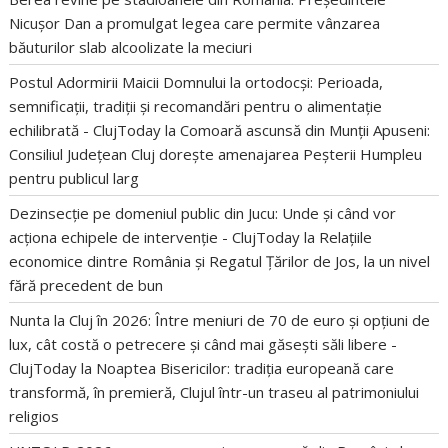
Nicușor Dan a promulgat legea care permite vânzarea
băuturilor slab alcoolizate la meciuri
Postul Adormirii Maicii Domnului la ortodocși: Perioada,
semnificații, tradiții și recomandări pentru o alimentație
echilibrată - ClujToday
la
Comoară ascunsă din Munții Apuseni:
Consiliul Județean Cluj dorește amenajarea Peșterii Humpleu
pentru publicul larg
Dezinsecție pe domeniul public din Jucu: Unde și când vor
acționa echipele de intervenție - ClujToday
la
Relațiile
economice dintre România și Regatul Țărilor de Jos, la un nivel
fără precedent de bun
Nunta la Cluj în 2026: Între meniuri de 70 de euro și opțiuni de
lux, cât costă o petrecere și când mai găsești săli libere -
ClujToday
la
Noaptea Bisericilor: tradiția europeană care
transformă, în premieră, Clujul într-un traseu al patrimoniului
religios