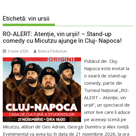
Etichetă:
vin ursii
RO-ALERT: Atenție, vin urșii! – Stand-up
comedy cu Micutzu ajunge în Cluj- Napoca!
3 iunie 2026
Bianca Pădurean
Publicul din Cluj-
Napoca este invitat la
o seară de stand-up
comedy, parte din
Turneul Național „RO-
ALERT – Atenție, vin
urșii!”, un spectacol de
umor live care îi aduce
pe aceeași scenă pe
Micutzu, alături de Geo Adrian, George Dumitru și Alex Ioniță.
Evenimentul va avea loc în data de 21 noiembrie 2026, la ora