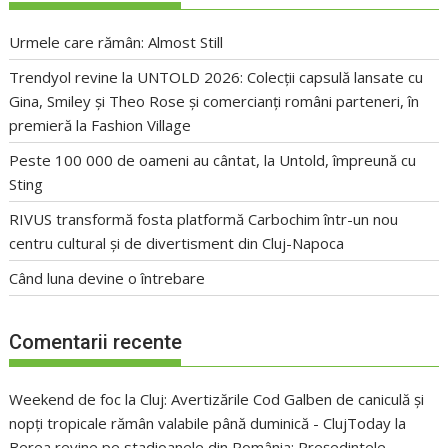
Urmele care rămân: Almost Still
Trendyol revine la UNTOLD 2026: Colecții capsulă lansate cu
Gina, Smiley și Theo Rose și comercianți români parteneri, în
premieră la Fashion Village
Peste 100 000 de oameni au cântat, la Untold, împreună cu
Sting
RIVUS transformă fosta platformă Carbochim într-un nou
centru cultural și de divertisment din Cluj-Napoca
Când luna devine o întrebare
Comentarii recente
Weekend de foc la Cluj: Avertizările Cod Galben de caniculă și
nopți tropicale rămân valabile până duminică - ClujToday
la
Berea revine pe stadioanele din România: Președintele