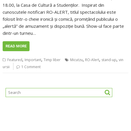
18.00, la Casa de Cultură a Studenților. Inspirat din
cunoscutele notificari RO-ALERT, titlul spectacolului este
folosit într-o cheie ironică și comică, promițând publicului o
„alertă” de amuzament și dispoziție bună. Show-ul face parte
dintr-un turneu…
READ MORE
,
,
,
,
,
Featured
Important
Timp liber
Micutzu
RO-Alert
stand-up
vin
ursii
1 Comment