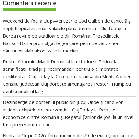
Comentarii recente
Weekend de foc la Cluj: Avertizările Cod Galben de caniculă și
nopți tropicale rămân valabile până duminică - ClujToday
la
Berea revine pe stadioanele din România: Președintele
Nicușor Dan a promulgat legea care permite vânzarea
băuturilor slab alcoolizate la meciuri
Postul Adormirii Maicii Domnului la ortodocși: Perioada,
semnificații, tradiții și recomandări pentru o alimentație
echilibrată - ClujToday
la
Comoară ascunsă din Munții Apuseni:
Consiliul Județean Cluj dorește amenajarea Peșterii Humpleu
pentru publicul larg
Dezinsecție pe domeniul public din Jucu: Unde și când vor
acționa echipele de intervenție - ClujToday
la
Relațiile
economice dintre România și Regatul Țărilor de Jos, la un nivel
fără precedent de bun
Nunta la Cluj în 2026: Între meniuri de 70 de euro și opțiuni de