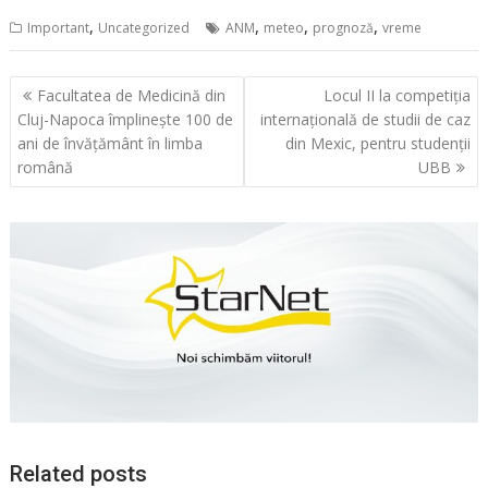
,
,
,
,
Important
Uncategorized
ANM
meteo
prognoză
vreme
Navigare
Facultatea de Medicină din
Locul II la competiția
în
Cluj-Napoca împlinește 100 de
internațională de studii de caz
articole
ani de învățământ în limba
din Mexic, pentru studenţii
română
UBB
Related posts