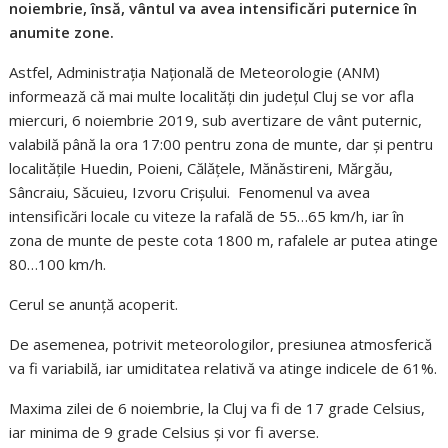
noiembrie, însă, vântul va avea intensificări puternice în
anumite zone.
Astfel, Administraţia Naţională de Meteorologie (ANM)
informează că mai multe localități din județul Cluj se vor afla
miercuri, 6 noiembrie 2019, sub avertizare de vânt puternic,
valabilă până la ora 17:00 pentru zona de munte, dar şi pentru
localităţile Huedin, Poieni, Călățele, Mănăstireni, Mărgău,
Sâncraiu, Săcuieu, Izvoru Crișului. Fenomenul va avea
intensificări locale cu viteze la rafală de 55…65 km/h, iar în
zona de munte de peste cota 1800 m, rafalele ar putea atinge
80…100 km/h.
Cerul se anunţă acoperit.
De asemenea, potrivit meteorologilor, presiunea atmosferică
va fi variabilă, iar umiditatea relativă va atinge indicele de 61%.
Maxima zilei de 6 noiembrie, la Cluj va fi de 17 grade Celsius,
iar minima de 9 grade Celsius şi vor fi averse.