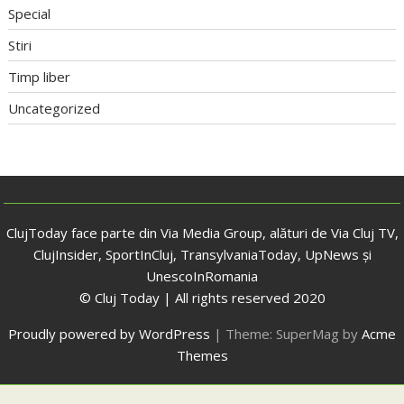
Special
Stiri
Timp liber
Uncategorized
ClujToday face parte din Via Media Group, alături de Via Cluj TV,
ClujInsider, SportInCluj, TransylvaniaToday, UpNews și
UnescoInRomania
© Cluj Today | All rights reserved 2020
Proudly powered by WordPress
|
Theme: SuperMag by
Acme
Themes