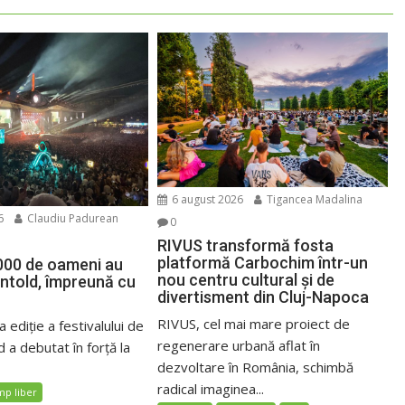
6 august 2026
Tigancea Madalina
6
Claudiu Padurean
0
RIVUS transformă fosta
platformă Carbochim într-un
000 de oameni au
nou centru cultural și de
Untold, împreună cu
divertisment din Cluj-Napoca
RIVUS, cel mai mare proiect de
 ediție a festivalului de
regenerare urbană aflat în
 a debutat în forță la
dezvoltare în România, schimbă
radical imaginea...
mp liber