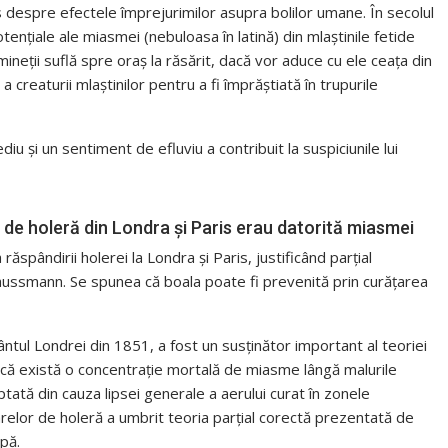
cris despre efectele împrejurimilor asupra bolilor umane. În secolul
potențiale ale miasmei (nebuloasa în latină) din mlaștinile fetide
imineții suflă spre oraș la răsărit, dacă vor aduce cu ele ceața din
 creaturii mlaștinilor pentru a fi împrăștiată în trupurile
u și un sentiment de efluviu a contribuit la suspiciunile lui
e de holeră din Londra și Paris erau datorită miasmei
ăspândirii holerei la Londra și Paris, justificând parțial
aussmann. Se spunea că boala poate fi prevenită prin curățarea
ntul Londrei din 1851, a fost un susținător important al teoriei
i că există o concentrație mortală de miasme lângă malurile
ptată din cauza lipsei generale a aerului curat în zonele
relor de holeră a umbrit teoria parțial corectă prezentată de
pă.