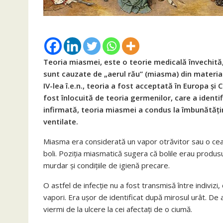
Teoria miasmei, este o teorie medicală învechită
sunt cauzate de „aerul rău” (miasma) din materia 
IV-lea î.e.n., teoria a fost acceptată în Europa și 
fost înlocuită de teoria germenilor, care a identif
infirmată, teoria miasmei a condus la îmbunătățire
ventilate.
Miasma era considerată un vapor otrăvitor sau o cea
boli. Poziția miasmatică sugera că bolile erau produs
murdar și condițiile de igienă precare.
O astfel de infecție nu a fost transmisă între indivizi, 
vapori. Era ușor de identificat după mirosul urât. De
viermi de la ulcere la cei afectați de o ciumă.