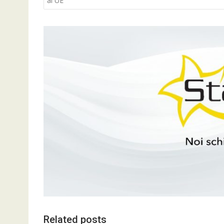
articole
al UE
Related posts