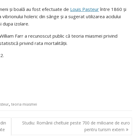
meni și boală au fost efectuate de
Louis Pasteur
între 1860 și
vibrionului holeric din sânge și a sugerat utilizarea acidului
i dupa izolare.
William Farr a recunoscut public că teoria miasmei privind
tatistică privind rata mortalității.
2.
,
steur
teoria miasmei
 din
Studiu: Românii cheltuie peste 700 de milioane de euro
ate
pentru turism extern