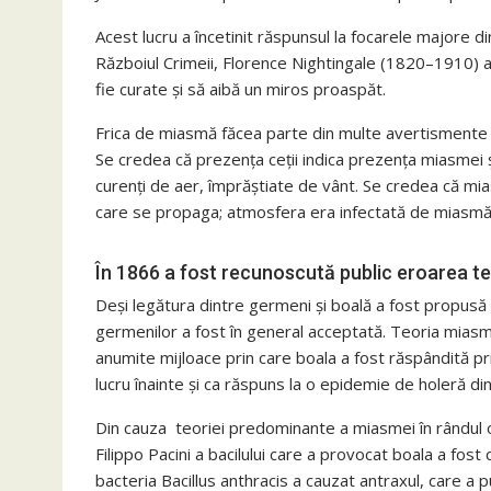
Acest lucru a încetinit răspunsul la focarele majore din
Războiul Crimeii, Florence Nightingale (1820–1910) a f
fie curate și să aibă un miros proaspăt.
Frica de miasmă făcea parte din multe avertismente de 
Se credea că prezența ceții indica prezența miasmei
curenți de aer, împrăștiate de vânt. Se credea că mias
care se propaga; atmosfera era infectată de miasmă, 
În 1866 a fost recunoscută public eroarea t
Deși legătura dintre germeni și boală a fost propusă d
germenilor a fost în general acceptată. Teoria mias
anumite mijloace prin care boala a fost răspândită pr
lucru înainte și ca răspuns la o epidemie de holeră di
Din cauza teoriei predominante a miasmei în rândul oa
Filippo Pacini a bacilului care a provocat boala a fo
bacteria Bacillus anthracis a cauzat antraxul, care a p