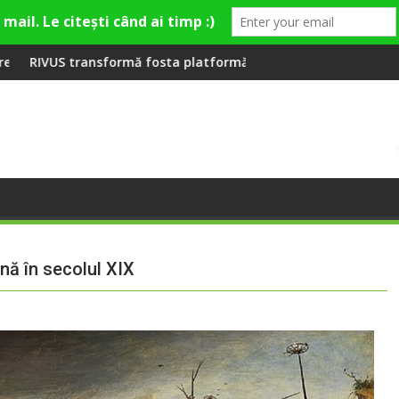
la Fashion Village
osta platformă Carbochim într-un nou centru cultural și de div
Când luna devine o întrebar
nă în secolul XIX