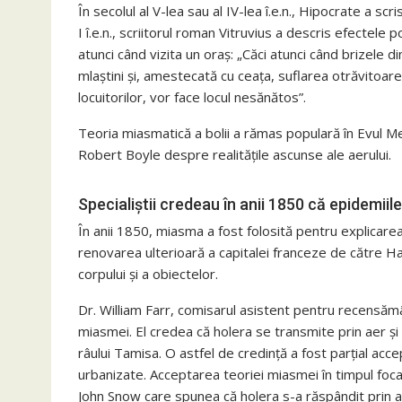
În secolul al V-lea sau al IV-lea î.e.n., Hipocrate a s
I î.e.n., scriitorul roman Vitruvius a descris efectele 
atunci când vizita un oraș: „Căci atunci când brizele d
mlaștini și, amestecată cu ceața, suflarea otrăvitoare a
locuitorilor, vor face locul nesănătos”.
Teoria miasmatică a bolii a rămas populară în Evul Medi
Robert Boyle despre realitățile ascunse ale aerului.
Specialiștii credeau în anii 1850 că epidemiil
În anii 1850, miasma a fost folosită pentru explicarea r
renovarea ulterioară a capitalei franceze de către H
corpului și a obiectelor.
Dr. William Farr, comisarul asistent pentru recensămâ
miasmei. El credea că holera se transmite prin aer ș
râului Tamisa. O astfel de credință a fost parțial acce
urbanizate. Acceptarea teoriei miasmei în timpul foca
John Snow care spunea că holera s-a răspândit prin a