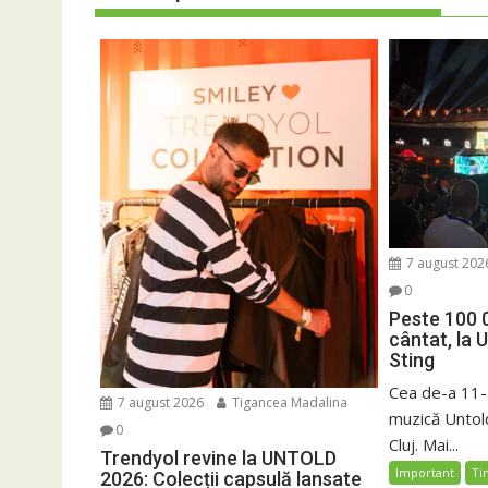
7 august 202
0
Peste 100 
cântat, la 
Sting
Cea de-a 11-a
7 august 2026
Tigancea Madalina
muzică Untold
0
Cluj. Mai...
Trendyol revine la UNTOLD
Important
Ti
2026: Colecții capsulă lansate