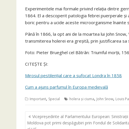
Experimentele mai formale privind relația dintre ger
1864. El a descoperit patologia febrei puerperale și a 
boric pentru a ucide aceste microorganisme înainte s
Până în 1866, la opt ani de la moartea lui John Snow, 
transmiterea holerei era greșită, prin justificarea sa s
Foto: Pieter Brueghel cel Bătrân: Triumful morții, 156
CITEȘTE ȘI:
Mirosul pestilențial care a sufocat Londra în 1858
Cum a ajuns parfumul în Europa medievală
,
,
,
Important
Special
holera și ciuma
John Snow
Louis Pa
Navigare
Vicepreședinte al Parlamentului European: Sinistrații
în
Moldova pot primi despăgubiri prin Fondul de Solidarit