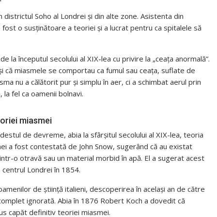
 districtul Soho al Londrei și din alte zone. Asistenta din
ost o susținătoare a teoriei și a lucrat pentru ca spitalele să
la începutul secolului al XIX-lea cu privire la „ceața anormală”.
 și că miasmele se comportau ca fumul sau ceața, suflate de
ma nu a călătorit pur și simplu în aer, ci a schimbat aerul prin
la fel ca oamenii bolnavi.
eoriei miasmei
estul de devreme, abia la sfârșitul secolului al XIX-lea, teoria
mei a fost contestată de John Snow, sugerând că au existat
intr-o otravă sau un material morbid în apă. El a sugerat acest
n centrul Londrei în 1854.
menilor de știință italieni, descoperirea în același an de către
st complet ignorată. Abia în 1876 Robert Koch a dovedit că
us capăt definitiv teoriei miasmei.