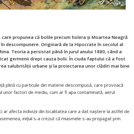
, care propunea că bolile precum holera și Moartea Neagră
în descompunere. Originară de la Hipocrate în secolul al
China. Teoria a persistat până în jurul anului 1880, când a
icat germenii drept cauza bolii. În ciuda faptului că a fost
a salubrității urbane și la proiectarea unor clădiri mai bine
ță plină cu particule din materie descompusă, care provoacă
ul unor factori de mediu, cum ar fi apa contaminată, aerul
ci ar afecta indivizii din localitatea care a dat naștere la astfel de
 asemenea, inițial s-a crezut că miasmele s-au propagat prin