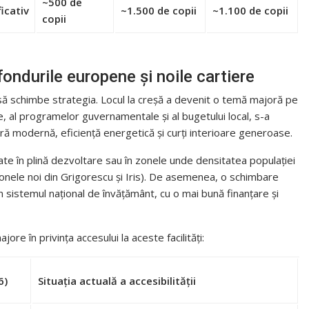
~500 de
icativ
~1.500 de copii
~1.100 de copii
copii
 fondurile europene și noile cartiere
a să schimbe strategia. Locul la creșă a devenit o temă majoră pe
e, al programelor guvernamentale și al bugetului local, s-a
ură modernă, eficiență energetică și curți interioare generoase.
late în plină dezvoltare sau în zonele unde densitatea populației
 zonele noi din Grigorescu și Iris). De asemenea, o schimbare
 în sistemul național de învățământ, cu o mai bună finanțare și
jore în privința accesului la aceste facilități:
6)
Situația actuală a accesibilității