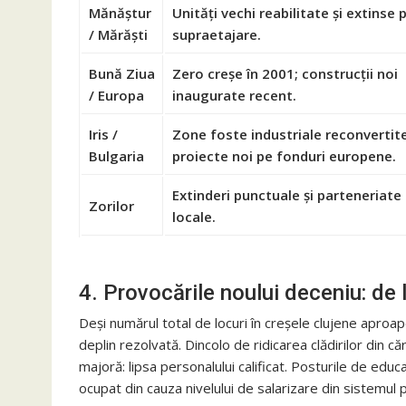
Mănăștur
Unități vechi reabilitate și extinse p
/ Mărăști
supraetajare.
Bună Ziua
Zero creșe în 2001; construcții noi
/ Europa
inaugurate recent.
Iris /
Zone foste industriale reconvertite
Bulgaria
proiecte noi pe fonduri europene.
Extinderi punctuale și parteneriate
Zorilor
locale.
4. Provocările noului deceniu: de 
Deși numărul total de locuri în creșele clujene aproa
deplin rezolvată. Dincolo de ridicarea clădirilor din 
majoră: lipsa personalului calificat. Posturile de educat
ocupat din cauza nivelului de salarizare din sistemul pu