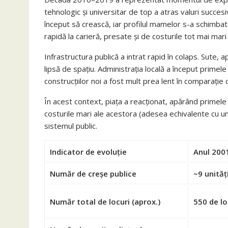
tehnologic și universitar de top a atras valuri succesiv
început să crească, iar profilul mamelor s-a schimbat:
rapidă la carieră, presate și de costurile tot mai mari al
Infrastructura publică a intrat rapid în colaps. Sute, 
lipsă de spațiu. Administrația locală a început primele
construcțiilor noi a fost mult prea lent în comparație c
În acest context, piața a reacționat, apărând primele 
costurile mari ale acestora (adesea echivalente cu u
sistemul public.
Indicator de evoluție
Anul 200
Număr de creșe publice
~9 unităț
Număr total de locuri (aprox.)
550 de lo