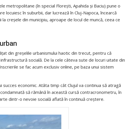
e metropolitane (în special Florești, Apahida și Baciu) pune o
care locuiesc în suburbii, dar lucrează în Cluj-Napoca, încearcă
ii la creșele din municipiu, aproape de locul de muncă, ceea ce
 urban
ățat din greșelile urbanismului haotic din trecut, pentru că
infrastructură socială. De la cele câteva sute de locuri uitate din
înscrierile se fac acum exclusiv online, pe baza unui sistem
i succes economic. Atâta timp cât Clujul va continua să atragă
va fi condamnată să rămână în această cursă contracronometru, în
te dintr-o nevoie socială aflată în continuă creștere.