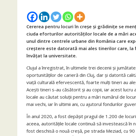
Cererea pentru locuri în creșe și grădinițe se me
ciuda eforturilor autorităților locale de a mări a
unul dintre centrele urbane din România care ex
creștere este datorată mai ales tinerilor care, la f
învățat la universitate.
Clujul a înregistrat, în ultimele trei decenii și jumăta
oportunităților de carieră din Cluj, dar și datorită calit
viață culturală efervescentă, foarte mulți tineri au ale
Acești tineri s-au căsătorit și au copii, iar acest luc
locale au căutat soluții pentru a mări numărul de locur
mai vechi, iar în ultimii ani, cu ajutorul fondurilor guv
În anul 2020, a fost depășit pragul de 1.200 de locuri
aceea, autoritățile locale continuă să investească în 
fost deschisă o nouă creșă, pe strada Meziad, cu 90 d