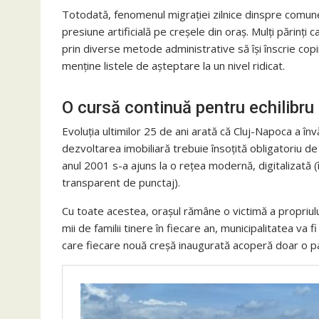
Totodată, fenomenul migrației zilnice dinspre comunel
presiune artificială pe creșele din oraș. Mulți părinți 
prin diverse metode administrative să își înscrie copi
menține listele de așteptare la un nivel ridicat.
O cursă continuă pentru echilibru
Evoluția ultimilor 25 de ani arată că Cluj-Napoca a înv
dezvoltarea imobiliară trebuie însoțită obligatoriu de 
anul 2001 s-a ajuns la o rețea modernă, digitalizată (
transparent de punctaj).
Cu toate acestea, orașul rămâne o victimă a propriulu
mii de familii tinere în fiecare an, municipalitatea 
care fiecare nouă creșă inaugurată acoperă doar o par