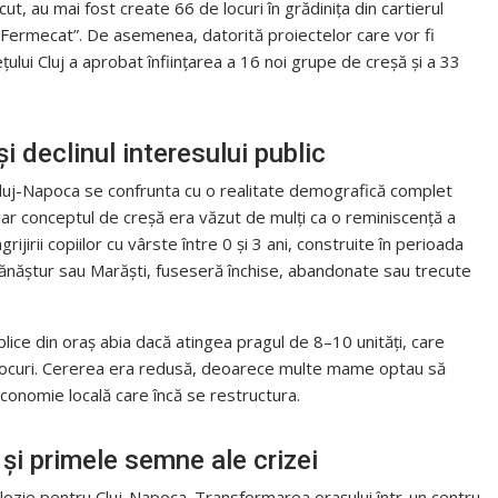
ecut, au mai fost create 66 de locuri în grădinița din cartierul
ul Fermecat”. De asemenea, datorită proiectelor care vor fi
țului Cluj a aprobat înființarea a 16 noi grupe de creșă și a 33
i declinul interesului public
Cluj-Napoca se confrunta cu o realitate demografică complet
 iar conceptul de creșă era văzut de mulți ca o reminiscență a
ijirii copiilor cu vârste între 0 și 3 ani, construite în perioada
 Mănăștur sau Marăști, fuseseră închise, abandonate sau trecute
lice din oraș abia dacă atingea pragul de 8–10 unități, care
locuri. Cererea era redusă, deoarece multe mame optau să
 economie locală care încă se restructura.
și primele semne ale crizei
ie pentru Cluj-Napoca. Transformarea orașului într-un centru