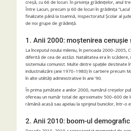
creșă, cu 66 de locuri. În privința grădinițelor, anul tr
Între Lacuri, precum și 60 de locuri în grădinița ”Lac
finalizate până la toamnă, Inspectoratul Școlar al jude
de noi grupe de grădiniță.
1. Anii 2000: moștenirea cenușie ș
La începutul noului mileniu, în perioada 2000–2005, 
diferită de cea de astăzi. Natalitatea era în scădere,
sistemului comunist. Multe dintre spațiile destinate îngr
industrializării (anii 1970–1980) în cartiere precum
în alte utilități administrative în anii ’90.
În prima jumătate a anilor 2000, numărul creșelor pub
ofereau un număr total de aproximativ 500–600 de 
rămână acasă sau apelau la sprijinul bunicilor, într-o
2. Anii 2010: boom-ul demografic 
Decada 2010–2019 a reprezentat momentul de exploz