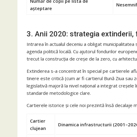
Număr de copii pe lista de
Nesemnif
așteptare
3. Anii 2020: strategia extinderii,
Intrarea în actualul deceniu a obligat municipalitate
agenda politică locală. Cu ajutorul fondurilor europen
trecut la construcția de creșe de la zero, cu arhitect
Extinderea s-a concentrat în special pe cartierele af
tinere este critică (cum ar fi cartierul Bună Ziua sau
legislativă majoră la nivel național a integrat creșele
standarde metodologice clare.
Cartierele istorice și cele noi prezintă însă decalaje ma
Cartier
Dinamica infrastructurii (2001–202
clujean