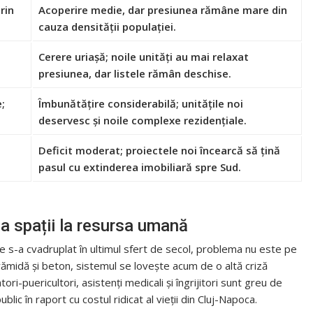
rin
Acoperire medie, dar presiunea rămâne mare din
cauza densității populației.
Cerere uriașă; noile unități au mai relaxat
presiunea, dar listele rămân deschise.
;
Îmbunătățire considerabilă; unitățile noi
deservesc și noile complexe rezidențiale.
Deficit moderat; proiectele noi încearcă să țină
pasul cu extinderea imobiliară spre Sud.
la spații la resursa umană
pe s-a cvadruplat în ultimul sfert de secol, problema nu este pe
cărămidă și beton, sistemul se lovește acum de o altă criză
ori-puericultori, asistenți medicali și îngrijitori sunt greu de
blic în raport cu costul ridicat al vieții din Cluj-Napoca.