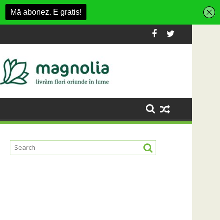
tul cu două diplome care a învățat româna la 2 ani
Compania de Apă Someș, campioană la de