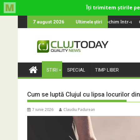
Skip
mă fosta platformă Carbochim într-un nou centru cultural și d
Când luna devine o înt
7 august 2026
Ultimele știri
to
content
STIRI
SPECIAL
TIMP LIBER
Cum se luptă Clujul cu lipsa locurilor di
7 iunie 2026
Claudiu Padurean