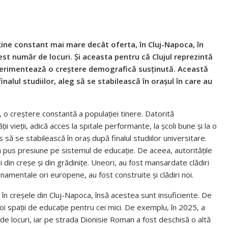
nține constant mai mare decât oferta, în Cluj-Napoca, în
cest număr de locuri. Și aceasta pentru că Clujul reprezintă
perimentează o creștere demografică susținută. Această
inalul studiilor, aleg să se stabilească în orașul în care au
te, o creștere constantă a populației tinere. Datorită
ății vieții, adică acces la spitale performante, la școli bune și la o
s să se stabilească în oraș după finalul studiilor universitare.
ru a pus presiune pe sistemul de educație. De aceea, autoritățile
i din creșe și din grădinițe. Uneori, au fost mansardate clădiri
ernamentale ori europene, au fost construite și clădiri noi.
 în creșele din Cluj-Napoca, însă acestea sunt insuficiente. De
noi spații de educație pentru cei mici. De exemplu, în 2025, a
e locuri, iar pe strada Dionisie Roman a fost deschisă o altă