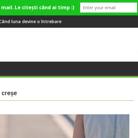
e divertisment din Cluj-Napoca
rebare
SportinCluj: Cine este fotbalis
n creșe