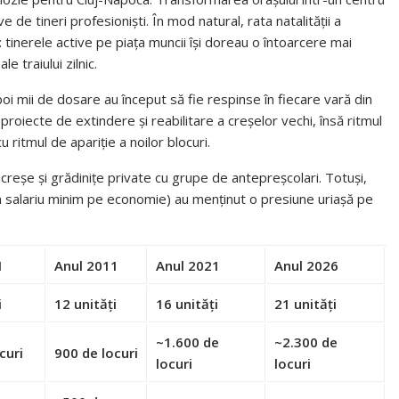
e de tineri profesioniști. În mod natural, rata natalității a
 tinerele active pe piața muncii își doreau o întoarcere mai
e traiului zilnic.
apoi mii de dosare au început să fie respinse în fiecare vară din
 proiecte de extindere și reabilitare a creșelor vechi, însă ritmul
u ritmul de apariție a noilor blocuri.
creșe și grădinițe private cu grupe de antepreșcolari. Totuși,
n salariu minim pe economie) au menținut o presiune uriașă pe
1
Anul 2011
Anul 2021
Anul 2026
i
12 unități
16 unități
21 unități
~1.600 de
~2.300 de
curi
900 de locuri
locuri
locuri