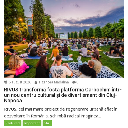
6 august 2026
Tigancea Madalina
0
RIVUS transformă fosta platformă Carbochim într-
un nou centru cultural și de divertisment din Cluj-
Napoca
RIVUS, cel mai mare proiect de regenerare urbană aflat în
dezvoltare în România, schimbă radical imaginea...
Featured
Important
Stiri