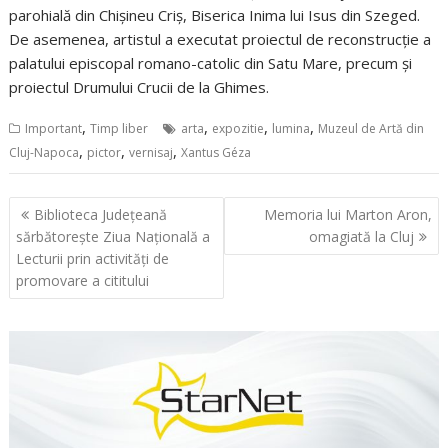
parohială din Chișineu Criș, Biserica Inima lui Isus din Szeged.
De asemenea, artistul a executat proiectul de reconstrucție a
palatului episcopal romano-catolic din Satu Mare, precum și
proiectul Drumului Crucii de la Ghimes.
,
,
,
,
Important
Timp liber
arta
expozitie
lumina
Muzeul de Artă din
,
,
,
Cluj-Napoca
pictor
vernisaj
Xantus Géza
Navigare
Biblioteca Județeană
Memoria lui Marton Aron,
în
sărbătorește Ziua Națională a
omagiată la Cluj
articole
Lecturii prin activități de
promovare a cititului