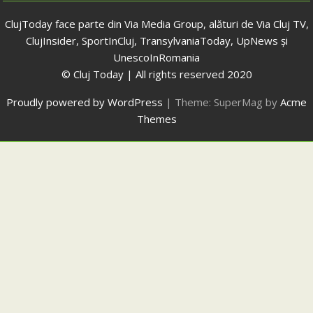
ClujToday face parte din Via Media Group, alături de Via Cluj TV,
ClujInsider, SportInCluj, TransylvaniaToday, UpNews și
UnescoInRomania
© Cluj Today | All rights reserved 2020
Proudly powered by WordPress
|
Theme: SuperMag by
Acme
Themes