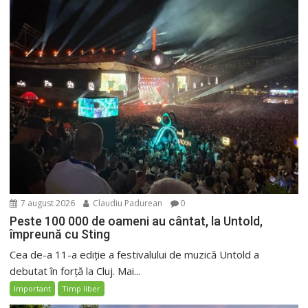
7 august 2026
Claudiu Padurean
0
Peste 100 000 de oameni au cântat, la Untold,
împreună cu Sting
Cea de-a 11-a ediție a festivalului de muzică Untold a
debutat în forță la Cluj. Mai...
Important
Timp liber