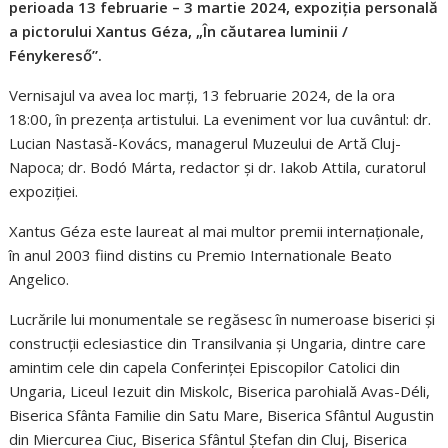
perioada 13 februarie – 3 martie 2024, expoziţia personală
a pictorului Xantus Géza, „În căutarea luminii /
Fénykereső”.
Vernisajul va avea loc marți, 13 februarie 2024, de la ora
18:00, în prezența artistului. La eveniment vor lua cuvântul: dr.
Lucian Nastasă-Kovács, managerul Muzeului de Artă Cluj-
Napoca; dr. Bodó Márta, redactor și dr. Iakob Attila, curatorul
expoziției.
Xantus Géza este laureat al mai multor premii internaționale,
în anul 2003 fiind distins cu Premio Internationale Beato
Angelico.
Lucrările lui monumentale se regăsesc în numeroase biserici și
construcții eclesiastice din Transilvania și Ungaria, dintre care
amintim cele din capela Conferinței Episcopilor Catolici din
Ungaria, Liceul Iezuit din Miskolc, Biserica parohială Avas-Déli,
Biserica Sfânta Familie din Satu Mare, Biserica Sfântul Augustin
din Miercurea Ciuc, Biserica Sfântul Ștefan din Cluj, Biserica