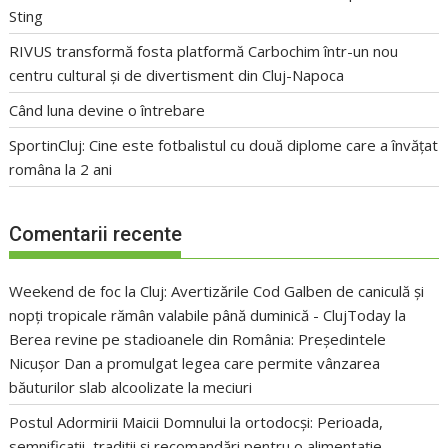
Sting
RIVUS transformă fosta platformă Carbochim într-un nou
centru cultural și de divertisment din Cluj-Napoca
Când luna devine o întrebare
SportinCluj: Cine este fotbalistul cu două diplome care a învățat
româna la 2 ani
Comentarii recente
Weekend de foc la Cluj: Avertizările Cod Galben de caniculă și
nopți tropicale rămân valabile până duminică - ClujToday
la
Berea revine pe stadioanele din România: Președintele
Nicușor Dan a promulgat legea care permite vânzarea
băuturilor slab alcoolizate la meciuri
Postul Adormirii Maicii Domnului la ortodocși: Perioada,
semnificații, tradiții și recomandări pentru o alimentație