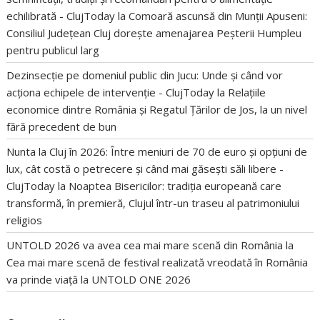
echilibrată - ClujToday
la
Comoară ascunsă din Munții Apuseni:
Consiliul Județean Cluj dorește amenajarea Peșterii Humpleu
pentru publicul larg
Dezinsecție pe domeniul public din Jucu: Unde și când vor
acționa echipele de intervenție - ClujToday
la
Relațiile
economice dintre România și Regatul Țărilor de Jos, la un nivel
fără precedent de bun
Nunta la Cluj în 2026: Între meniuri de 70 de euro și opțiuni de
lux, cât costă o petrecere și când mai găsești săli libere -
ClujToday
la
Noaptea Bisericilor: tradiția europeană care
transformă, în premieră, Clujul într-un traseu al patrimoniului
religios
UNTOLD 2026 va avea cea mai mare scenă din România
la
Cea mai mare scenă de festival realizată vreodată în România
va prinde viață la UNTOLD ONE 2026