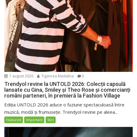
7 august 2026
Tigancea Madalina
0
Trendyol revine la UNTOLD 2026: Colecții capsulă
lansate cu Gina, Smiley și Theo Rose și comercianți
români parteneri, în premieră la Fashion Village
Ediția UNTOLD 2026 aduce o fuziune spectaculoasă între
muzică, modă și frumusețe. Trendyol revine pe aleea...
Featured
Important
Stiri