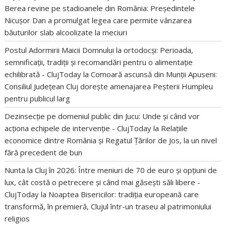
Berea revine pe stadioanele din România: Președintele
Nicușor Dan a promulgat legea care permite vânzarea
băuturilor slab alcoolizate la meciuri
Postul Adormirii Maicii Domnului la ortodocși: Perioada,
semnificații, tradiții și recomandări pentru o alimentație
echilibrată - ClujToday
la
Comoară ascunsă din Munții Apuseni:
Consiliul Județean Cluj dorește amenajarea Peșterii Humpleu
pentru publicul larg
Dezinsecție pe domeniul public din Jucu: Unde și când vor
acționa echipele de intervenție - ClujToday
la
Relațiile
economice dintre România și Regatul Țărilor de Jos, la un nivel
fără precedent de bun
Nunta la Cluj în 2026: Între meniuri de 70 de euro și opțiuni de
lux, cât costă o petrecere și când mai găsești săli libere -
ClujToday
la
Noaptea Bisericilor: tradiția europeană care
transformă, în premieră, Clujul într-un traseu al patrimoniului
religios