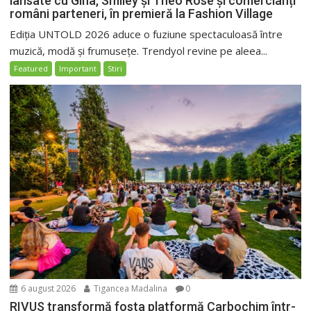
lansate cu Gina, Smiley și Theo Rose și comercianți
români parteneri, în premieră la Fashion Village
Ediția UNTOLD 2026 aduce o fuziune spectaculoasă între
muzică, modă și frumusețe. Trendyol revine pe aleea...
Featured
Important
Stiri
6 august 2026
Tigancea Madalina
0
RIVUS transformă fosta platformă Carbochim într-