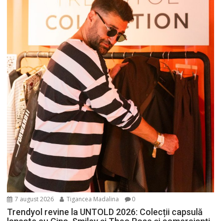
7 august 2026
Tigancea Madalina
0
Trendyol revine la UNTOLD 2026: Colecții capsulă