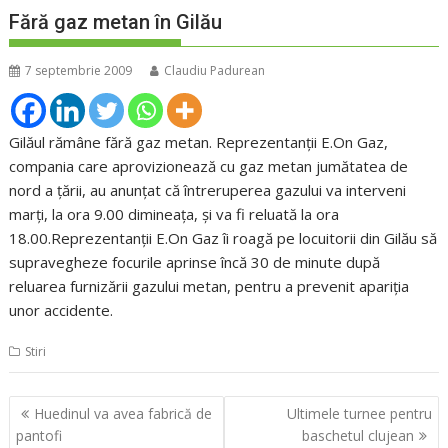
Fără gaz metan în Gilău
7 septembrie 2009
Claudiu Padurean
Gilăul rămâne fără gaz metan. Reprezentanţii E.On Gaz,
compania care aprovizionează cu gaz metan jumătatea de
nord a ţării, au anunţat că întreruperea gazului va interveni
marţi, la ora 9.00 dimineaţa, şi va fi reluată la ora
18.00.Reprezentanţii E.On Gaz îi roagă pe locuitorii din Gilău să
supravegheze focurile aprinse încă 30 de minute după
reluarea furnizării gazului metan, pentru a prevenit apariţia
unor accidente.
Stiri
Navigare
Huedinul va avea fabrică de
Ultimele turnee pentru
în
pantofi
baschetul clujean