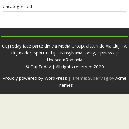
Uncategorized
ClujToday face parte din Via Media Group, alături de Via Cluj TV,
ClujInsider, SportInCluj, TransylvaniaToday, UpNews și
UnescoInRomania
© Cluj Today | All rights reserved 2020
Proudly powered by WordPress
|
Theme: SuperMag by
Acme
Themes