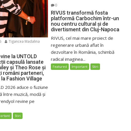
0
RIVUS transformă fosta
platformă Carbochim într-un
nou centru cultural și de
divertisment din Cluj-Napoca
RIVUS, cel mai mare proiect de
6
Tigancea Madalina
regenerare urbană aflat în
dezvoltare în România, schimbă
evine la UNTOLD
radical imaginea...
ții capsulă lansate
iley și Theo Rose și
Featured
Important
Stiri
i români parteneri,
 la Fashion Village
D 2026 aduce o fuziune
ă între muzică, modă și
rendyol revine pe
ortant
Stiri