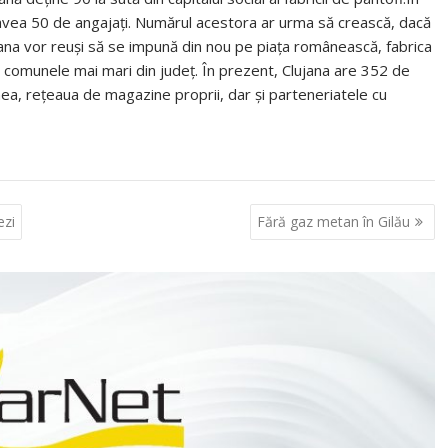
a avea 50 de angajaţi. Numărul acestora ar urma să crească, dacă
ana vor reuşi să se impună din nou pe piaţa românească, fabrica
tre comunele mai mari din judeţ. În prezent, Clujana are 352 de
nea, reţeaua de magazine proprii, dar şi parteneriatele cu
ezi
Fără gaz metan în Gilău