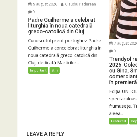
9 august 2026
Claudiu Padurean
0
Padre Guilherme a celebrat
liturghia în noua catedrală
greco-catolică din Cluj
Cunoscutul preot portughez Padre
7 august 202
Guilherme a concelebrat liturghia în
0
noua catedrală greco-catolică din
Trendyol r
Cluj, dedicată Martirilor...
2026: Colec
cu Gina, Sm
Important
Stiri
comercianț
în premieră
Ediția UNTOL
spectaculoas
frumusețe. T
aleea...
Featured
Imp
LEAVE A REPLY