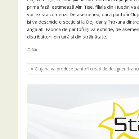
prima fază, estimează Alin Tişe, filiala din Huedin v
vor exista comenzi. De asemenea, dacă pantofii Cluj
îşi va deschide o secţie şi la Dej, dar şi într-una din
angajaţi. Fabrica de pantofi îşi va extinde, de aseme
distribuitorii din ţară şi din străinătate.
Stiri
Navigare
Clujana va produce pantofi creaţi de designeri franc
în
articole