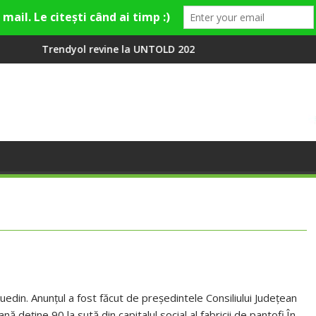
vine la UNTOLD 2026: Colecții capsulă lansate cu Gina, Smiley și 
Peste 100 000 de oa
 Huedin. Anunţul a fost făcut de preşedintele Consiliului Judeţean
eană deţine 90 la sută din capitalul social al fabricii de pantofi.În