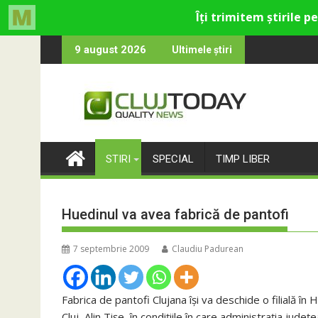
Skip
o-catolică din Cluj
ele care rămân: Almost Still
Trendyol re
9 august 2026
Ultimele știri
to
content
STIRI
SPECIAL
TIMP LIBER
Huedinul va avea fabrică de pantofi
7 septembrie 2009
Claudiu Padurean
Fabrica de pantofi Clujana îşi va deschide o filială în
Cluj, Alin Tişe, în condiţiile în care administraţia judeţ