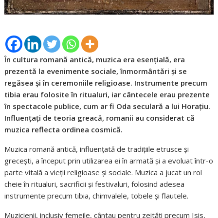
În cultura romană antică, muzica era esențială, era
prezentă la evenimente sociale, înmormântări și se
regăsea și în ceremoniile religioase. Instrumente precum
tibia erau folosite în ritualuri, iar cântecele erau prezente
în spectacole publice, cum ar fi Oda seculară a lui Horațiu.
Influențați de teoria greacă, romanii au considerat că
muzica reflecta ordinea cosmică.
Muzica romană antică, influențată de tradițiile etrusce și
grecești, a început prin utilizarea ei în armată și a evoluat într-o
parte vitală a vieții religioase și sociale. Muzica a jucat un rol
cheie în ritualuri, sacrificii și festivaluri, folosind adesea
instrumente precum tibia, chimvalele, tobele și flautele.
Muzicienii, inclusiv femeile, cântau pentru zeități precum Isis,