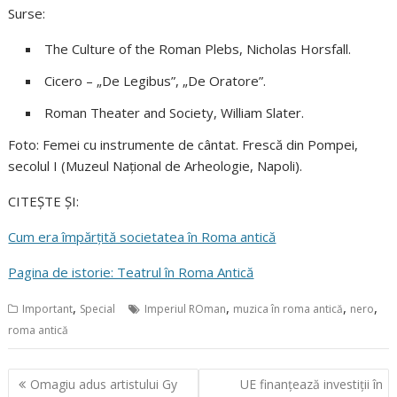
Surse:
The Culture of the Roman Plebs, Nicholas Horsfall.
Cicero – „De Legibus”, „De Oratore”.
Roman Theater and Society, William Slater.
Foto: Femei cu instrumente de cântat. Frescă din Pompei,
secolul I (Muzeul Național de Arheologie, Napoli).
CITEȘTE ȘI:
Cum era împărțită societatea în Roma antică
Pagina de istorie: Teatrul în Roma Antică
,
,
,
,
Important
Special
Imperiul ROman
muzica în roma antică
nero
roma antică
Navigare
Omagiu adus artistului Gy
UE finanțează investiții în