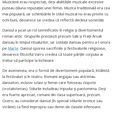
Muzicienii erau respectați, deși abilitățile muzicale excesive
puteau dăuna reputației unei femei. Muzica tradițională era cea
mai populară, iar schimbările în stilul muzical nu erau privite cu
ochi buni, deoarece se credea că reflectă declinul societății.
Dansul a jucat un rol semnificativ în religia și divertismentul
roman antic. Grupurile preoțești precum Salii și Frații Arvali
dansau în timpul ritualurilor, iar soldații dansau pentru a-l onora
pe
Marte
. Dansul sporea sacrificiile și festivalurile religioase,
deoarece filozoful Varro credea că toate părțile corpului ar
trebui să participe la închinare.
De asemenea, era o formă de divertisment populară, întâlnită
la festivaluri și în teatru. Romanii angajau sau antrenau
dansatori, inclusiv sclavi și femei care foloseau clopote
(crotalisterias). Stilurile includeau tripudia și pantomima. Deși
era foarte apreciat, romanii din clasa superioară, precum
Cicero, au considerat dansul (în special stilurile erotice sau
străine) ca fiind impropriu sau demn de clasele inferioare.