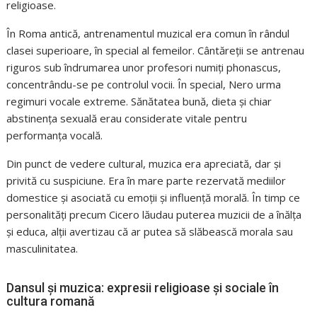
religioase.
În Roma antică, antrenamentul muzical era comun în rândul
clasei superioare, în special al femeilor. Cântăreții se antrenau
riguros sub îndrumarea unor profesori numiți phonascus,
concentrându-se pe controlul vocii. În special, Nero urma
regimuri vocale extreme. Sănătatea bună, dieta și chiar
abstinența sexuală erau considerate vitale pentru
performanța vocală.
Din punct de vedere cultural, muzica era apreciată, dar și
privită cu suspiciune. Era în mare parte rezervată mediilor
domestice și asociată cu emoții și influență morală. În timp ce
personalități precum Cicero lăudau puterea muzicii de a înălța
și educa, alții avertizau că ar putea să slăbească morala sau
masculinitatea.
Dansul și muzica: expresii religioase și sociale în
cultura romană