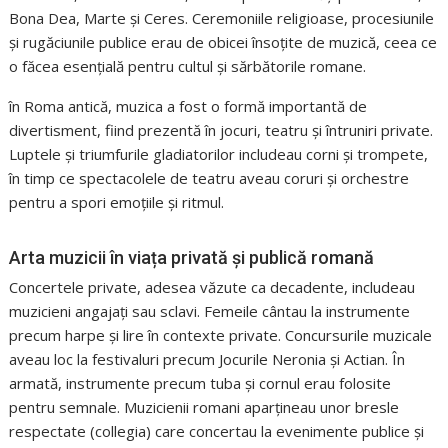
Bona Dea, Marte și Ceres. Ceremoniile religioase, procesiunile
și rugăciunile publice erau de obicei însoțite de muzică, ceea ce
o făcea esențială pentru cultul și sărbătorile romane.
în Roma antică, muzica a fost o formă importantă de
divertisment, fiind prezentă în jocuri, teatru și întruniri private.
Luptele și triumfurile gladiatorilor includeau corni și trompete,
în timp ce spectacolele de teatru aveau coruri și orchestre
pentru a spori emoțiile și ritmul.
Arta muzicii în viața privată și publică romană
Concertele private, adesea văzute ca decadente, includeau
muzicieni angajați sau sclavi. Femeile cântau la instrumente
precum harpe și lire în contexte private. Concursurile muzicale
aveau loc la festivaluri precum Jocurile Neronia și Actian. În
armată, instrumente precum tuba și cornul erau folosite
pentru semnale. Muzicienii romani aparțineau unor bresle
respectate (collegia) care concertau la evenimente publice și