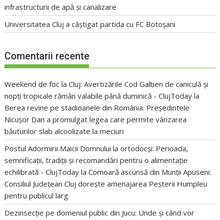
infrastructurii de apă și canalizare
Universitatea Cluj a câștigat partida cu FC Botoșani
Comentarii recente
Weekend de foc la Cluj: Avertizările Cod Galben de caniculă și
nopți tropicale rămân valabile până duminică - ClujToday
la
Berea revine pe stadioanele din România: Președintele
Nicușor Dan a promulgat legea care permite vânzarea
băuturilor slab alcoolizate la meciuri
Postul Adormirii Maicii Domnului la ortodocși: Perioada,
semnificații, tradiții și recomandări pentru o alimentație
echilibrată - ClujToday
la
Comoară ascunsă din Munții Apuseni:
Consiliul Județean Cluj dorește amenajarea Peșterii Humpleu
pentru publicul larg
Dezinsecție pe domeniul public din Jucu: Unde și când vor