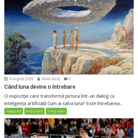
6 august 2026
Silvia Suciu
0
Când luna devine o întrebare
O expoziție care transformă pictura într-un dialog cu
inteligența artificială Cum ai salva luna? Este întrebarea...
Featured
Important
Timp liber