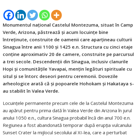
Monumentul național Castelul Montezuma, situat în Camp
Verde, Arizona, păstrează și acum locuințe bine
întreținute, construite de oamenii care aparțineau culturii
Sinagua între anii 1100 și 1425 e.n. Structura cu cinci etaje
conține aproximativ 20 de camere, construite pe parcursul
a trei secole. Descendenții din Sinagua, inclusiv clanurile
Hopi și comunitățile Yavapai, mențin legături spirituale cu
situl și se întorc deseori pentru ceremonii. Dovezile
arheologice arată că și popoarele Hohokam și Hakataya s-
au stabilit în Valea Verde.
Locuințele permanente precum cele de la Castelul Montezuma
au apărut pentru prima dată în Valea Verde din Arizona în jurul
anului 1050 e.n., cultura Sinagua probabil încă din anul 700 e.n.
Regiunea a fost abandonată temporar după erupția vulcanului
Sunset Crater la mijlocul secolului al XI-lea, care a perturbat