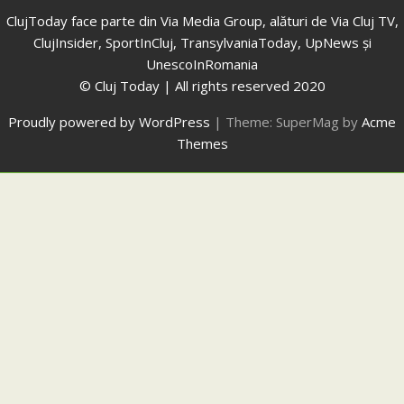
ClujToday face parte din Via Media Group, alături de Via Cluj TV,
ClujInsider, SportInCluj, TransylvaniaToday, UpNews și
UnescoInRomania
© Cluj Today | All rights reserved 2020
Proudly powered by WordPress
|
Theme: SuperMag by
Acme
Themes