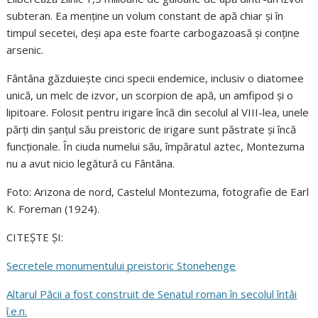
subteran. Ea menține un volum constant de apă chiar și în
timpul secetei, deși apa este foarte carbogazoasă și conține
arsenic.
Fântâna găzduiește cinci specii endemice, inclusiv o diatomee
unică, un melc de izvor, un scorpion de apă, un amfipod și o
lipitoare. Folosit pentru irigare încă din secolul al VIII-lea, unele
părți din șanțul său preistoric de irigare sunt păstrate și încă
funcționale. În ciuda numelui său, împăratul aztec, Montezuma
nu a avut nicio legătură cu Fântâna.
Foto: Arizona de nord, Castelul Montezuma, fotografie de Earl
K. Foreman (1924).
CITEȘTE ȘI:
Secretele monumentului preistoric Stonehenge
Altarul Păcii a fost construit de Senatul roman în secolul întâi
î.e.n.