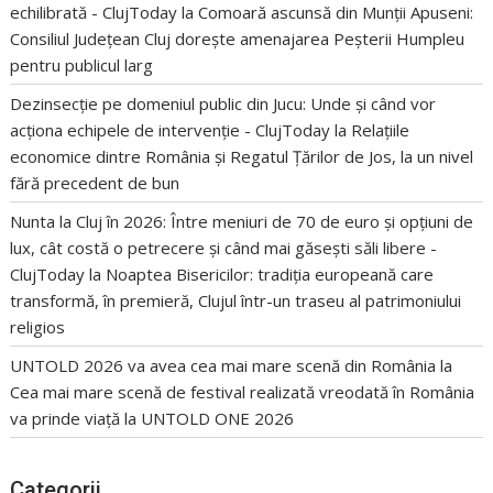
echilibrată - ClujToday
la
Comoară ascunsă din Munții Apuseni:
Consiliul Județean Cluj dorește amenajarea Peșterii Humpleu
pentru publicul larg
Dezinsecție pe domeniul public din Jucu: Unde și când vor
acționa echipele de intervenție - ClujToday
la
Relațiile
economice dintre România și Regatul Țărilor de Jos, la un nivel
fără precedent de bun
Nunta la Cluj în 2026: Între meniuri de 70 de euro și opțiuni de
lux, cât costă o petrecere și când mai găsești săli libere -
ClujToday
la
Noaptea Bisericilor: tradiția europeană care
transformă, în premieră, Clujul într-un traseu al patrimoniului
religios
UNTOLD 2026 va avea cea mai mare scenă din România
la
Cea mai mare scenă de festival realizată vreodată în România
va prinde viață la UNTOLD ONE 2026
Categorii