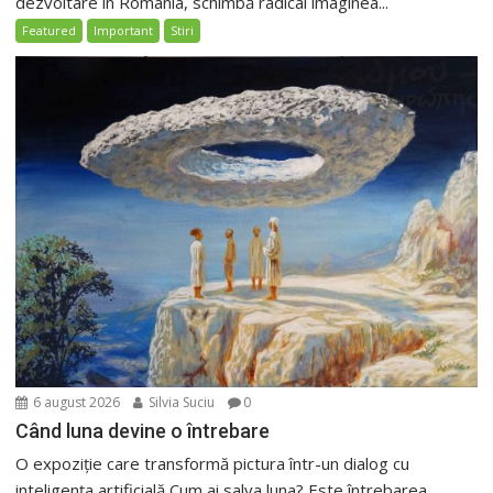
dezvoltare în România, schimbă radical imaginea...
Featured
Important
Stiri
6 august 2026
Silvia Suciu
0
Când luna devine o întrebare
O expoziție care transformă pictura într-un dialog cu
inteligența artificială Cum ai salva luna? Este întrebarea...