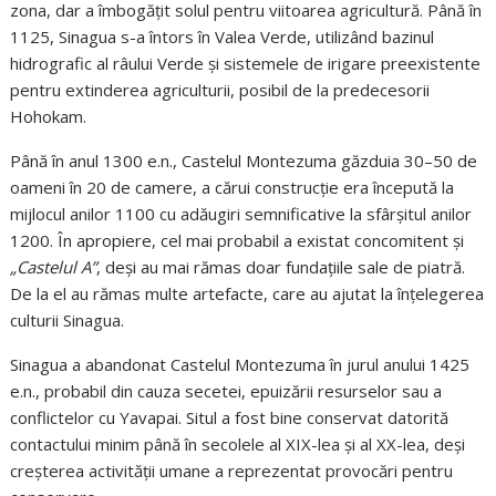
zona, dar a îmbogățit solul pentru viitoarea agricultură. Până în
1125, Sinagua s-a întors în Valea Verde, utilizând bazinul
hidrografic al râului Verde și sistemele de irigare preexistente
pentru extinderea agriculturii, posibil de la predecesorii
Hohokam.
Până în anul 1300 e.n., Castelul Montezuma găzduia 30–50 de
oameni în 20 de camere, a cărui construcție era începută la
mijlocul anilor 1100 cu adăugiri semnificative la sfârșitul anilor
1200. În apropiere, cel mai probabil a existat concomitent și
„Castelul A”
, deși au mai rămas doar fundațiile sale de piatră.
De la el au rămas multe artefacte, care au ajutat la înțelegerea
culturii Sinagua.
Sinagua a abandonat Castelul Montezuma în jurul anului 1425
e.n., probabil din cauza secetei, epuizării resurselor sau a
conflictelor cu Yavapai. Situl a fost bine conservat datorită
contactului minim până în secolele al XIX-lea și al XX-lea, deși
creșterea activității umane a reprezentat provocări pentru