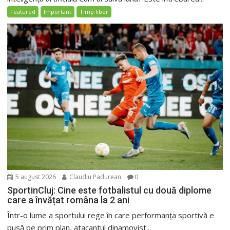
Featured
Important
Timp liber
5 august 2026
Claudiu Padurean
0
SportinCluj: Cine este fotbalistul cu două diplome
care a învățat româna la 2 ani
Într-o lume a sportului rege în care performanța sportivă e
pusă pe prim plan, atacantul dinamovist...