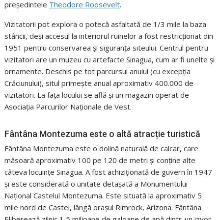
președintele
Theodore Roosevelt
.
Vizitatorii pot explora o potecă asfaltată de 1/3 mile la baza
stâncii, deși accesul la interiorul ruinelor a fost restricționat din
1951 pentru conservarea și siguranța siteului. Centrul pentru
vizitatori are un muzeu cu artefacte Sinagua, cum ar fi unelte și
ornamente. Deschis pe tot parcursul anului (cu excepția
Crăciunului), situl primește anual aproximativ 400.000 de
vizitatori. La fața locului se află și un magazin operat de
Asociația Parcurilor Naționale de Vest.
Fântâna Montezuma este o altă atracție turistică
Fântâna Montezuma este o dolină naturală de calcar, care
măsoară aproximativ 100 pe 120 de metri și conține alte
câteva locuințe Sinagua. A fost achiziționată de guvern în 1947
și este considerată o unitate detașată a Monumentului
Național Castelul Montezuma. Este situată la aproximativ 5
mile nord de Castel, lângă orașul Rimrock, Arizona. Fântâna
Eliberează zilnic 1,5 milioane de galoane de apă dintr-un izvor