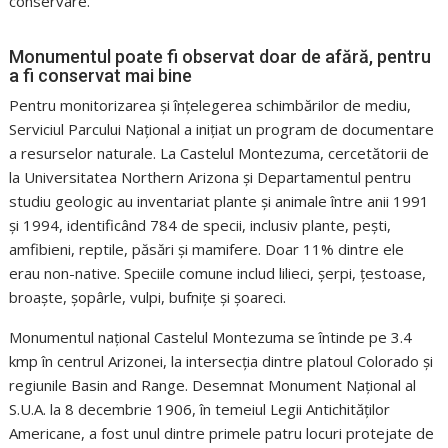
conservare.
Monumentul poate fi observat doar de afără, pentru
a fi conservat mai bine
Pentru monitorizarea și înțelegerea schimbărilor de mediu,
Serviciul Parcului Național a inițiat un program de documentare
a resurselor naturale. La Castelul Montezuma, cercetătorii de
la Universitatea Northern Arizona și Departamentul pentru
studiu geologic au inventariat plante și animale între anii 1991
și 1994, identificând 784 de specii, inclusiv plante, pești,
amfibieni, reptile, păsări și mamifere. Doar 11% dintre ele
erau non-native. Speciile comune includ lilieci, șerpi, țestoase,
broaște, șopârle, vulpi, bufnițe și șoareci.
Monumentul național Castelul Montezuma se întinde pe 3.4
kmp în centrul Arizonei, la intersecția dintre platoul Colorado și
regiunile Basin and Range. Desemnat Monument Național al
S.U.A. la 8 decembrie 1906, în temeiul Legii Antichităților
Americane, a fost unul dintre primele patru locuri protejate de