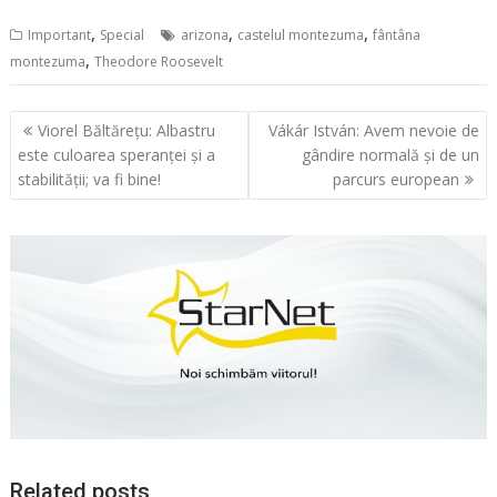
,
,
,
Important
Special
arizona
castelul montezuma
fântâna
,
montezuma
Theodore Roosevelt
Navigare
Viorel Băltărețu: Albastru
Vákár István: Avem nevoie de
în
este culoarea speranței și a
gândire normală și de un
articole
stabilității; va fi bine!
parcurs european
Related posts