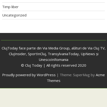
Timp liber
Uncategorized
ClujToday face parte din Via Media Group, alături de Via Cluj TV,
ClujInsider, SportInCluj, TransylvaniaToday, UpNews și
UnescoInRomania
© Cluj Today | All rights reserved 2020
Proudly powered by WordPress
|
Theme: SuperMag by
Acme
Themes