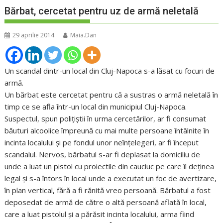
Bărbat, cercetat pentru uz de armă neletală
29 aprilie 2014
Maia.Dan
Un scandal dintr-un local din Cluj-Napoca s-a lăsat cu focuri de
armă.
Un bărbat este cercetat pentru că a sustras o armă neletală în
timp ce se afla într-un local din municipiul Cluj-Napoca.
Suspectul, spun poliţiştii în urma cercetărilor, ar fi consumat
băuturi alcoolice împreună cu mai multe persoane întâlnite în
incinta localului şi pe fondul unor neînţelegeri, ar fi început
scandalul. Nervos, bărbatul s-ar fi deplasat la domiciliu de
unde a luat un pistol cu proiectile din cauciuc pe care îl deţinea
legal şi s-a întors în local unde a executat un foc de avertizare,
în plan vertical, fără a fi rănită vreo persoană. Bărbatul a fost
deposedat de armă de către o altă persoană aflată în local,
care a luat pistolul şi a părăsit incinta localului, arma fiind