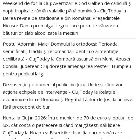
Weekend de foc la Cluj: Avertizările Cod Galben de caniculă și
nopți tropicale rămân valabile până duminică - ClujToday
la
Berea revine pe stadioanele din România: Președintele
Nicușor Dan a promulgat legea care permite vânzarea
băuturilor slab alcoolizate la meciuri
Postul Adormirii Maicii Domnului la ortodocși: Perioada,
semnificații, tradiții și recomandări pentru o alimentație
echilibrată - ClujToday
la
Comoară ascunsă din Munții Apuseni:
Consiliul Județean Cluj dorește amenajarea Peșterii Humpleu
pentru publicul larg
Dezinsecție pe domeniul public din Jucu: Unde și când vor
acționa echipele de intervenție - ClujToday
la
Relațiile
economice dintre România și Regatul Țărilor de Jos, la un nivel
fără precedent de bun
Nunta la Cluj în 2026: Între meniuri de 70 de euro și opțiuni de
lux, cât costă o petrecere și când mai găsești săli libere -
ClujToday
la
Noaptea Bisericilor: tradiția europeană care