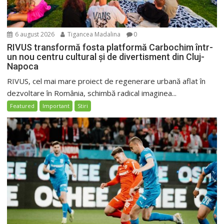
6 august 2026
Tigancea Madalina
0
RIVUS transformă fosta platformă Carbochim într-
un nou centru cultural și de divertisment din Cluj-
Napoca
RIVUS, cel mai mare proiect de regenerare urbană aflat în
dezvoltare în România, schimbă radical imaginea...
Featured
Important
Stiri