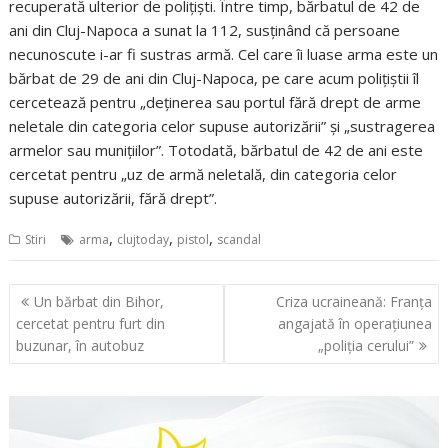
recuperată ulterior de poliţişti. Între timp, bărbatul de 42 de
ani din Cluj-Napoca a sunat la 112, susţinând că persoane
necunoscute i-ar fi sustras armă. Cel care îi luase arma este un
bărbat de 29 de ani din Cluj-Napoca, pe care acum poliţiştii îl
cercetează pentru „deţinerea sau portul fără drept de arme
neletale din categoria celor supuse autorizării” şi „sustragerea
armelor sau muniţiilor”. Totodată, bărbatul de 42 de ani este
cercetat pentru „uz de armă neletală, din categoria celor
supuse autorizării, fără drept”.
,
,
,
Stiri
arma
clujtoday
pistol
scandal
Navigare
Un bărbat din Bihor,
Criza ucraineană: Franţa
în
cercetat pentru furt din
angajată în operaţiunea
articole
buzunar, în autobuz
„poliţia cerului”