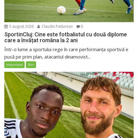
5 august 2026
Claudiu Padurean
0
SportinCluj: Cine este fotbalistul cu două diplome
care a învățat româna la 2 ani
Într-o lume a sportului rege în care performanța sportivă e
pusă pe prim plan, atacantul dinamovist...
Important
Stiri