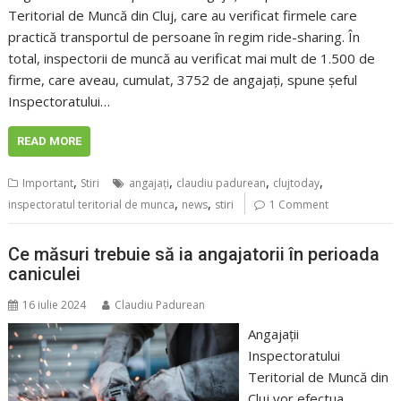
Teritorial de Muncă din Cluj, care au verificat firmele care
practică transportul de persoane în regim ride-sharing. În
total, inspectorii de muncă au verificat mai mult de 1.500 de
firme, care aveau, cumulat, 3752 de angajați, spune șeful
Inspectoratului…
READ MORE
,
,
,
,
Important
Stiri
angajaţi
claudiu padurean
clujtoday
,
,
inspectoratul teritorial de munca
news
stiri
1 Comment
Ce măsuri trebuie să ia angajatorii în perioada
caniculei
16 iulie 2024
Claudiu Padurean
Angajații
Inspectoratului
Teritorial de Muncă din
Cluj vor efectua