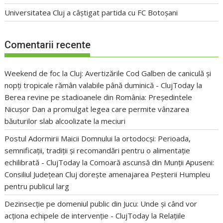
Universitatea Cluj a câștigat partida cu FC Botoșani
Comentarii recente
Weekend de foc la Cluj: Avertizările Cod Galben de caniculă și
nopți tropicale rămân valabile până duminică - ClujToday
la
Berea revine pe stadioanele din România: Președintele
Nicușor Dan a promulgat legea care permite vânzarea
băuturilor slab alcoolizate la meciuri
Postul Adormirii Maicii Domnului la ortodocși: Perioada,
semnificații, tradiții și recomandări pentru o alimentație
echilibrată - ClujToday
la
Comoară ascunsă din Munții Apuseni:
Consiliul Județean Cluj dorește amenajarea Peșterii Humpleu
pentru publicul larg
Dezinsecție pe domeniul public din Jucu: Unde și când vor
acționa echipele de intervenție - ClujToday
la
Relațiile