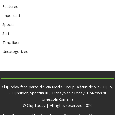
Featured
Important
Special
Stiri
Timp liber
Uncategorized
ClujToday face parte din Via Media Group, alături de Via Cluj TV,
ClujInsider, SportInCluj, TransylvaniaToday, UpNews și
UnescoInRomania
© Cluj Today | All rights reserved 2020