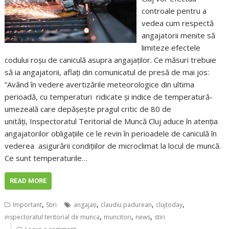
controale pentru a
vedea cum respectă
angajatorii menite să
limiteze efectele
codului roșu de caniculă asupra angajaților. Ce măsuri trebuie
să ia angajatorii, aflați din comunicatul de presă de mai jos:
”Având în vedere avertizările meteorologice din ultima
perioadă, cu temperaturi ridicate și indice de temperatură-
umezeală care depășește pragul critic de 80 de
unități, Inspectoratul Teritorial de Muncă Cluj aduce în atenţia
angajatorilor obligaţiile ce le revin în perioadele de caniculă în
vederea asigurării condiţiilor de microclimat la locul de muncă.
Ce sunt temperaturile…
READ MORE
,
,
,
,
Important
Stiri
angajaţi
claudiu padurean
clujtoday
,
,
,
inspectoratul teritorial de munca
muncitori
news
stiri