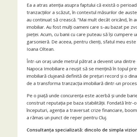
Ea a atras atenția asupra faptului că există o perioad
tranzacțiilor a scăzut, în contextul măsurilor de auster
au continuat să crească. ”Mai mult decât oricând, în 
imobiliar. Au fost mulți oameni care s-au bazat pe zvo
pieței. Acum, cu banii cu care puteau să își cumpere 
garsonieră. De aceea, pentru clienți, sfatul meu este s
Ioana Oltean.
Într-un oraș unde metrul pătrat a devenit una dintr
Napoca Imobiliare a reușit să se mențină în topul pref
imobiliară clujeană definită de prețuri record și o di
de a transforma tranzacția imobiliară dintr-un proces
Pe o piață unde concurența este acerbă și unde barie
construit reputația pe baza stabilității. Fondată într-
începuturi, agenția a traversat crize financiare, boom-
a rămas un punct de reper pentru Cluj.
Consultanța specializată: dincolo de simpla vizio