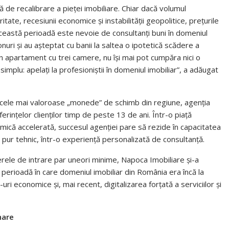
ă de recalibrare a pieței imobiliare. Chiar dacă volumul
itate, recesiunii economice și instabilității geopolitice, prețurile
această perioadă este nevoie de consultanți buni în domeniul
nuri și au așteptat cu banii la saltea o ipotetică scădere a
un apartament cu trei camere, nu își mai pot cumpăra nici o
implu: apelați la profesioniștii în domeniul imobiliar”, a adăugat
e cele mai valoroase „monede” de schimb din regiune, agenția
erințelor clienților timp de peste 13 de ani. Într-o piață
namică accelerată, succesul agenției pare să rezide în capacitatea
 pur tehnic, într-o experiență personalizată de consultanță.
rele de intrare par uneori minime, Napoca Imobiliare și-a
o perioadă în care domeniul imobiliar din România era încă la
uri economice și, mai recent, digitalizarea forțată a serviciilor și
nare