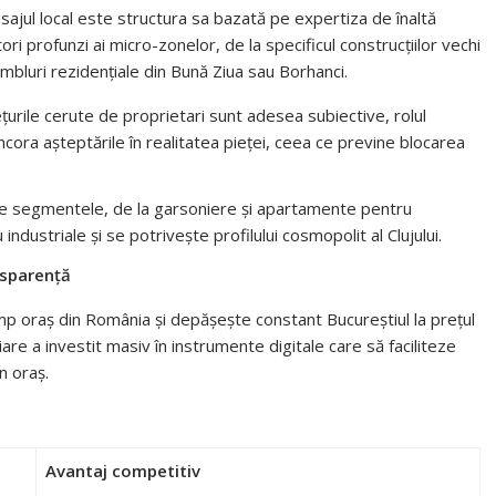
sajul local este structura sa bazată pe expertiza de înaltă
ori profunzi ai micro-zonelor, de la specificul construcțiilor vechi
mbluri rezidențiale din Bună Ziua sau Borhanci.
țurile cerute de proprietari sunt adesea subiective, rolul
cora așteptările în realitatea pieței, ceea ce previne blocarea
e segmentele, de la garsoniere și apartamente pentru
 industriale și se potrivește profilului cosmopolit al Clujului.
nsparență
mp oraș din România și depășește constant Bucureștiul la prețul
are a investit masiv în instrumente digitale care să faciliteze
n oraș.
Avantaj competitiv