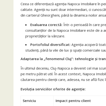
Ceea ce diferențiază agenția Napoca Imobiliare în pei
calitate. Agenții nu sunt doar intermediari, ci cunoscăt
din cartierul Gheorgheni, până la dinamica noilor ansa
Evaluarea corectă:
Într-o perioadă în care pre
consultanților de la Napoca Imobiliare este de a an
proprietăților la vânzare.
Portofoliul diversificat:
Agenția acoperă toat
studenți, până la vile de lux și spații comerciale sau
Adaptarea la „fenomenul Cluj”: tehnologie și tra
În ultimul deceniu, Cluj-Napoca a devenit cel mai scu
pe metru pătrat util. În acest context, Napoca Imobili
căutarea pentru clienții care, adesea, nu se află fizic î
Evoluția serviciilor oferite de agenție:
Serviciu
Impact pentru client