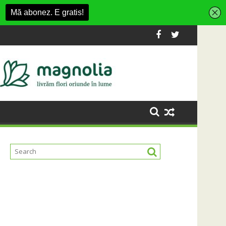
 la dezvoltarea infrastructurii de apă și canalizare
Universitatea Cluj a câștigat partida cu 