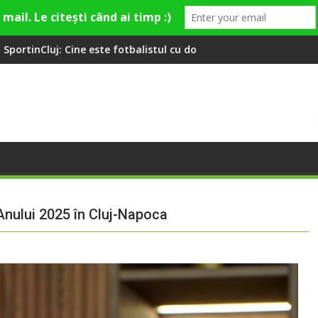
otbalistul cu două diplome care a învățat româna la 2 ani
Compania de Apă Someș, campioană
Anului 2025 în Cluj-Napoca