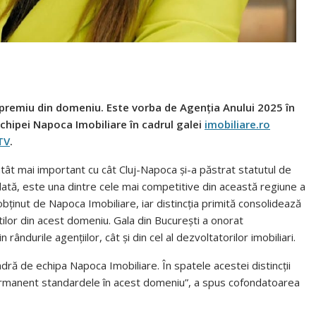
 premiu din domeniu. Este vorba de Agenția Anului 2025 în
chipei Napoca Imobiliare în cadrul galei
imobiliare.ro
 TV
.
tât mai important cu cât Cluj-Napoca și-a păstrat statutul de
dată, este una dintre cele mai competitive din această regiune a
bținut de Napoca Imobiliare, iar distincția primită consolidează
iștilor din acest domeniu. Gala din București a onorat
rândurile agențiilor, cât și din cel al dezvoltatorilor imobiliari.
ră de echipa Napoca Imobiliare. În spatele acestei distincții
 permanent standardele în acest domeniu”, a spus cofondatoarea