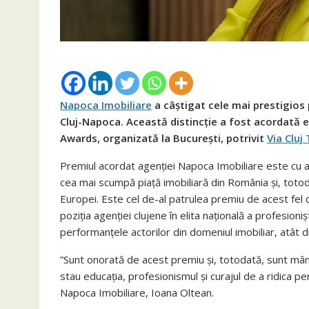
Napoca Imobiliare
a câștigat cele mai prestigios
Cluj-Napoca. Această distincție a fost acordată e
Awards, organizată la București, potrivit
Via Cluj
Premiul acordat agenției Napoca Imobiliare este cu a
cea mai scumpă piață imobiliară din România și, toto
Europei. Este cel de-al patrulea premiu de acest fel o
poziția agenției clujene în elita națională a profesion
performanțele actorilor din domeniul imobiliar, atât din 
”Sunt onorată de acest premiu și, totodată, sunt mând
stau educația, profesionismul și curajul de a ridica
Napoca Imobiliare, Ioana Oltean.