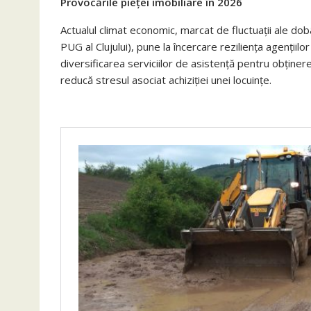
Provocările pieței imobiliare în 2026
Actualul climat economic, marcat de fluctuații ale do
PUG al Clujului), pune la încercare reziliența agenții
diversificarea serviciilor de asistență pentru obține
reducă stresul asociat achiziției unei locuințe.