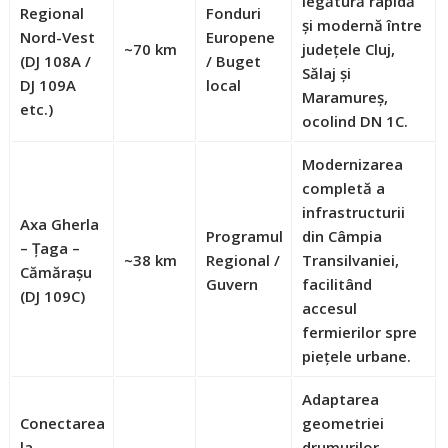
legătură rapidă
Regional
Fonduri
și modernă între
Nord-Vest
Europene
~70 km
județele Cluj,
(DJ 108A /
/ Buget
Sălaj și
DJ 109A
local
Maramureș,
etc.)
ocolind DN 1C.
Modernizarea
completă a
infrastructurii
Axa Gherla
Programul
din Câmpia
– Țaga –
~38 km
Regional /
Transilvaniei,
Cămărașu
Guvern
facilitând
(DJ 109C)
accesul
fermierilor spre
piețele urbane.
Adaptarea
Conectarea
geometriei
la
drumurilor