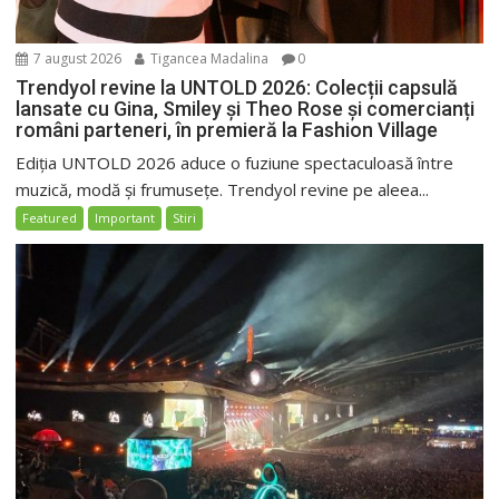
7 august 2026
Tigancea Madalina
0
Trendyol revine la UNTOLD 2026: Colecții capsulă
lansate cu Gina, Smiley și Theo Rose și comercianți
români parteneri, în premieră la Fashion Village
Ediția UNTOLD 2026 aduce o fuziune spectaculoasă între
muzică, modă și frumusețe. Trendyol revine pe aleea...
Featured
Important
Stiri