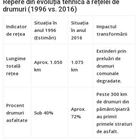
Repere din evoluția tehnică a rețelei de
drumuri (1996 vs. 2016)
Situația în
Situația
Indicator
Impactul
anul 1996
în anul
de rețea
transformării
(Estimări)
2016
Extinderi prin
Lungime
preluări de
Aprox. 1.050
1.075
totală
drumuri
km
km
rețea
comunale
degradate.
Peste 300 km
de drumuri din
Procent
Aprox.
pământ/piatră
drumuri
Sub
40%
72%
au primit
asfaltate
primele straturi
de asfalt.