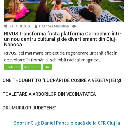
6 august 2026
Tigancea Madalina
0
RIVUS transformă fosta platformă Carbochim într-
un nou centru cultural și de divertisment din Cluj-
Napoca
RIVUS, cel mai mare proiect de regenerare urbană aflat în
dezvoltare în România, schimbă radical imaginea...
Featured
Important
Stiri
ONE THOUGHT TO “LUCRĂRI DE COSIRE A VEGETAȚIEI ȘI
TOALETARE A ARBORILOR DIN VECINĂTATEA
DRUMURILOR JUDEȚENE”
SportinCluj: Daniel Pancu pleacă de la CFR Cluj la