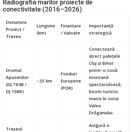
Radiografia marilor proiecte de
conectivitate (2016–2026)
Denumire
Lungime
Finanțare
Importanță
Proiect /
(km)
/ Valoare
strategică
Traseu
Conectează
direct județele
Cluj și Bihor
Drumul
printr-o zonă
Fonduri
Apusenilor
montană
~25 km
Europene
(DJ 764B /
spectaculoasă;
(POR)
DJ 108K)
boom turistic
masiv în zona
Valea
Drăganului.
Asigură o
Traseul