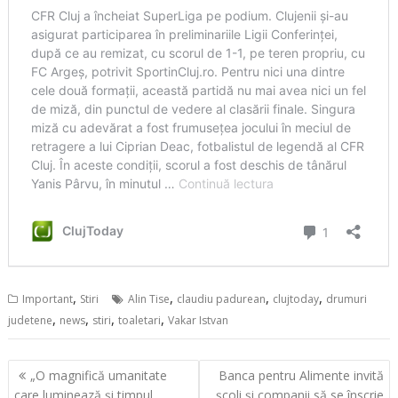
,
,
,
,
Important
Stiri
Alin Tise
claudiu padurean
clujtoday
drumuri
,
,
,
,
judetene
news
stiri
toaletari
Vakar Istvan
Navigare
„O magnifică umanitate
Banca pentru Alimente invită
în
care luminează și timpul
școli și companii să se înscrie