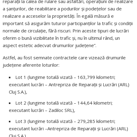
reparații la calea de rulare sau asfaltări, operațiuni de realizare
a șanțurilor, de reabilitare a podurilor și podețelor sau de
realizare a acceselor la proprietăți. În egală măsură e
important să asigurăm tuturor participanților la trafic și condiții
normale de circulație, fără riscuri. Prin aceste tipuri de lucrări
oferim o bună vizibilitate în trafic și, nu în ultimul rând, un
aspect estetic adecvat drumurilor județene”.
Astfel, au fost semnate contractele care vizează drumurile
județene aferente loturilor:
Lot 1 (lungime totală vizată – 163,799 kilometri;
executant lucrări – Antrepriza de Reparații și Lucrări (ARL)
Cluj S.A.),
Lot 2 (lungime totală vizată – 144,64 kilometri;
executant lucrări – Zadiloc SRL),
Lot 3 (lungime totală vizată – 279,285 kilometri;
executant lucrări –Antrepriza de Reparații și Lucrări (ARL)
Cluj S.A.),