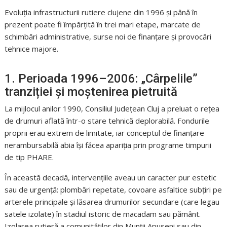
Evoluția infrastructurii rutiere clujene din 1996 și până în
prezent poate fi împărțită în trei mari etape, marcate de
schimbări administrative, surse noi de finanțare și provocări
tehnice majore.
1. Perioada 1996–2006: „Cârpelile”
tranziției și moștenirea pietruită
La mijlocul anilor 1990, Consiliul Județean Cluj a preluat o rețea
de drumuri aflată într-o stare tehnică deplorabilă. Fondurile
proprii erau extrem de limitate, iar conceptul de finanțare
nerambursabilă abia își făcea apariția prin programe timpurii
de tip PHARE.
În această decadă, intervențiile aveau un caracter pur estetic
sau de urgență: plombări repetate, covoare asfaltice subțiri pe
arterele principale și lăsarea drumurilor secundare (care legau
satele izolate) în stadiul istoric de macadam sau pământ.
Izolarea rutieră a comunităților din Munții Apuseni sau din