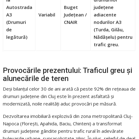
Autostrada
Buget
județene
A3
Variabil
Județean /
adiacente
(Drumuri
CNAIR
nodurilor A3
de
(Turda, Gilău,
legătură)
Nădășelu) pentru
trafic greu.
Provocările prezentului: Traficul greu și
alunecările de teren
Deși bilanțul celor 30 de ani arată că peste 92% din rețeaua de
drumuri județene din Cluj este în prezent asfaltată și
modernizată, noile realități aduc provocări pe măsură.
Dezvoltarea imobiliară explozivă din zona metropolitană Cluj-
Napoca (Florești, Apahida, Baciu, Chinteni) a transformat
drumuri județene gândite pentru trafic rural în adevărate
bulevarde urbane, suprasolicitate zilnic. În plus, relieful de deal