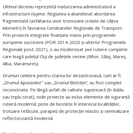
Ultimul deceniu reprezintă maturizarea administrativă a
infrastructurii clujene. Regiunea a abandonat abordarea
fragmentată (asfaltarea unor tronsoane izolate de câțiva
kilometri) în favoarea Coridoarelor Regionale de Transport.
Prin proiecte integrate finanțate masiv prin programele
europene succesive (POR 2014-2020 și ulterior Programele
Regionale post-2021), s-au modernizat axe rutiere complete
care leagă județul Cluj de județele vecine (Bihor, Sălaj, Mureș,
Alba, Maramureș).
Drumuri celebre pentru starea lor dezastruoasă, cum ar fi
„Drumul Apusenilor” sau „Drumul Bistriței”, au fost complet
reconstruite. Pe lângă asfalt de calitate superioară (în dublu
sau triplu strat), noile proiecte au inclus elemente de siguranță
rutieră modernă: piste de biciclete în interiorul localităților,
trotuare refăcute, parapeți de protecție elastici și semnalizare
reflectorizantă modernă.