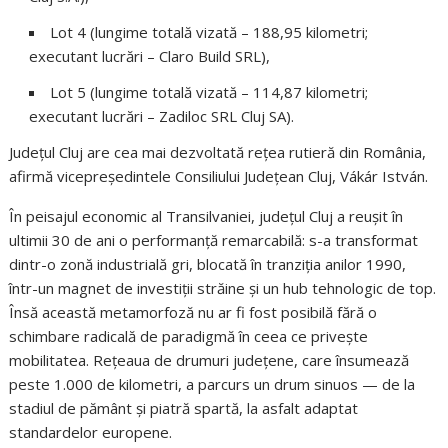
Lot 4 (lungime totală vizată – 188,95 kilometri;
executant lucrări – Claro Build SRL),
Lot 5 (lungime totală vizată – 114,87 kilometri;
executant lucrări – Zadiloc SRL Cluj SA).
Județul Cluj are cea mai dezvoltată rețea rutieră din România,
afirmă vicepreședintele Consiliului Județean Cluj, Vákár István.
În peisajul economic al Transilvaniei, județul Cluj a reușit în
ultimii 30 de ani o performanță remarcabilă: s-a transformat
dintr-o zonă industrială gri, blocată în tranziția anilor 1990,
într-un magnet de investiții străine și un hub tehnologic de top.
Însă această metamorfoză nu ar fi fost posibilă fără o
schimbare radicală de paradigmă în ceea ce privește
mobilitatea. Rețeaua de drumuri județene, care însumează
peste 1.000 de kilometri, a parcurs un drum sinuos — de la
stadiul de pământ și piatră spartă, la asfalt adaptat
standardelor europene.