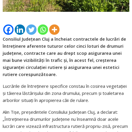
Consiliul Județean Cluj a încheiat contractele de lucrări de
întreținere aferente tuturor celor cinci loturi de drumuri
județene, contracte care au drept scop asigurarea unei
mai bune vizibilități în trafic și, în acest fel, creșterea
siguranței circulației rutiere și asigurarea unei estetici
rutiere corespunzătoare.
Lucrările de întreținere specifice constau în cosirea vegetației
și tăierea lăstărișului din zona drumului, precum și toaletarea
arborilor situați în apropierea căii de rulare.
Alin Tișe, președintele Consiliului Județean Cluj, a declarat:
„Întreținerea drumurilor județene nu înseamnă doar acele
lucrări care vizează infrastructura rutieră propriu-zisă, precum