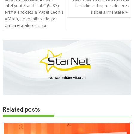
articole
inteligenței artificiale” (§233).
la ateliere despre reducerea
Prima enciclică a Papei Leon al
risipei alimentare
XIV-lea, un manifest despre
om în era algoritmilor
Related posts