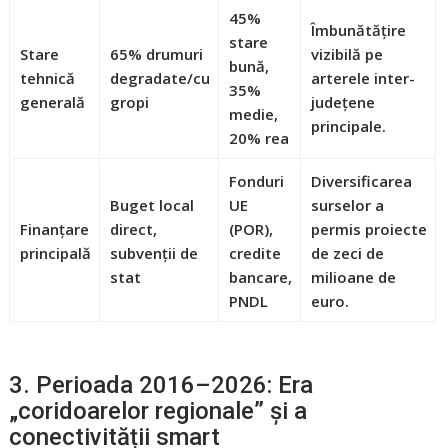
45%
Îmbunătățire
stare
Stare
65% drumuri
vizibilă pe
bună,
tehnică
degradate/cu
arterele inter-
35%
generală
gropi
județene
medie,
principale.
20% rea
Fonduri
Diversificarea
Buget local
UE
surselor a
Finanțare
direct,
(POR),
permis proiecte
principală
subvenții de
credite
de zeci de
stat
bancare,
milioane de
PNDL
euro.
3. Perioada 2016–2026: Era
„coridoarelor regionale” și a
conectivității smart