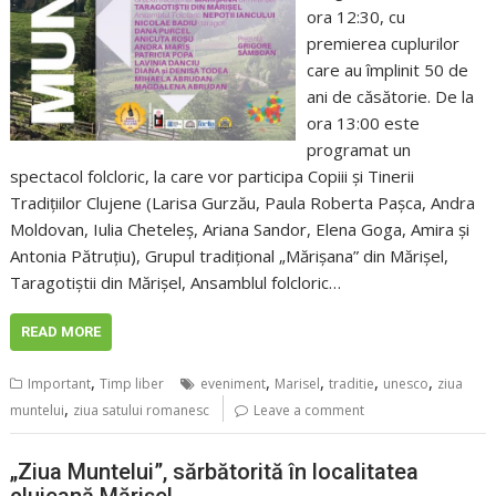
ora 12:30, cu
premierea cuplurilor
care au împlinit 50 de
ani de căsătorie. De la
ora 13:00 este
programat un
spectacol folcloric, la care vor participa Copiii și Tinerii
Tradițiilor Clujene (Larisa Gurzău, Paula Roberta Pașca, Andra
Moldovan, Iulia Cheteleș, Ariana Sandor, Elena Goga, Amira și
Antonia Pătruțiu), Grupul tradițional „Mărișana” din Mărișel,
Taragotiștii din Mărișel, Ansamblul folcloric…
READ MORE
,
,
,
,
,
Important
Timp liber
eveniment
Marisel
traditie
unesco
ziua
,
muntelui
ziua satului romanesc
Leave a comment
„Ziua Muntelui”, sărbătorită în localitatea
clujeană Mărișel