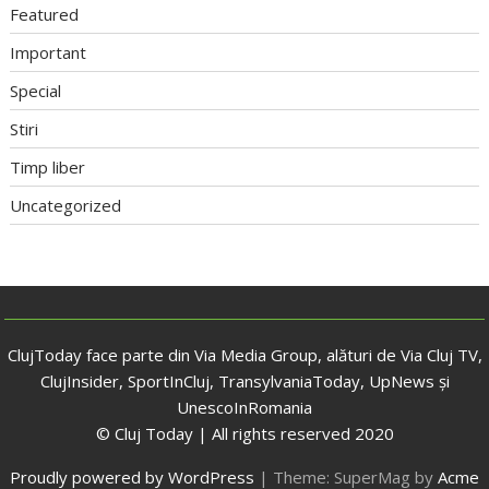
Featured
Important
Special
Stiri
Timp liber
Uncategorized
ClujToday face parte din Via Media Group, alături de Via Cluj TV,
ClujInsider, SportInCluj, TransylvaniaToday, UpNews și
UnescoInRomania
© Cluj Today | All rights reserved 2020
Proudly powered by WordPress
|
Theme: SuperMag by
Acme