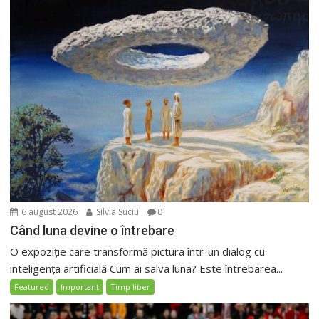
6 august 2026
Silvia Suciu
0
Când luna devine o întrebare
O expoziție care transformă pictura într-un dialog cu
inteligența artificială Cum ai salva luna? Este întrebarea...
Featured
Important
Timp liber