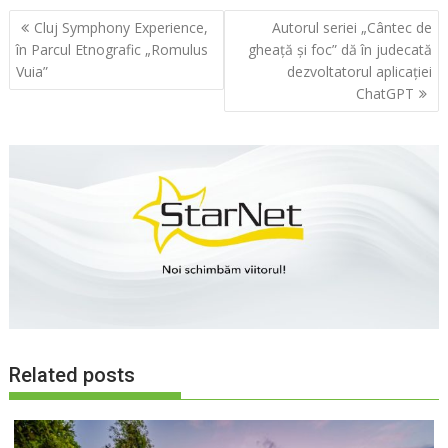
Navigare
Cluj Symphony Experience,
Autorul seriei „Cântec de
în
în Parcul Etnografic „Romulus
gheață și foc” dă în judecată
articole
Vuia”
dezvoltatorul aplicației
ChatGPT
Related posts