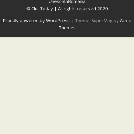
UnescoInRomania
© Cluj Today | All rights reserved 2020
Proudly powered by WordPress
|
Theme: SuperMag by
Acme
Themes