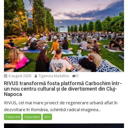
6 august 2026
Tigancea Madalina
0
RIVUS transformă fosta platformă Carbochim într-
un nou centru cultural și de divertisment din Cluj-
Napoca
RIVUS, cel mai mare proiect de regenerare urbană aflat în
dezvoltare în România, schimbă radical imaginea...
Featured
Important
Stiri