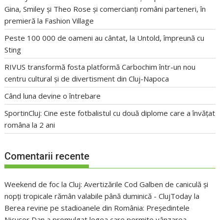
Gina, Smiley și Theo Rose și comercianți români parteneri, în
premieră la Fashion Village
Peste 100 000 de oameni au cântat, la Untold, împreună cu
Sting
RIVUS transformă fosta platformă Carbochim într-un nou
centru cultural și de divertisment din Cluj-Napoca
Când luna devine o întrebare
SportinCluj: Cine este fotbalistul cu două diplome care a învățat
româna la 2 ani
Comentarii recente
Weekend de foc la Cluj: Avertizările Cod Galben de caniculă și
nopți tropicale rămân valabile până duminică - ClujToday
la
Berea revine pe stadioanele din România: Președintele
Nicușor Dan a promulgat legea care permite vânzarea