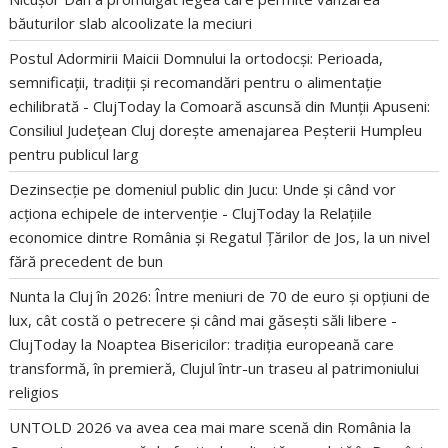
băuturilor slab alcoolizate la meciuri
Postul Adormirii Maicii Domnului la ortodocși: Perioada,
semnificații, tradiții și recomandări pentru o alimentație
echilibrată - ClujToday
la
Comoară ascunsă din Munții Apuseni:
Consiliul Județean Cluj dorește amenajarea Peșterii Humpleu
pentru publicul larg
Dezinsecție pe domeniul public din Jucu: Unde și când vor
acționa echipele de intervenție - ClujToday
la
Relațiile
economice dintre România și Regatul Țărilor de Jos, la un nivel
fără precedent de bun
Nunta la Cluj în 2026: Între meniuri de 70 de euro și opțiuni de
lux, cât costă o petrecere și când mai găsești săli libere -
ClujToday
la
Noaptea Bisericilor: tradiția europeană care
transformă, în premieră, Clujul într-un traseu al patrimoniului
religios
UNTOLD 2026 va avea cea mai mare scenă din România
la