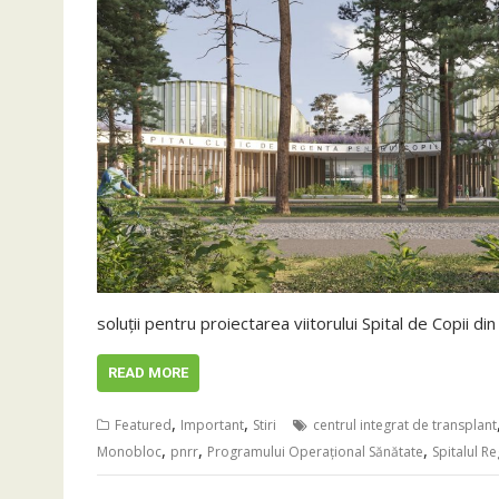
soluții pentru proiectarea viitorului Spital de Copii d
READ MORE
,
,
Featured
Important
Stiri
centrul integrat de transplant
,
,
,
Monobloc
pnrr
Programului Operațional Sănătate
Spitalul R