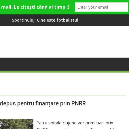
Cine este fotbalistul cu două diplome care a învățat româna la 2
Compania de Apă Some
, depus pentru finanțare prin PNRR
Patru spitale clujene vor primi bani prin