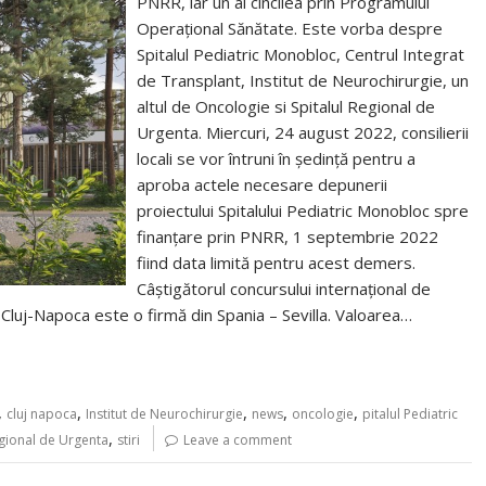
PNRR, iar un al cincilea prin Programului
Operațional Sănătate. Este vorba despre
Spitalul Pediatric Monobloc, Centrul Integrat
de Transplant, Institut de Neurochirurgie, un
altul de Oncologie si Spitalul Regional de
Urgenta. Miercuri, 24 august 2022, consilierii
locali se vor întruni în ședință pentru a
aproba actele necesare depunerii
proiectului Spitalului Pediatric Monobloc spre
finanțare prin PNRR, 1 septembrie 2022
fiind data limită pentru acest demers.
Câștigătorul concursului internațional de
in Cluj-Napoca este o firmă din Spania – Sevilla. Valoarea…
,
,
,
,
,
cluj napoca
Institut de Neurochirurgie
news
oncologie
pitalul Pediatric
,
egional de Urgenta
stiri
Leave a comment