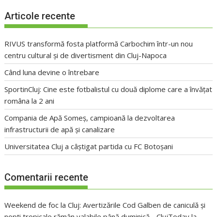
Articole recente
RIVUS transformă fosta platformă Carbochim într-un nou
centru cultural și de divertisment din Cluj-Napoca
Când luna devine o întrebare
SportinCluj: Cine este fotbalistul cu două diplome care a învățat
româna la 2 ani
Compania de Apă Someș, campioană la dezvoltarea
infrastructurii de apă și canalizare
Universitatea Cluj a câștigat partida cu FC Botoșani
Comentarii recente
Weekend de foc la Cluj: Avertizările Cod Galben de caniculă și
nopți tropicale rămân valabile până duminică - ClujToday
la