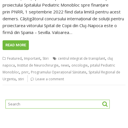
proiectului Spitalului Pediatric Monobloc spre finanțare
prin PNRR, 1 septembrie 2022 fiind data limită pentru acest
demers. Câștigătorul concursului internațional de soluții pentru
proiectarea viitorului Spital de Copii din Cluj-Napoca este o
firmă din Spania – Sevilla. Valoarea…
READ MORE
,
,
,
Featured
Important
Stiri
centrul integrat de transplant
cluj
,
,
,
,
napoca
Institut de Neurochirurgie
news
oncologie
pitalul Pediatric
,
,
,
Monobloc
pnrr
Programului Operațional Sănătate
Spitalul Regional de
,
Urgenta
stiri
Leave a comment