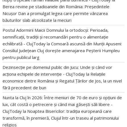
Berea revine pe stadioanele din România: Președintele
Nicușor Dan a promulgat legea care permite vânzarea
băuturilor slab alcoolizate la meciuri
Postul Adormirii Maicii Domnului la ortodocși: Perioada,
semnificații, tradiții și recomandări pentru o alimentație
echilibrată - ClujToday
la
Comoară ascunsă din Munții Apuseni:
Consiliul Județean Cluj dorește amenajarea Peșterii Humpleu
pentru publicul larg
Dezinsecție pe domeniul public din Jucu: Unde și când vor
acționa echipele de intervenție - ClujToday
la
Relațiile
economice dintre România și Regatul Țărilor de Jos, la un nivel
fără precedent de bun
Nunta la Cluj în 2026: Între meniuri de 70 de euro și opțiuni de
lux, cât costă o petrecere și când mai găsești săli libere -
ClujToday
la
Noaptea Bisericilor: tradiția europeană care
transformă, în premieră, Clujul într-un traseu al patrimoniului
religios