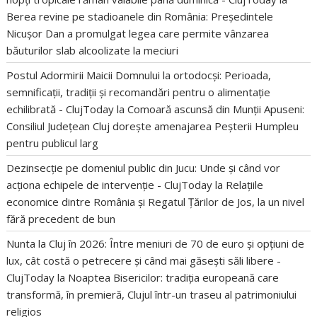
Berea revine pe stadioanele din România: Președintele
Nicușor Dan a promulgat legea care permite vânzarea
băuturilor slab alcoolizate la meciuri
Postul Adormirii Maicii Domnului la ortodocși: Perioada,
semnificații, tradiții și recomandări pentru o alimentație
echilibrată - ClujToday
la
Comoară ascunsă din Munții Apuseni:
Consiliul Județean Cluj dorește amenajarea Peșterii Humpleu
pentru publicul larg
Dezinsecție pe domeniul public din Jucu: Unde și când vor
acționa echipele de intervenție - ClujToday
la
Relațiile
economice dintre România și Regatul Țărilor de Jos, la un nivel
fără precedent de bun
Nunta la Cluj în 2026: Între meniuri de 70 de euro și opțiuni de
lux, cât costă o petrecere și când mai găsești săli libere -
ClujToday
la
Noaptea Bisericilor: tradiția europeană care
transformă, în premieră, Clujul într-un traseu al patrimoniului
religios