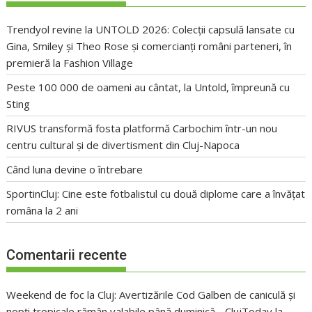
Trendyol revine la UNTOLD 2026: Colecții capsulă lansate cu
Gina, Smiley și Theo Rose și comercianți români parteneri, în
premieră la Fashion Village
Peste 100 000 de oameni au cântat, la Untold, împreună cu
Sting
RIVUS transformă fosta platformă Carbochim într-un nou
centru cultural și de divertisment din Cluj-Napoca
Când luna devine o întrebare
SportinCluj: Cine este fotbalistul cu două diplome care a învățat
româna la 2 ani
Comentarii recente
Weekend de foc la Cluj: Avertizările Cod Galben de caniculă și
nopți tropicale rămân valabile până duminică - ClujToday
la