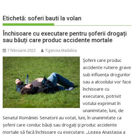
Etichetă:
soferi bauti la volan
Închisoare cu executare pentru șoferii drogați
sau băuți care produc accidente mortale
7 februarie 2023
Tigancea Madalina
Șoferii care produc
accidente rutiere grave
sub influența drogurilor
sau a alcoolului vor face
închisoare cu
executare, potrivit
votului exprimat în
unanimitate, luni, de
Senatul României. Senatorii au votat, luni, în unanimitate ca
şoferii care conduc băuţi sau drogaţi şi produc accidente
mortale să facă închisoare cu executare. „Legea Anastasia a