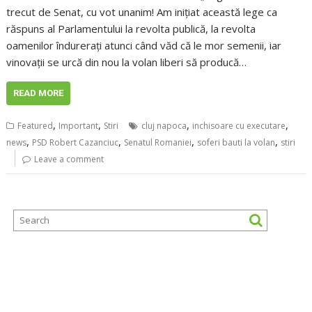
trecut de Senat, cu vot unanim! Am inițiat această lege ca
răspuns al Parlamentului la revolta publică, la revolta
oamenilor îndurerați atunci când văd că le mor semenii, iar
vinovații se urcă din nou la volan liberi să producă…
READ MORE
,
,
,
,
Featured
Important
Stiri
cluj napoca
inchisoare cu executare
,
,
,
,
news
PSD Robert Cazanciuc
Senatul Romaniei
soferi bauti la volan
stiri
Leave a comment