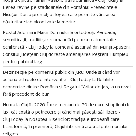
Berea revine pe stadioanele din România: Președintele
Nicușor Dan a promulgat legea care permite vânzarea
băuturilor slab alcoolizate la meciuri
Postul Adormirii Maicii Domnului la ortodocși: Perioada,
semnificații, tradiții și recomandări pentru o alimentație
echilibrată - ClujToday
la
Comoară ascunsă din Munții Apuseni:
Consiliul Județean Cluj dorește amenajarea Peșterii Humpleu
pentru publicul larg
Dezinsecție pe domeniul public din Jucu: Unde și când vor
acționa echipele de intervenție - ClujToday
la
Relațiile
economice dintre România și Regatul Țărilor de Jos, la un nivel
fără precedent de bun
Nunta la Cluj în 2026: Între meniuri de 70 de euro și opțiuni de
lux, cât costă o petrecere și când mai găsești săli libere -
ClujToday
la
Noaptea Bisericilor: tradiția europeană care
transformă, în premieră, Clujul într-un traseu al patrimoniului
religios