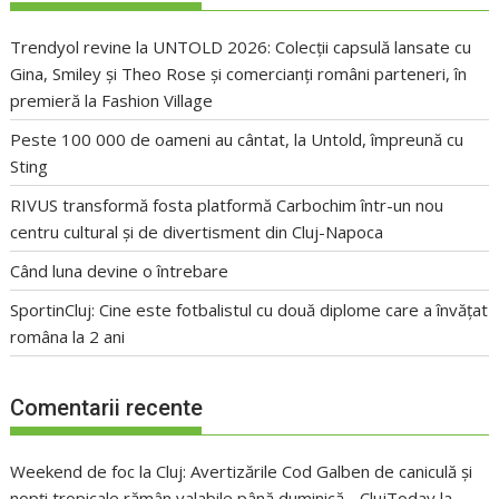
Trendyol revine la UNTOLD 2026: Colecții capsulă lansate cu
Gina, Smiley și Theo Rose și comercianți români parteneri, în
premieră la Fashion Village
Peste 100 000 de oameni au cântat, la Untold, împreună cu
Sting
RIVUS transformă fosta platformă Carbochim într-un nou
centru cultural și de divertisment din Cluj-Napoca
Când luna devine o întrebare
SportinCluj: Cine este fotbalistul cu două diplome care a învățat
româna la 2 ani
Comentarii recente
Weekend de foc la Cluj: Avertizările Cod Galben de caniculă și
nopți tropicale rămân valabile până duminică - ClujToday
la