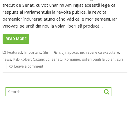
trecut de Senat, cu vot unanim! Am inițiat această lege ca
răspuns al Parlamentului la revolta publică, la revolta
oamenilor îndurerați atunci când văd că le mor semenii, iar
vinovații se urcă din nou la volan liberi să producă…
READ MORE
,
,
,
,
Featured
Important
Stiri
cluj napoca
inchisoare cu executare
,
,
,
,
news
PSD Robert Cazanciuc
Senatul Romaniei
soferi bauti la volan
stiri
Leave a comment