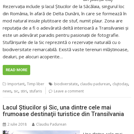
Rezervația include și lacul Știucilor de la Săcălaia, singurul loc
din România, în afară de Delta Dunării, în care se formează în
mod natural insule plutitoare de stuf, numit plaur. Zona are
reputația de a fi o adevărată deltă interioară a Transilvaniei și
este un adevărat paradis pentru pasionații de fotografie.
Stufărișurile de la Sic reprezintă o rezervație naturală cu o
biodiversitate remarcabilă. Există vaste terenuri mlăștinoase,
dealuri, pe alocuri acoperite…
READ MORE
,
,
,
,
Important
Timp liber
biodiversitate
claudiu padurean
clujtoday
,
,
,
news
sic
stiri
stufaris
Leave a comment
Lacul Ştiucilor şi Sic, una dintre cele mai
frumoase destinaţii turistice din Transilvania
2 iulie 2018
Claudiu Padurean