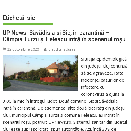
Etichetă:
sic
UP News: Săvădisla și Sic, în carantină –
Câmpia Turzii și Feleacu intră în scenariul roșu
22 octombrie 2020
Claudiu Padurean
Situația epidemiologică
din județul Cluj continuă
să se agraveze. Rata
incidenței cazurilor de
infectare cu
coronavirus a ajuns la
3,05 la mie în întregul județ. Două comune, Sic și Săvădisla,
intră în carantină. De asemenea, alte două localități din județul
Cluj, municipiul Câmpia Turzii și comuna Feleacu, au intrat în
scenariul roșu, potrivit UPNews.ro. Sistemul sanitar din județul
Cluj este suprasolicitat, spun autoritățile. Azi, încă 338 de