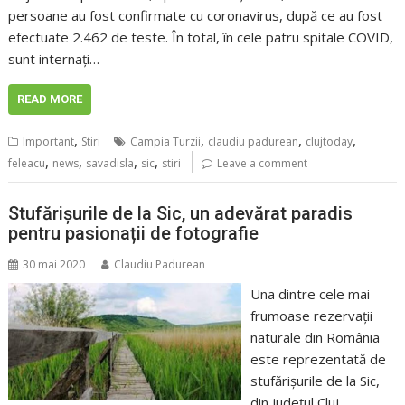
persoane au fost confirmate cu coronavirus, după ce au fost
efectuate 2.462 de teste. În total, în cele patru spitale COVID,
sunt internați…
READ MORE
,
,
,
,
Important
Stiri
Campia Turzii
claudiu padurean
clujtoday
,
,
,
,
feleacu
news
savadisla
sic
stiri
Leave a comment
Stufărișurile de la Sic, un adevărat paradis
pentru pasionații de fotografie
30 mai 2020
Claudiu Padurean
Una dintre cele mai
frumoase rezervații
naturale din România
este reprezentată de
stufărișurile de la Sic,
din județul Cluj.