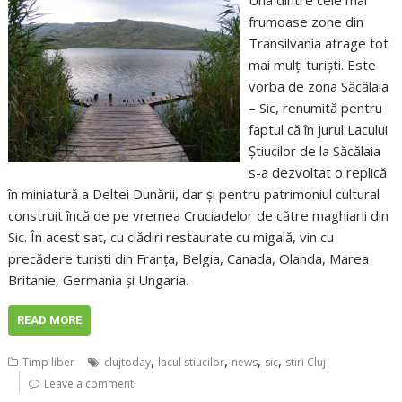
Una dintre cele mai
frumoase zone din
Transilvania atrage tot
mai mulţi turişti. Este
vorba de zona Săcălaia
– Sic, renumită pentru
faptul că în jurul Lacului
Ştiucilor de la Săcălaia
s-a dezvoltat o replică
în miniatură a Deltei Dunării, dar şi pentru patrimoniul cultural
construit încă de pe vremea Cruciadelor de către maghiarii din
Sic. În acest sat, cu clădiri restaurate cu migală, vin cu
precădere turişti din Franţa, Belgia, Canada, Olanda, Marea
Britanie, Germania şi Ungaria.
READ MORE
,
,
,
,
Timp liber
clujtoday
lacul stiucilor
news
sic
stiri Cluj
Leave a comment