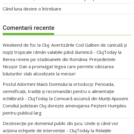
Când luna devine o întrebare
Comentarii recente
Weekend de foc la Cluj: Avertizările Cod Galben de caniculă și
nopți tropicale rămân valabile până duminică - ClujToday
la
Berea revine pe stadioanele din România: Președintele
Nicușor Dan a promulgat legea care permite vânzarea
băuturilor slab alcoolizate la meciuri
Postul Adormirii Maicii Domnului la ortodocși: Perioada,
semnificații, tradiții și recomandări pentru o alimentație
echilibrată - ClujToday
la
Comoară ascunsă din Munții Apuseni:
Consiliul Județean Cluj dorește amenajarea Peșterii Humpleu
pentru publicul larg
Dezinsecție pe domeniul public din Jucu: Unde și când vor
acționa echipele de intervenție - ClujToday
la
Relațiile