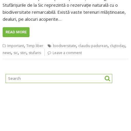
Stufărișurile de la Sic reprezintă o rezervație naturală cu o
biodiversitate remarcabilă. Există vaste terenuri mlăștinoase,
dealuri, pe alocuri acoperite…
READ MORE
,
,
,
,
Important
Timp liber
biodiversitate
claudiu padurean
clujtoday
,
,
,
news
sic
stiri
stufaris
Leave a comment