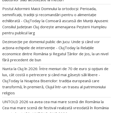
Postul Adormirii Maicii Domnului la ortodocși: Perioada,
semnificații, tradiții și recomandări pentru o alimentație
echilibrată - ClujToday
la
Comoară ascunsă din Munții Apuseni:
Consiliul Județean Cluj dorește amenajarea Peșterii Humpleu
pentru publicul larg
Dezinsecție pe domeniul public din Jucu: Unde și când vor
acționa echipele de intervenție - ClujToday
la
Relațiile
economice dintre România și Regatul Țărilor de Jos, la un nivel
fără precedent de bun
Nunta la Cluj în 2026: Între meniuri de 70 de euro și opțiuni de
lux, cât costă o petrecere și când mai găsești săli libere -
ClujToday
la
Noaptea Bisericilor: tradiția europeană care
transformă, în premieră, Clujul într-un traseu al patrimoniului
religios
UNTOLD 2026 va avea cea mai mare scenă din România
la
Cea mai mare scenă de festival realizată vreodată în România