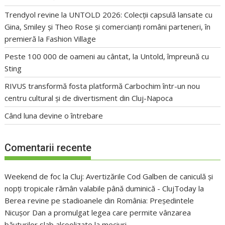
Trendyol revine la UNTOLD 2026: Colecții capsulă lansate cu
Gina, Smiley și Theo Rose și comercianți români parteneri, în
premieră la Fashion Village
Peste 100 000 de oameni au cântat, la Untold, împreună cu
Sting
RIVUS transformă fosta platformă Carbochim într-un nou
centru cultural și de divertisment din Cluj-Napoca
Când luna devine o întrebare
Comentarii recente
Weekend de foc la Cluj: Avertizările Cod Galben de caniculă și
nopți tropicale rămân valabile până duminică - ClujToday
la
Berea revine pe stadioanele din România: Președintele
Nicușor Dan a promulgat legea care permite vânzarea
băuturilor slab alcoolizate la meciuri