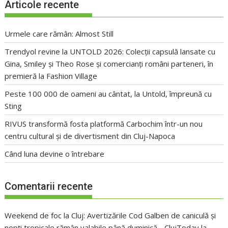
Articole recente
Urmele care rămân: Almost Still
Trendyol revine la UNTOLD 2026: Colecții capsulă lansate cu
Gina, Smiley și Theo Rose și comercianți români parteneri, în
premieră la Fashion Village
Peste 100 000 de oameni au cântat, la Untold, împreună cu
Sting
RIVUS transformă fosta platformă Carbochim într-un nou
centru cultural și de divertisment din Cluj-Napoca
Când luna devine o întrebare
Comentarii recente
Weekend de foc la Cluj: Avertizările Cod Galben de caniculă și
nopți tropicale rămân valabile până duminică - ClujToday
la