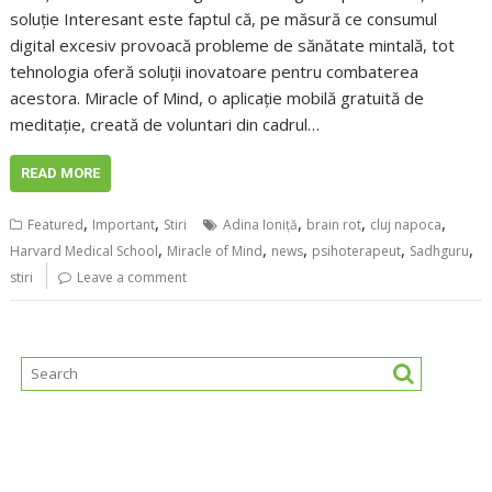
soluție Interesant este faptul că, pe măsură ce consumul
digital excesiv provoacă probleme de sănătate mintală, tot
tehnologia oferă soluții inovatoare pentru combaterea
acestora. Miracle of Mind, o aplicație mobilă gratuită de
meditație, creată de voluntari din cadrul…
READ MORE
,
,
,
,
,
Featured
Important
Stiri
Adina Ioniță
brain rot
cluj napoca
,
,
,
,
,
Harvard Medical School
Miracle of Mind
news
psihoterapeut
Sadhguru
stiri
Leave a comment