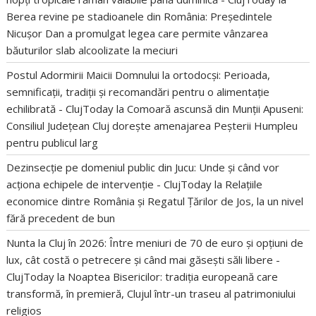
Berea revine pe stadioanele din România: Președintele
Nicușor Dan a promulgat legea care permite vânzarea
băuturilor slab alcoolizate la meciuri
Postul Adormirii Maicii Domnului la ortodocși: Perioada,
semnificații, tradiții și recomandări pentru o alimentație
echilibrată - ClujToday
la
Comoară ascunsă din Munții Apuseni:
Consiliul Județean Cluj dorește amenajarea Peșterii Humpleu
pentru publicul larg
Dezinsecție pe domeniul public din Jucu: Unde și când vor
acționa echipele de intervenție - ClujToday
la
Relațiile
economice dintre România și Regatul Țărilor de Jos, la un nivel
fără precedent de bun
Nunta la Cluj în 2026: Între meniuri de 70 de euro și opțiuni de
lux, cât costă o petrecere și când mai găsești săli libere -
ClujToday
la
Noaptea Bisericilor: tradiția europeană care
transformă, în premieră, Clujul într-un traseu al patrimoniului
religios