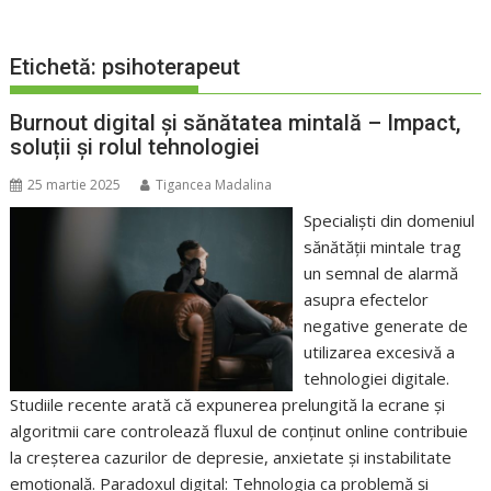
Etichetă:
psihoterapeut
Burnout digital și sănătatea mintală – Impact,
soluții și rolul tehnologiei
25 martie 2025
Tigancea Madalina
Specialiști din domeniul
sănătății mintale trag
un semnal de alarmă
asupra efectelor
negative generate de
utilizarea excesivă a
tehnologiei digitale.
Studiile recente arată că expunerea prelungită la ecrane și
algoritmii care controlează fluxul de conținut online contribuie
la creșterea cazurilor de depresie, anxietate și instabilitate
emoțională. Paradoxul digital: Tehnologia ca problemă și