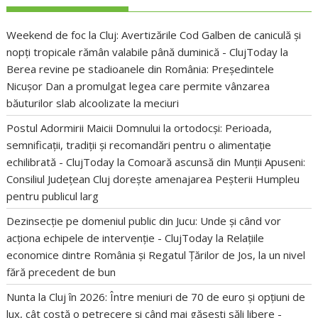
Weekend de foc la Cluj: Avertizările Cod Galben de caniculă și
nopți tropicale rămân valabile până duminică - ClujToday
la
Berea revine pe stadioanele din România: Președintele
Nicușor Dan a promulgat legea care permite vânzarea
băuturilor slab alcoolizate la meciuri
Postul Adormirii Maicii Domnului la ortodocși: Perioada,
semnificații, tradiții și recomandări pentru o alimentație
echilibrată - ClujToday
la
Comoară ascunsă din Munții Apuseni:
Consiliul Județean Cluj dorește amenajarea Peșterii Humpleu
pentru publicul larg
Dezinsecție pe domeniul public din Jucu: Unde și când vor
acționa echipele de intervenție - ClujToday
la
Relațiile
economice dintre România și Regatul Țărilor de Jos, la un nivel
fără precedent de bun
Nunta la Cluj în 2026: Între meniuri de 70 de euro și opțiuni de
lux, cât costă o petrecere și când mai găsești săli libere -