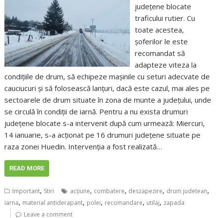
județene blocate
traficului rutier. Cu
toate acestea,
șoferilor le este
recomandat să
adapteze viteza la
condițiile de drum, să echipeze mașinile cu seturi adecvate de
cauciucuri și să folosească lanțuri, dacă este cazul, mai ales pe
sectoarele de drum situate în zona de munte a județului, unde
se circulă în condiții de iarnă. Pentru a nu exista drumuri
județene blocate s-a intervenit după cum urmează: Miercuri,
14 ianuarie, s-a acționat pe 16 drumuri județene situate pe
raza zonei Huedin. Intervenția a fost realizată…
READ MORE
,
,
,
,
,
Important
Stiri
acţiune
combatere
deszapezire
drum judetean
,
,
,
,
,
iarna
material antiderapant
polei
recomandare
utilaj
zapada
Leave a comment