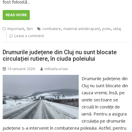
fost folosită…
READ MORE
,
,
,
,
Important
Stiri
combatere
material antiderapant
polei
utilaj
Leave a comment
Drumurile județene din Cluj nu sunt blocate
circulației rutiere, în ciuda poleiului
16 ianuarie 2026
mihaela.ursan
Drumurile județene din
Cluj nu sunt blocate din
cauza vremii, însă, pe
unele sectoare se
circulă în condiții de
iarnă. Pentru a asigura
circulația pe drumurile
județene s-a intervenit în combaterea poleiului. Astfel, pentru