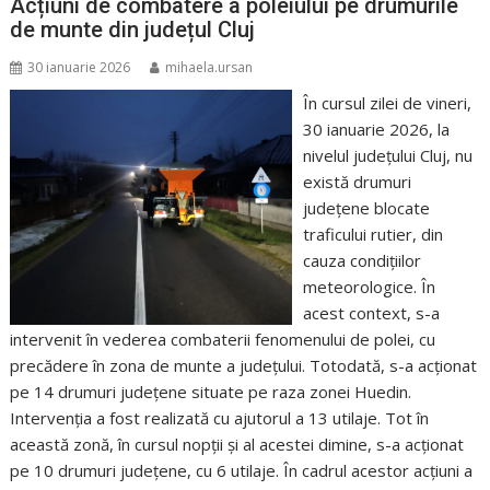
Acțiuni de combatere a poleiului pe drumurile
de munte din județul Cluj
30 ianuarie 2026
mihaela.ursan
În cursul zilei de vineri,
30 ianuarie 2026, la
nivelul județului Cluj, nu
există drumuri
județene blocate
traficului rutier, din
cauza condițiilor
meteorologice. În
acest context, s-a
intervenit în vederea combaterii fenomenului de polei, cu
precădere în zona de munte a județului. Totodată, s-a acționat
pe 14 drumuri județene situate pe raza zonei Huedin.
Intervenția a fost realizată cu ajutorul a 13 utilaje. Tot în
această zonă, în cursul nopții și al acestei dimine, s-a acționat
pe 10 drumuri județene, cu 6 utilaje. În cadrul acestor acțiuni a