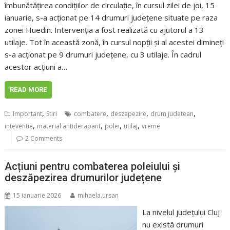
îmbunătățirea condițiilor de circulație, în cursul zilei de joi, 15
ianuarie, s-a acționat pe 14 drumuri județene situate pe raza
zonei Huedin. Intervenția a fost realizată cu ajutorul a 13
utilaje. Tot în această zonă, în cursul nopții și al acestei dimineți
s-a acționat pe 9 drumuri județene, cu 3 utilaje. În cadrul
acestor acțiuni a…
READ MORE
,
,
,
,
Important
Stiri
combatere
deszapezire
drum judetean
,
,
,
,
inteventie
material antiderapant
polei
utilaj
vreme
2 Comments
Acțiuni pentru combaterea poleiului și
deszăpezirea drumurilor județene
15 ianuarie 2026
mihaela.ursan
La nivelul județului Cluj
nu există drumuri