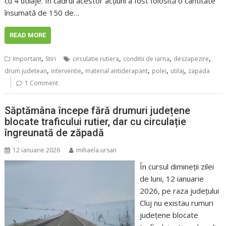
cu 4 utilaje. În cadrul acestor acțiuni a fost folosită o cantitate
însumată de 150 de…
READ MORE
,
,
,
,
Important
Stiri
circulatie rutiera
conditii de iarna
deszapezire
,
,
,
,
,
drum judetean
interventie
material antiderapant
polei
utilaj
zapada
1 Comment
Săptămâna începe fără drumuri județene
blocate traficului rutier, dar cu circulație
îngreunată de zăpadă
12 ianuarie 2026
mihaela.ursan
În cursul dimineţii zilei
de luni, 12 ianuarie
2026, pe raza judeţului
Cluj nu existau rumuri
județene blocate