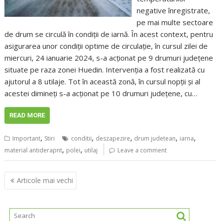
negative înregistrate,
pe mai multe sectoare
de drum se circulă în condiții de iarnă. În acest context, pentru
asigurarea unor condiţii optime de circulaţie, în cursul zilei de
miercuri, 24 ianuarie 2024, s-a acţionat pe 9 drumuri județene
situate pe raza zonei Huedin. Intervenția a fost realizată cu
ajutorul a 8 utilaje. Tot în această zonă, în cursul nopţii şi al
acestei dimineţi s-a acţionat pe 10 drumuri județene, cu…
READ MORE
,
,
,
,
,
Important
Stiri
conditii
deszapezire
drum judetean
iarna
,
,
material antiderapnt
polei
utilaj
Leave a comment
Navigare
Articole mai vechi
în
articole