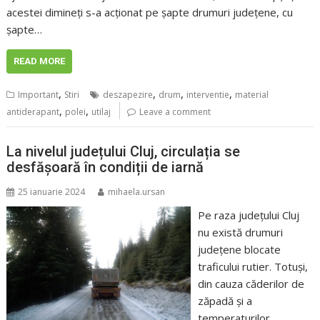
acestei dimineţi s-a acţionat pe șapte drumuri județene, cu
șapte…
READ MORE
,
,
,
,
Important
Stiri
deszapezire
drum
interventie
material
,
,
antiderapant
polei
utilaj
Leave a comment
La nivelul județului Cluj, circulația se
desfășoară în condiții de iarnă
25 ianuarie 2024
mihaela.ursan
Pe raza judeţului Cluj
nu există drumuri
judeţene blocate
traficului rutier. Totuși,
din cauza căderilor de
zăpadă și a
temperaturilor