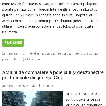
miercuri, 25 februarie, s-a acționat pe 17 drumuri județene
situate pe raza zonei Huedin Intervenția a fost realizată cu
ajutorul a 12 utilaje. În această zonă, în cursul nopții și al
acestei dimineți, s-a acționat pe 15 drumuri județene, cu 12
utilaje. În cadrul acestor acțiuni a fost folosită o cantitate
însumată…
READ MORE
,
,
,
,
Important
Stiri
drum judetean
interventie
material antiderapant
,
polei
utilaj
1 Comment
Acțiuni de combatere a poleiului și deszăpezire
pe drumurile din județul Cluj
4 februarie 2026
mihaela.ursan
Drumurile județene nu
sunt blocate circulației,
iar din cauza condițiilor