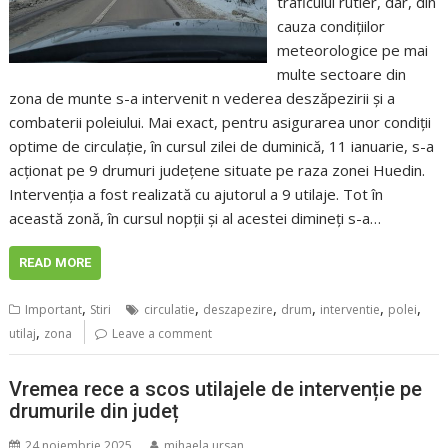
traficului rutier, dar, din
cauza condițiilor
meteorologice pe mai
multe sectoare din
zona de munte s-a intervenit n vederea deszăpezirii și a
combaterii poleiului. Mai exact, pentru asigurarea unor condiţii
optime de circulaţie, în cursul zilei de duminică, 11 ianuarie, s-a
acționat pe 9 drumuri județene situate pe raza zonei Huedin.
Intervenția a fost realizată cu ajutorul a 9 utilaje. Tot în
această zonă, în cursul nopții și al acestei dimineți s-a…
READ MORE
,
,
,
,
,
,
Important
Stiri
circulatie
deszapezire
drum
interventie
polei
,
utilaj
zona
Leave a comment
Vremea rece a scos utilajele de intervenție pe
drumurile din județ
24 noiembrie 2025
mihaela.ursan