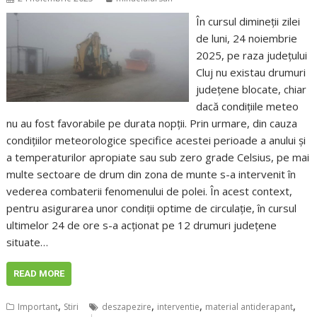
În cursul dimineţii zilei
de luni, 24 noiembrie
2025, pe raza județului
Cluj nu existau drumuri
județene blocate, chiar
dacă condițiile meteo
nu au fost favorabile pe durata nopții. Prin urmare, din cauza
condițiilor meteorologice specifice acestei perioade a anului și
a temperaturilor apropiate sau sub zero grade Celsius, pe mai
multe sectoare de drum din zona de munte s-a intervenit în
vederea combaterii fenomenului de polei. În acest context,
pentru asigurarea unor condiţii optime de circulaţie, în cursul
ultimelor 24 de ore s-a acţionat pe 12 drumuri județene
situate…
READ MORE
,
,
,
,
Important
Stiri
deszapezire
interventie
material antiderapant