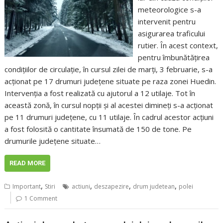
meteorologice s-a
intervenit pentru
asigurarea traficului
rutier. În acest context,
pentru îmbunătățirea
condițiilor de circulație, în cursul zilei de marți, 3 februarie, s-a
acționat pe 17 drumuri județene situate pe raza zonei Huedin.
Intervenția a fost realizată cu ajutorul a 12 utilaje. Tot în
această zonă, în cursul nopții și al acestei dimineți s-a acționat
pe 11 drumuri județene, cu 11 utilaje. În cadrul acestor acțiuni
a fost folosită o cantitate însumată de 150 de tone. Pe
drumurile județene situate…
READ MORE
,
,
,
,
Important
Stiri
actiuni
deszapezire
drum judetean
polei
1 Comment