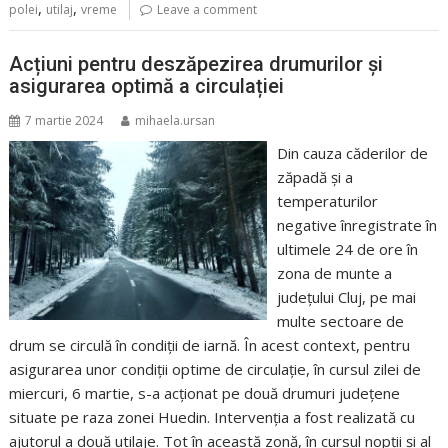
,
,
polei
utilaj
vreme
Leave a comment
Acțiuni pentru deszăpezirea drumurilor și
asigurarea optimă a circulației
7 martie 2024
mihaela.ursan
Din cauza căderilor de
zăpadă și a
temperaturilor
negative înregistrate în
ultimele 24 de ore în
zona de munte a
județului Cluj, pe mai
multe sectoare de
drum se circulă în condiții de iarnă. În acest context, pentru
asigurarea unor condiţii optime de circulaţie, în cursul zilei de
miercuri, 6 martie, s-a acţionat pe două drumuri județene
situate pe raza zonei Huedin. Intervenția a fost realizată cu
ajutorul a două utilaje. Tot în această zonă, în cursul nopţii şi al