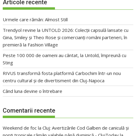
Articole recente
Urmele care rămân: Almost Still
Trendyol revine la UNTOLD 2026: Colecții capsulă lansate cu
Gina, Smiley și Theo Rose și comercianți români parteneri, în
premieră la Fashion Village
Peste 100 000 de oameni au cântat, la Untold, împreună cu
Sting
RIVUS transformă fosta platformă Carbochim într-un nou
centru cultural și de divertisment din Cluj-Napoca
Când luna devine o întrebare
Comentarii recente
Weekend de foc la Cluj: Avertizările Cod Galben de caniculă și
nopți tropicale rămân valabile până duminică - ClujToday
la