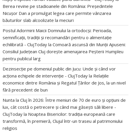
Berea revine pe stadioanele din România: Președintele
Nicușor Dan a promulgat legea care permite vânzarea
băuturilor slab alcoolizate la meciuri
Postul Adormirii Maicii Domnului la ortodocși: Perioada,
semnificații, tradiții și recomandări pentru o alimentație
echilibrată - ClujToday
la
Comoară ascunsă din Munții Apuseni:
Consiliul Județean Cluj dorește amenajarea Peșterii Humpleu
pentru publicul larg
Dezinsecție pe domeniul public din Jucu: Unde și când vor
acționa echipele de intervenție - ClujToday
la
Relațiile
economice dintre România și Regatul Țărilor de Jos, la un nivel
fără precedent de bun
Nunta la Cluj în 2026: Între meniuri de 70 de euro și opțiuni de
lux, cât costă o petrecere și când mai găsești săli libere -
ClujToday
la
Noaptea Bisericilor: tradiția europeană care
transformă, în premieră, Clujul într-un traseu al patrimoniului
religios