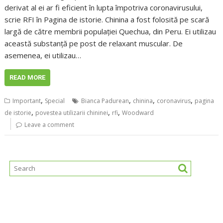
derivat al ei ar fi eficient în lupta împotriva coronavirusului,
scrie RFI în Pagina de istorie. Chinina a fost folosită pe scară
largă de către membrii populației Quechua, din Peru. Ei utilizau
această substanță pe post de relaxant muscular. De
asemenea, ei utilizau…
READ MORE
,
,
,
,
Important
Special
Bianca Padurean
chinina
coronavirus
pagina
,
,
,
de istorie
povestea utilizarii chininei
rfi
Woodward
Leave a comment