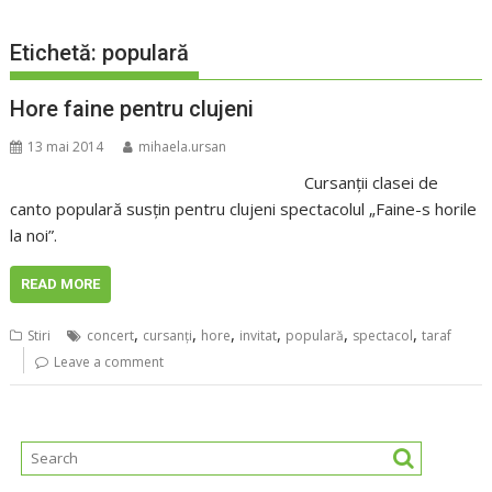
Etichetă:
populară
Hore faine pentru clujeni
13 mai 2014
mihaela.ursan
Cursanţii clasei de
canto populară susţin pentru clujeni spectacolul „Faine-s horile
la noi”.
READ MORE
,
,
,
,
,
,
Stiri
concert
cursanţi
hore
invitat
populară
spectacol
taraf
Leave a comment