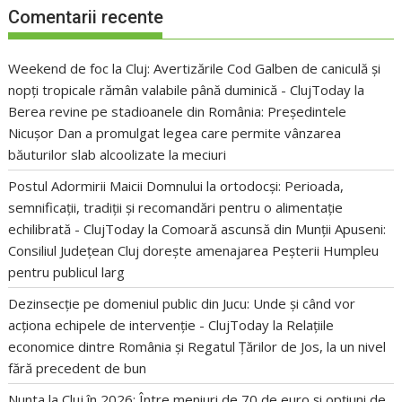
Comentarii recente
Weekend de foc la Cluj: Avertizările Cod Galben de caniculă și
nopți tropicale rămân valabile până duminică - ClujToday
la
Berea revine pe stadioanele din România: Președintele
Nicușor Dan a promulgat legea care permite vânzarea
băuturilor slab alcoolizate la meciuri
Postul Adormirii Maicii Domnului la ortodocși: Perioada,
semnificații, tradiții și recomandări pentru o alimentație
echilibrată - ClujToday
la
Comoară ascunsă din Munții Apuseni:
Consiliul Județean Cluj dorește amenajarea Peșterii Humpleu
pentru publicul larg
Dezinsecție pe domeniul public din Jucu: Unde și când vor
acționa echipele de intervenție - ClujToday
la
Relațiile
economice dintre România și Regatul Țărilor de Jos, la un nivel
fără precedent de bun
Nunta la Cluj în 2026: Între meniuri de 70 de euro și opțiuni de