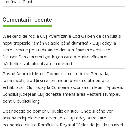
româna la 2 ani
Comentarii recente
Weekend de foc la Cluj: Avertizările Cod Galben de caniculă și
nopți tropicale rămân valabile până duminică - ClujToday
la
Berea revine pe stadioanele din România: Președintele
Nicușor Dan a promulgat legea care permite vânzarea
băuturilor slab alcoolizate la meciuri
Postul Adormirii Maicii Domnului la ortodocși: Perioada,
semnificații, tradiții și recomandări pentru o alimentație
echilibrată - ClujToday
la
Comoară ascunsă din Munții Apuseni:
Consiliul Județean Cluj dorește amenajarea Peșterii Humpleu
pentru publicul larg
Dezinsecție pe domeniul public din Jucu: Unde și când vor
acționa echipele de intervenție - ClujToday
la
Relațiile
economice dintre România și Regatul Țărilor de Jos, la un nivel