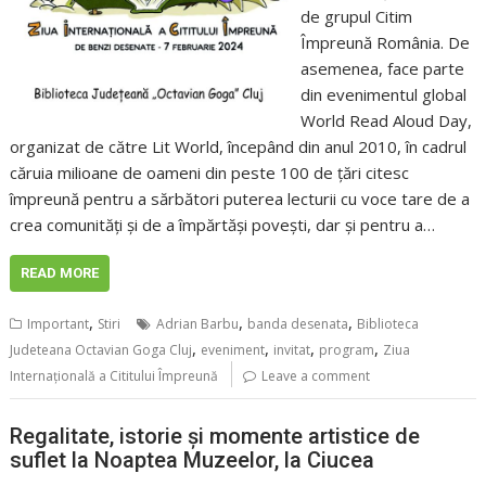
de grupul Citim
Împreună România. De
asemenea, face parte
din evenimentul global
World Read Aloud Day,
organizat de către Lit World, începând din anul 2010, în cadrul
căruia milioane de oameni din peste 100 de țări citesc
împreună pentru a sărbători puterea lecturii cu voce tare de a
crea comunități și de a împărtăși povești, dar și pentru a…
READ MORE
,
,
,
Important
Stiri
Adrian Barbu
banda desenata
Biblioteca
,
,
,
,
Judeteana Octavian Goga Cluj
eveniment
invitat
program
Ziua
Internațională a Cititului Împreună
Leave a comment
Regalitate, istorie și momente artistice de
suflet la Noaptea Muzeelor, la Ciucea