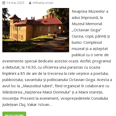
14 mai 2023
mihaela.ursan
Noaptea Muzeelor a
adus împreună, la
Muzeul Memorial
,,Octavian Goga”
Ciucea, copii, părinți și
bunici. Complexul
muzeal și-a așteptat
publicul cu o serie de
evenimente special dedicate acestei ocazii. Astfel, programul
a debutat, la 16:30, cu oficierea unui parastas cu ocazia
împlinirii a 85 de ani de la trecerea la cele veșnice a poetului,
publicistului, savantului și politicianului Octavian Goga. Acesta a
avut loc la ,,Mausoleul Iubirii”, fiind organizat în colaborare cu
Mănăstirea „Nașterea Maicii Domnului” și a Maicii starețe,
Inocenția. Prezent la eveniment, vicepreședintele Consiliului
Județean Cluj, Vakar Istvan…
READ MORE