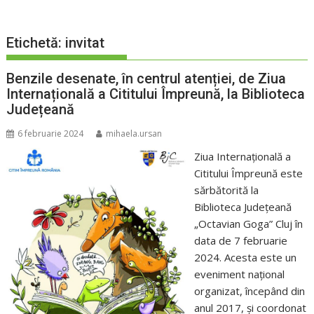
Etichetă:
invitat
Benzile desenate, în centrul atenției, de Ziua
Internațională a Cititului Împreună, la Biblioteca
Județeană
6 februarie 2024
mihaela.ursan
Ziua Internațională a
Cititului Împreună este
sărbătorită la
Biblioteca Județeană
„Octavian Goga” Cluj în
data de 7 februarie
2024. Acesta este un
eveniment național
organizat, începând din
anul 2017, și coordonat