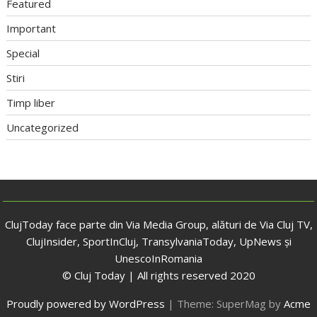
Featured
Important
Special
Stiri
Timp liber
Uncategorized
ClujToday face parte din Via Media Group, alături de Via Cluj TV,
ClujInsider, SportInCluj, TransylvaniaToday, UpNews și
UnescoInRomania
© Cluj Today | All rights reserved 2020
Proudly powered by WordPress
|
Theme: SuperMag by
Acme