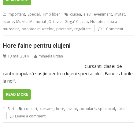
,
,
,
,
,
,
Important
Special
Timp liber
ciucea
elevi
eveniment
invitat
,
,
istorie
Muzeul Memorial „Octavian Goga” Ciucea
Noaptea alba a
,
,
,
muzeelor
noaptea muzeelor
prietenie
regalitate
1 Comment
Hore faine pentru clujeni
13 mai 2014
mihaela.ursan
Cursanţii clasei de
canto populară susţin pentru clujeni spectacolul „Faine-s horile
la noi”.
READ MORE
,
,
,
,
,
,
Stiri
concert
cursanţi
hore
invitat
populară
spectacol
taraf
Leave a comment