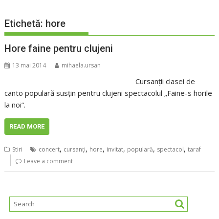
Etichetă:
hore
Hore faine pentru clujeni
13 mai 2014
mihaela.ursan
Cursanţii clasei de
canto populară susţin pentru clujeni spectacolul „Faine-s horile
la noi”.
READ MORE
,
,
,
,
,
,
Stiri
concert
cursanţi
hore
invitat
populară
spectacol
taraf
Leave a comment