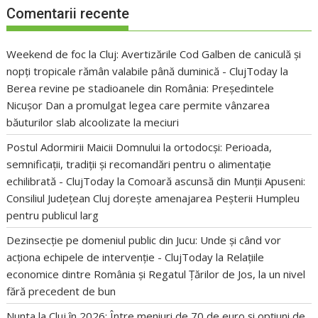
Comentarii recente
Weekend de foc la Cluj: Avertizările Cod Galben de caniculă și
nopți tropicale rămân valabile până duminică - ClujToday
la
Berea revine pe stadioanele din România: Președintele
Nicușor Dan a promulgat legea care permite vânzarea
băuturilor slab alcoolizate la meciuri
Postul Adormirii Maicii Domnului la ortodocși: Perioada,
semnificații, tradiții și recomandări pentru o alimentație
echilibrată - ClujToday
la
Comoară ascunsă din Munții Apuseni:
Consiliul Județean Cluj dorește amenajarea Peșterii Humpleu
pentru publicul larg
Dezinsecție pe domeniul public din Jucu: Unde și când vor
acționa echipele de intervenție - ClujToday
la
Relațiile
economice dintre România și Regatul Țărilor de Jos, la un nivel
fără precedent de bun
Nunta la Cluj în 2026: Între meniuri de 70 de euro și opțiuni de