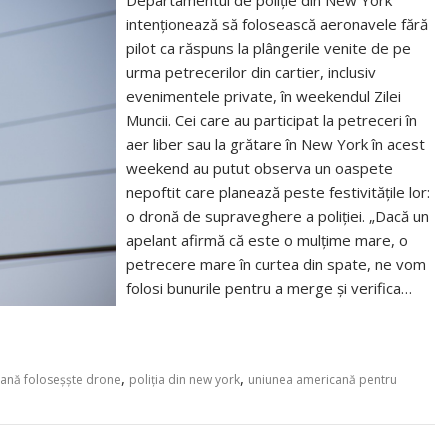
Departamentul de poliție din New York
intenționează să folosească aeronavele fără
pilot ca răspuns la plângerile venite de pe
urma petrecerilor din cartier, inclusiv
evenimentele private, în weekendul Zilei
Muncii. Cei care au participat la petreceri în
aer liber sau la grătare în New York în acest
weekend au putut observa un oaspete
nepoftit care planează peste festivitățile lor:
o dronă de supraveghere a poliției. „Dacă un
apelant afirmă că este o mulțime mare, o
petrecere mare în curtea din spate, ne vom
folosi bunurile pentru a merge și verifica…
,
,
cană foloseșște drone
poliția din new york
uniunea americană pentru