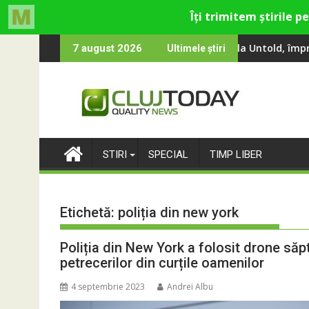
Skip
ina, Smiley și Theo Rose și comercianți români parteneri, în pre
 100 000 de oameni au cântat, la Untold, împreună cu Sting
RIVUS transfo
7 august 2026
Ultimele știri
to
content
STIRI
SPECIAL
TIMP LIBER
Etichetă:
poliția din new york
Poliția din New York a folosit drone să
petrecerilor din curțile oamenilor
4 septembrie 2023
Andrei Albu