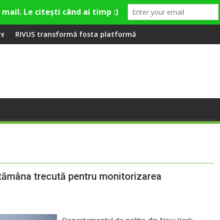
mieră la Fashion Village
rmă fosta platformă Carbochim într-un nou centru cultural și 
Când luna devine o în
ptămâna trecută pentru monitorizarea