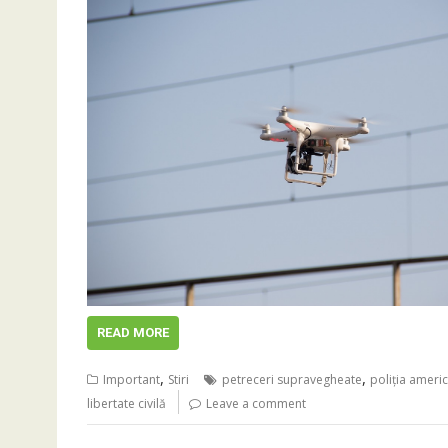
READ MORE
,
,
Important
Stiri
petreceri supravegheate
poliția ameri
libertate civilă
Leave a comment