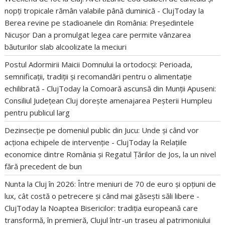
nopți tropicale rămân valabile până duminică - ClujToday
la
Berea revine pe stadioanele din România: Președintele
Nicușor Dan a promulgat legea care permite vânzarea
băuturilor slab alcoolizate la meciuri
Postul Adormirii Maicii Domnului la ortodocși: Perioada,
semnificații, tradiții și recomandări pentru o alimentație
echilibrată - ClujToday
la
Comoară ascunsă din Munții Apuseni:
Consiliul Județean Cluj dorește amenajarea Peșterii Humpleu
pentru publicul larg
Dezinsecție pe domeniul public din Jucu: Unde și când vor
acționa echipele de intervenție - ClujToday
la
Relațiile
economice dintre România și Regatul Țărilor de Jos, la un nivel
fără precedent de bun
Nunta la Cluj în 2026: Între meniuri de 70 de euro și opțiuni de
lux, cât costă o petrecere și când mai găsești săli libere -
ClujToday
la
Noaptea Bisericilor: tradiția europeană care
transformă, în premieră, Clujul într-un traseu al patrimoniului