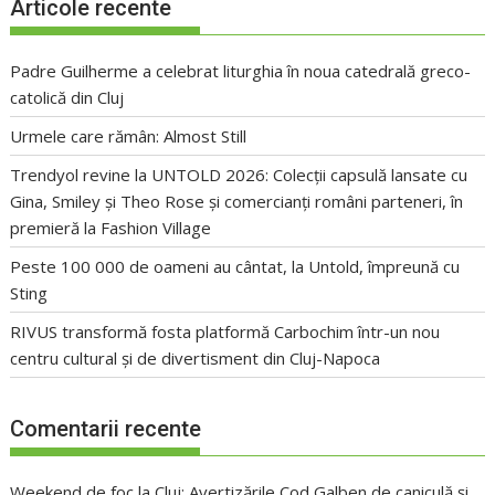
Articole recente
Padre Guilherme a celebrat liturghia în noua catedrală greco-
catolică din Cluj
Urmele care rămân: Almost Still
Trendyol revine la UNTOLD 2026: Colecții capsulă lansate cu
Gina, Smiley și Theo Rose și comercianți români parteneri, în
premieră la Fashion Village
Peste 100 000 de oameni au cântat, la Untold, împreună cu
Sting
RIVUS transformă fosta platformă Carbochim într-un nou
centru cultural și de divertisment din Cluj-Napoca
Comentarii recente
Weekend de foc la Cluj: Avertizările Cod Galben de caniculă și