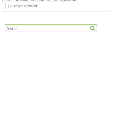
Stiri
ANM
meteo
pognoza
vreme
weekend
Leave a comment