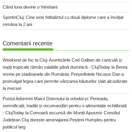
Când luna devine o întrebare
SportinCluj: Cine este fotbalistul cu două diplome care a învățat
româna la 2 ani
Comentarii recente
Weekend de foc la Cluj: Avertizările Cod Galben de caniculă și
nopți tropicale rămân valabile până duminică - ClujToday
la
Berea
revine pe stadioanele din România: Președintele Nicușor Dan a
promulgat legea care permite vânzarea băuturilor slab alcoolizate
la meciuri
Postul Adormirii Maicii Domnului la ortodocși: Perioada,
semnificații, tradiții și recomandări pentru o alimentație echilibrată
- ClujToday
la
Comoară ascunsă din Munții Apuseni: Consiliul
Județean Cluj dorește amenajarea Peșterii Humpleu pentru
publicul larg