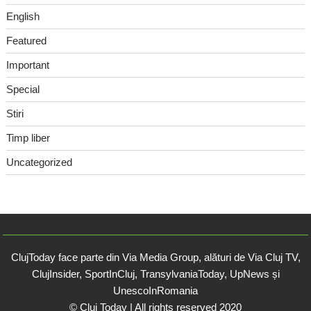
English
Featured
Important
Special
Stiri
Timp liber
Uncategorized
ClujToday face parte din Via Media Group, alături de Via Cluj TV,
ClujInsider, SportInCluj, TransylvaniaToday, UpNews și
UnescoInRomania
© Cluj Today | All rights reserved 2020