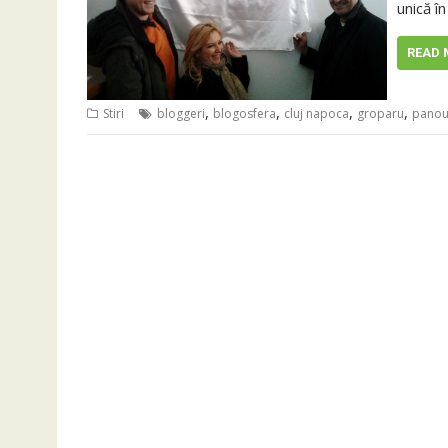
unică în
READ 
,
,
,
,
Stiri
bloggeri
blogosfera
cluj napoca
groparu
pano