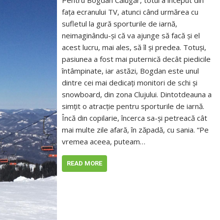
Pentru Bogdan Călugăr, totul a început din
fața ecranului TV, atunci când urmărea cu
sufletul la gură sporturile de iarnă,
neimaginându-și că va ajunge să facă și el
acest lucru, mai ales, să îl și predea. Totuși,
pasiunea a fost mai puternică decât piedicile
întâmpinate, iar astăzi, Bogdan este unul
dintre cei mai dedicați monitori de schi și
snowboard, din zona Clujului. Dintotdeauna a
simțit o atracție pentru sporturile de iarnă.
Încă din copilarie, încerca sa-și petreacă cât
mai multe zile afară, în zăpadă, cu sania. “Pe
vremea aceea, puteam…
READ MORE