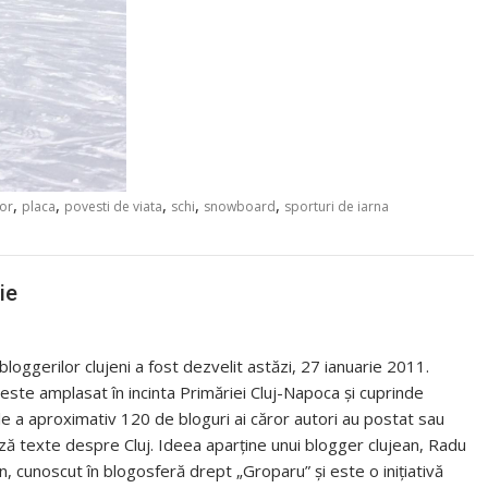
,
,
,
,
,
or
placa
povesti de viata
schi
snowboard
sporturi de iarna
ie
bloggerilor clujeni a fost dezvelit astăzi, 27 ianuarie 2011.
este amplasat în incinta Primăriei Cluj-Napoca și cuprinde
e a aproximativ 120 de bloguri ai căror autori au postat sau
ă texte despre Cluj. Ideea aparține unui blogger clujean, Radu
, cunoscut în blogosferă drept „Groparu” și este o inițiativă