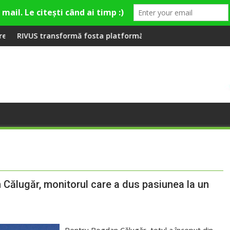
eră la Fashion Village
ă fosta platformă Carbochim într-un nou centru cultural și de 
Când luna devine o între
 Călugăr, monitorul care a dus pasiunea la un