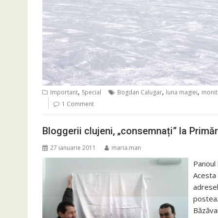
,
,
,
Important
Special
Bogdan Calugar
luna magiei
monit
1 Comment
Bloggerii clujeni, „consemnați” la Primăr
27 ianuarie 2011
maria.man
Panoul 
Acesta 
adresel
posteaz
Băzăvan