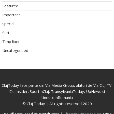
Featured
Important
Special
Stiri
Timp liber
Uncategorized
ClujToday face parte din Via Media Group, alături de Via Cluj TV,
ClujInsider, SportInCluj, TransylvaniaToday, UpNews și
UnescoInRomania
© Cluj Today | All rights reserved 2020
Proudly powered by WordPress
|
Theme: SuperMag by
Acme