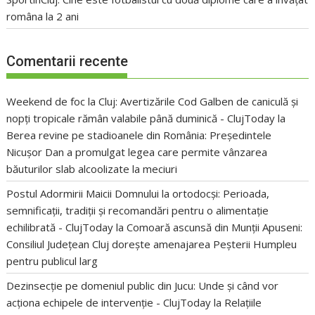
româna la 2 ani
Comentarii recente
Weekend de foc la Cluj: Avertizările Cod Galben de caniculă și
nopți tropicale rămân valabile până duminică - ClujToday
la
Berea revine pe stadioanele din România: Președintele
Nicușor Dan a promulgat legea care permite vânzarea
băuturilor slab alcoolizate la meciuri
Postul Adormirii Maicii Domnului la ortodocși: Perioada,
semnificații, tradiții și recomandări pentru o alimentație
echilibrată - ClujToday
la
Comoară ascunsă din Munții Apuseni:
Consiliul Județean Cluj dorește amenajarea Peșterii Humpleu
pentru publicul larg
Dezinsecție pe domeniul public din Jucu: Unde și când vor
acționa echipele de intervenție - ClujToday
la
Relațiile