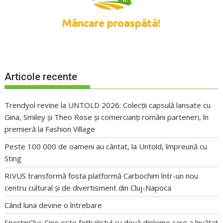
Articole recente
Trendyol revine la UNTOLD 2026: Colecții capsulă lansate cu
Gina, Smiley și Theo Rose și comercianți români parteneri, în
premieră la Fashion Village
Peste 100 000 de oameni au cântat, la Untold, împreună cu
Sting
RIVUS transformă fosta platformă Carbochim într-un nou
centru cultural și de divertisment din Cluj-Napoca
Când luna devine o întrebare
SportinCluj: Cine este fotbalistul cu două diplome care a învățat