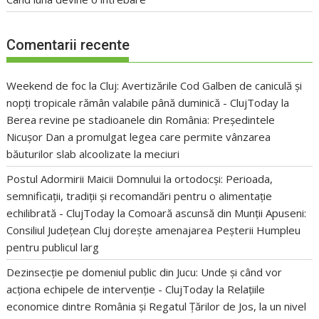
Comentarii recente
Weekend de foc la Cluj: Avertizările Cod Galben de caniculă și
nopți tropicale rămân valabile până duminică - ClujToday
la
Berea revine pe stadioanele din România: Președintele
Nicușor Dan a promulgat legea care permite vânzarea
băuturilor slab alcoolizate la meciuri
Postul Adormirii Maicii Domnului la ortodocși: Perioada,
semnificații, tradiții și recomandări pentru o alimentație
echilibrată - ClujToday
la
Comoară ascunsă din Munții Apuseni:
Consiliul Județean Cluj dorește amenajarea Peșterii Humpleu
pentru publicul larg
Dezinsecție pe domeniul public din Jucu: Unde și când vor
acționa echipele de intervenție - ClujToday
la
Relațiile
economice dintre România și Regatul Țărilor de Jos, la un nivel