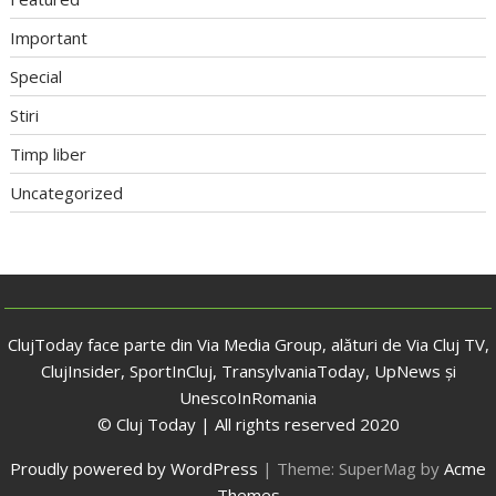
Important
Special
Stiri
Timp liber
Uncategorized
ClujToday face parte din Via Media Group, alături de Via Cluj TV,
ClujInsider, SportInCluj, TransylvaniaToday, UpNews și
UnescoInRomania
© Cluj Today | All rights reserved 2020
Proudly powered by WordPress
|
Theme: SuperMag by
Acme
Themes