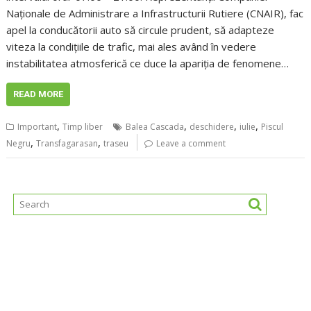
Naţionale de Administrare a Infrastructurii Rutiere (CNAIR), fac
apel la conducătorii auto să circule prudent, să adapteze
viteza la condițiile de trafic, mai ales având în vedere
instabilitatea atmosferică ce duce la apariția de fenomene…
READ MORE
,
,
,
,
Important
Timp liber
Balea Cascada
deschidere
iulie
Piscul
,
,
Negru
Transfagarasan
traseu
Leave a comment