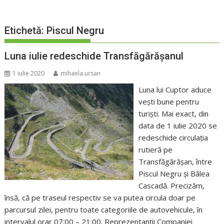
Etichetă:
Piscul Negru
Luna iulie redeschide Transfăgărășanul
1 iulie 2020
mihaela.ursan
Luna lui Cuptor aduce
vești bune pentru
turiști. Mai exact, din
data de 1 iulie 2020 se
redeschide circulația
rutieră pe
Transfăgărășan, între
Piscul Negru și Bâlea
Cascadă. Precizăm,
însă, că pe traseul respectiv se va putea circula doar pe
parcursul zilei, pentru toate categoriile de autovehicule, în
intervalul orar 07:00 – 21:00. Reprezentanții Companiei