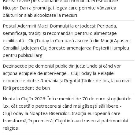
Berea revine pe stadioanele din România: Președintele
Nicușor Dan a promulgat legea care permite vânzarea
băuturilor slab alcoolizate la meciuri
Postul Adormirii Maicii Domnului la ortodocși: Perioada,
semnificații, tradiții și recomandări pentru o alimentație
echilibrată - ClujToday
la
Comoară ascunsă din Munții Apuseni:
Consiliul Județean Cluj dorește amenajarea Peșterii Humpleu
pentru publicul larg
Dezinsecție pe domeniul public din Jucu: Unde și când vor
acționa echipele de intervenție - ClujToday
la
Relațiile
economice dintre România și Regatul Țărilor de Jos, la un nivel
fără precedent de bun
Nunta la Cluj în 2026: Între meniuri de 70 de euro și opțiuni de
lux, cât costă o petrecere și când mai găsești săli libere -
ClujToday
la
Noaptea Bisericilor: tradiția europeană care
transformă, în premieră, Clujul într-un traseu al patrimoniului
religios