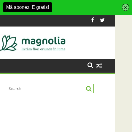
ion Village
tformă Carbochim într-un nou centru cultural și de divertisme
Când luna devine o întrebare