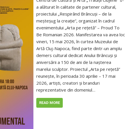
Centrul de Cultură și Artă „Tradiții Clujene” s-
a alăturat în calitate de partener cultural,
proiectului „Respirând Brâncuși – de la
meșteșug la creație”, organizat în cadrul
evenimentului „Arta pe rețetă” – Proud To
Be Romanian 2026. Manifestarea va avea loc
vineri, 15 mai 2026, în curtea Muzeului de
Artă Cluj-Napoca, fiind parte dintr-un amplu
demers cultural dedicat Anului Brâncuși și
aniversării a 150 de ani de la nașterea
marelui sculptor. Proiectul „Arta pe rețetă”
reunește, în perioada 30 aprilie – 17 mai
2026, artiști, creatori și branduri
reprezentative din domeniul…
READ MORE