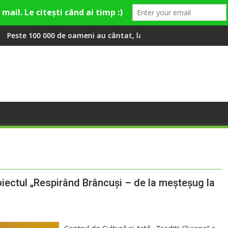
i Theo Rose și comercianți români parteneri, în premieră la Fash
ameni au cântat, la Untold, împreună cu Sting
RIVUS transformă fosta pla
proiectul „Respirând Brâncuși – de la meșteșug la