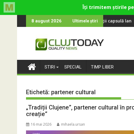
Skip
evine la UNTOLD 2026: Colecții capsulă lansate cu Gina, Smiley ș
Peste 100 000 de o
8 august 2026
Ultimele știri
to
content
STIRI
SPECIAL
TIMP LIBER
Etichetă:
partener cultural
„Tradiții Clujene”, partener cultural în 
creație”
16 mai 2026
mihaela.ursan