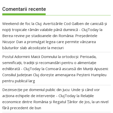
Comentarii recente
Weekend de foc la Cluj: Avertizările Cod Galben de caniculă și
nopți tropicale rămân valabile până duminică - ClujToday
la
Berea revine pe stadioanele din România: Președintele
Nicușor Dan a promulgat legea care permite vânzarea
băuturilor slab alcoolizate la meciuri
Postul Adormirii Maicii Domnului la ortodocși: Perioada,
semnificații, tradiții și recomandări pentru o alimentație
echilibrată - ClujToday
la
Comoară ascunsă din Munții Apuseni:
Consiliul Județean Cluj dorește amenajarea Peșterii Humpleu
pentru publicul larg
Dezinsecție pe domeniul public din Jucu: Unde și când vor
acționa echipele de intervenție - ClujToday
la
Relațiile
economice dintre România și Regatul Țărilor de Jos, la un nivel
fără precedent de bun