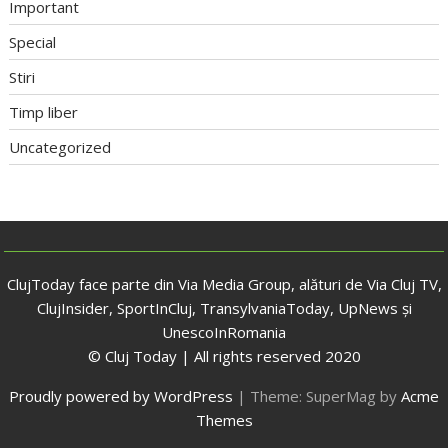
Important
Special
Stiri
Timp liber
Uncategorized
ClujToday face parte din Via Media Group, alături de Via Cluj TV,
ClujInsider, SportInCluj, TransylvaniaToday, UpNews și
UnescoInRomania
© Cluj Today | All rights reserved 2020
Proudly powered by WordPress
|
Theme: SuperMag by
Acme
Themes