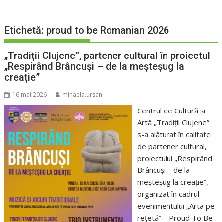
Etichetă:
proud to be Romanian 2026
„Tradiții Clujene”, partener cultural în proiectul
„Respirând Brâncuși – de la meșteșug la
creație”
16 mai 2026
mihaela.ursan
Centrul de Cultură și
Artă „Tradiții Clujene”
s-a alăturat în calitate
de partener cultural,
proiectului „Respirând
Brâncuși – de la
meșteșug la creație”,
organizat în cadrul
evenimentului „Arta pe
rețetă” – Proud To Be