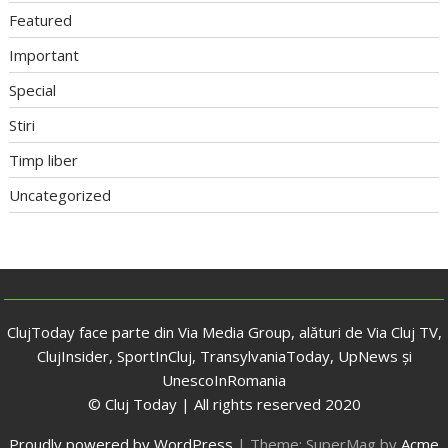
Featured
Important
Special
Stiri
Timp liber
Uncategorized
ClujToday face parte din Via Media Group, alături de Via Cluj TV,
ClujInsider, SportInCluj, TransylvaniaToday, UpNews și
UnescoInRomania
© Cluj Today | All rights reserved 2020
Proudly powered by WordPress
|
Theme: SuperMag by
Acme