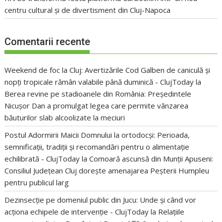
centru cultural și de divertisment din Cluj-Napoca
Comentarii recente
Weekend de foc la Cluj: Avertizările Cod Galben de caniculă și
nopți tropicale rămân valabile până duminică - ClujToday
la
Berea revine pe stadioanele din România: Președintele
Nicușor Dan a promulgat legea care permite vânzarea
băuturilor slab alcoolizate la meciuri
Postul Adormirii Maicii Domnului la ortodocși: Perioada,
semnificații, tradiții și recomandări pentru o alimentație
echilibrată - ClujToday
la
Comoară ascunsă din Munții Apuseni:
Consiliul Județean Cluj dorește amenajarea Peșterii Humpleu
pentru publicul larg
Dezinsecție pe domeniul public din Jucu: Unde și când vor
acționa echipele de intervenție - ClujToday
la
Relațiile