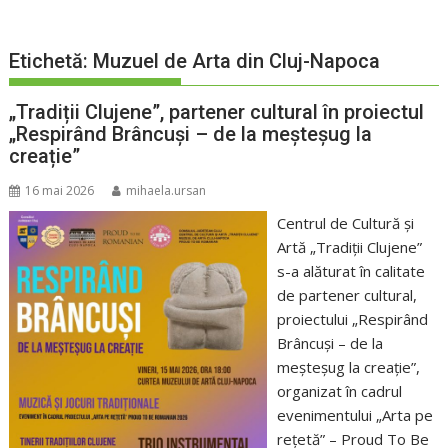
Etichetă:
Muzuel de Arta din Cluj-Napoca
„Tradiții Clujene”, partener cultural în proiectul
„Respirând Brâncuși – de la meșteșug la
creație”
16 mai 2026
mihaela.ursan
Centrul de Cultură și
Artă „Tradiții Clujene”
s-a alăturat în calitate
de partener cultural,
proiectului „Respirând
Brâncuși – de la
meșteșug la creație”,
organizat în cadrul
evenimentului „Arta pe
rețetă” – Proud To Be