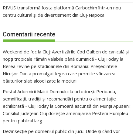
RIVUS transformă fosta platformă Carbochim într-un nou
centru cultural și de divertisment din Cluj-Napoca
Comentarii recente
Weekend de foc la Cluj: Avertizările Cod Galben de caniculă și
nopți tropicale rămân valabile până duminică - ClujToday
la
Berea revine pe stadioanele din România: Președintele
Nicușor Dan a promulgat legea care permite vânzarea
băuturilor slab alcoolizate la meciuri
Postul Adormirii Maicii Domnului la ortodocși: Perioada,
semnificații, tradiții și recomandări pentru o alimentație
echilibrată - ClujToday
la
Comoară ascunsă din Munții Apuseni:
Consiliul Județean Cluj dorește amenajarea Peșterii Humpleu
pentru publicul larg
Dezinsecție pe domeniul public din Jucu: Unde și când vor