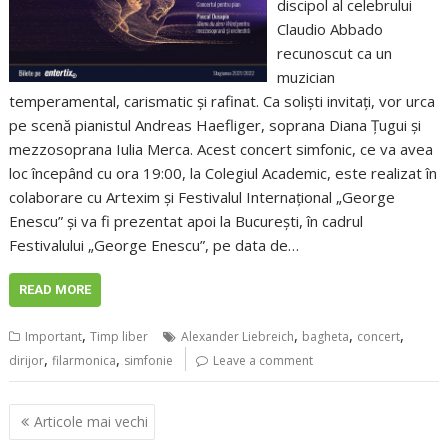
discipol al celebrului
Claudio Abbado
recunoscut ca un
muzician
temperamental, carismatic şi rafinat. Ca solişti invitaţi, vor urca
pe scenă pianistul Andreas Haefliger, soprana Diana Ţugui şi
mezzosoprana Iulia Merca. Acest concert simfonic, ce va avea
loc începând cu ora 19:00, la Colegiul Academic, este realizat în
colaborare cu Artexim şi Festivalul Internaţional „George
Enescu” şi va fi prezentat apoi la Bucureşti, în cadrul
Festivalului „George Enescu”, pe data de…
READ MORE
,
,
,
,
Important
Timp liber
Alexander Liebreich
bagheta
concert
,
,
dirijor
filarmonica
simfonie
Leave a comment
Navigare
Articole mai vechi
în