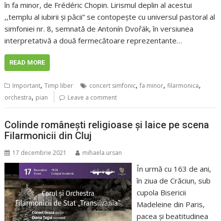
în fa minor, de Frédéric Chopin. Lirismul deplin al acestui
,,templu al iubirii și păcii” se contopește cu universul pastoral al
simfoniei nr. 8, semnată de Antonín Dvořák, în versiunea
interpretativă a două fermecătoare reprezentante…
READ MORE
,
,
,
,
Important
Timp liber
concert simfonic
fa minor
filarmonica
,
orchestra
pian
Leave a comment
Colinde românești religioase și laice pe scena
Filarmonicii din Cluj
17 decembrie 2021
mihaela.ursan
În urmă cu 163 de ani,
în ziua de Crăciun, sub
cupola Bisericii
Madeleine din Paris,
pacea și beatitudinea