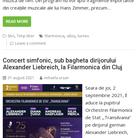
muzică de film. Din program nu vor lipsi fragmente importante
din creațiile muzicale ale lui Hans Zimmer, precum…
READ MORE
,
,
,
Stiri
Timp liber
filarmonica
sibiu
turneu
Leave a comment
Concert simfonic, sub bagheta dirijorului
Alexander Liebreich, la Filarmonica din Cluj
31 august 2021
mihaela.ursan
Seara de joi, 2
septembrie 2021, îl
aduce la pupitrul
Orchestrei Filarmonicii
de Stat ,,Transilvania”
pe dirijorul german
Alexander Liebreich,