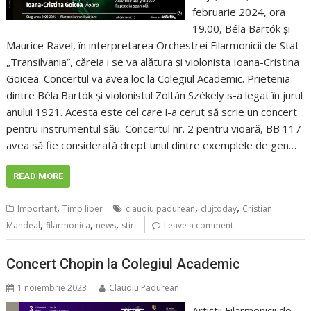
februarie 2024, ora
19.00, Béla Bartók și
Maurice Ravel, în interpretarea Orchestrei Filarmonicii de Stat
„Transilvania”, căreia i se va alătura și violonista Ioana-Cristina
Goicea. Concertul va avea loc la Colegiul Academic. Prietenia
dintre Béla Bartók și violonistul Zoltán Székely s-a legat în jurul
anului 1921. Acesta este cel care i-a cerut să scrie un concert
pentru instrumentul său. Concertul nr. 2 pentru vioară, BB 117
avea să fie considerată drept unul dintre exemplele de gen…
READ MORE
,
,
,
Important
Timp liber
claudiu padurean
clujtoday
Cristian
,
,
,
Mandeal
filarmonica
news
stiri
Leave a comment
Concert Chopin la Colegiul Academic
1 noiembrie 2023
Claudiu Padurean
Artiștii Filarmonicii de