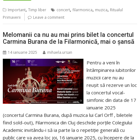
,
,
,
,
Important
Timp liber
concert
filarmonica
muzica
Ritualul
Primaverii
Leave a comment
Melomanii ca nu au mai prins bilet la concertul
Carmina Burana de la Filarmonică, mai o șansă
14 ianuarie 2025
mihaela.ursan
Pentru a veni în
întâmpinarea iubitorilor
muzicii care nu au
reușit să rezerve un loc
la concertul vocal-
simfonic din data de 17
ianuarie 2025
(concertul Carmina Burana, după muzica lui Carl Orff , biletele
fiind sold-out), Filarmonica din Cluj deschide porțile Colegiului
Academic invitându-i să ia parte la o repetiție generală cu
public care va avea loc joi, 16 ianuarie 2025, cu începere de la