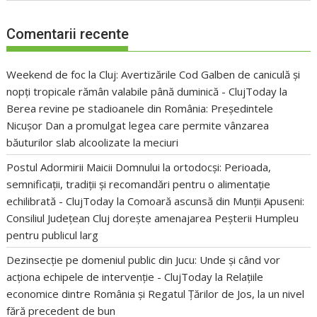
Comentarii recente
Weekend de foc la Cluj: Avertizările Cod Galben de caniculă și
nopți tropicale rămân valabile până duminică - ClujToday
la
Berea revine pe stadioanele din România: Președintele
Nicușor Dan a promulgat legea care permite vânzarea
băuturilor slab alcoolizate la meciuri
Postul Adormirii Maicii Domnului la ortodocși: Perioada,
semnificații, tradiții și recomandări pentru o alimentație
echilibrată - ClujToday
la
Comoară ascunsă din Munții Apuseni:
Consiliul Județean Cluj dorește amenajarea Peșterii Humpleu
pentru publicul larg
Dezinsecție pe domeniul public din Jucu: Unde și când vor
acționa echipele de intervenție - ClujToday
la
Relațiile
economice dintre România și Regatul Țărilor de Jos, la un nivel
fără precedent de bun