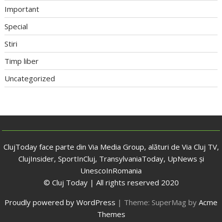
Important
Special
Stiri
Timp liber
Uncategorized
ClujToday face parte din Via Media Group, alături de Via Cluj TV,
ClujInsider, SportInCluj, TransylvaniaToday, UpNews și
UnescoInRomania
© Cluj Today | All rights reserved 2020
Proudly powered by WordPress
|
Theme: SuperMag by
Acme
Themes