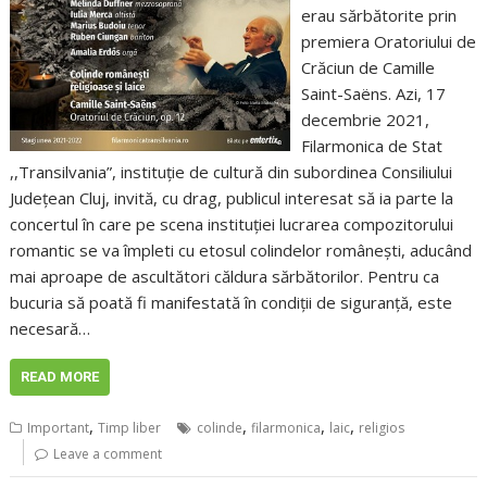
erau sărbătorite prin
premiera Oratoriului de
Crăciun de Camille
Saint-Saëns. Azi, 17
decembrie 2021,
Filarmonica de Stat
,,Transilvania”, instituție de cultură din subordinea Consiliului
Județean Cluj, invită, cu drag, publicul interesat să ia parte la
concertul în care pe scena instituției lucrarea compozitorului
romantic se va împleti cu etosul colindelor românești, aducând
mai aproape de ascultători căldura sărbătorilor. Pentru ca
bucuria să poată fi manifestată în condiții de siguranță, este
necesară…
READ MORE
,
,
,
,
Important
Timp liber
colinde
filarmonica
laic
religios
Leave a comment