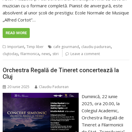
muzician cu o formare completă. Pianist de anvergură, este
absolvent al unor școli de prestigiu: Ecole Normale de Musique
„Alfred Cortot”…
READ MORE
,
,
,
Important
Timp liber
cafe gourmand
claudiu padurean
,
,
,
clujtoday
filarmonica
news
stiri
Leave a comment
Orchestra Regală de Tineret concertează la
Cluj
20 iunie 2025
Claudiu Padurean
Duminică, 22 iunie
2025, ora 20.00, la
Colegiul Academic,
Orchestra Regală de
Tineret a Filarmonicii
de Stat „Transilvania”