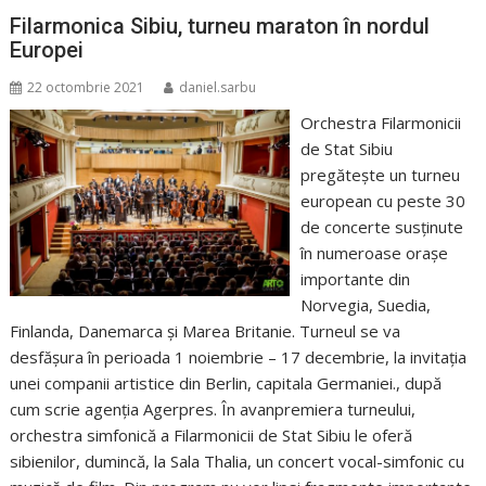
Filarmonica Sibiu, turneu maraton în nordul
Europei
22 octombrie 2021
daniel.sarbu
Orchestra Filarmonicii
de Stat Sibiu
pregăteşte un turneu
european cu peste 30
de concerte susţinute
în numeroase oraşe
importante din
Norvegia, Suedia,
Finlanda, Danemarca şi Marea Britanie. Turneul se va
desfăşura în perioada 1 noiembrie – 17 decembrie, la invitaţia
unei companii artistice din Berlin, capitala Germaniei., după
cum scrie agenția Agerpres. În avanpremiera turneului,
orchestra simfonică a Filarmonicii de Stat Sibiu le oferă
sibienilor, dumincă, la Sala Thalia, un concert vocal-simfonic cu