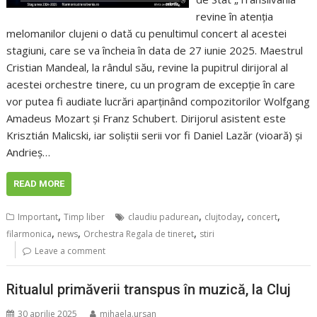
revine în atenția
melomanilor clujeni o dată cu penultimul concert al acestei
stagiuni, care se va încheia în data de 27 iunie 2025. Maestrul
Cristian Mandeal, la rândul său, revine la pupitrul dirijoral al
acestei orchestre tinere, cu un program de excepție în care
vor putea fi audiate lucrări aparținând compozitorilor Wolfgang
Amadeus Mozart și Franz Schubert. Dirijorul asistent este
Krisztián Malicski, iar soliștii serii vor fi Daniel Lazăr (vioară) și
Andrieș…
READ MORE
,
,
,
,
Important
Timp liber
claudiu padurean
clujtoday
concert
,
,
,
filarmonica
news
Orchestra Regala de tineret
stiri
Leave a comment
Ritualul primăverii transpus în muzică, la Cluj
30 aprilie 2025
mihaela.ursan