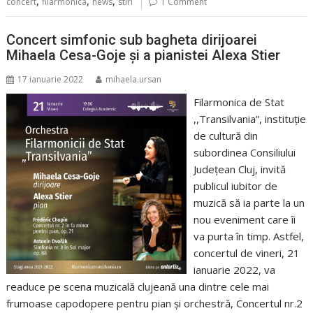
,
,
,
concert
filarmonica
news
stiri
1 Comment
Concert simfonic sub bagheta dirijoarei
Mihaela Cesa-Goje și a pianistei Alexa Stier
17 ianuarie 2022
mihaela.ursan
Filarmonica de Stat
,,Transilvania”, instituție
de cultură din
subordinea Consiliului
Județean Cluj, invită
publicul iubitor de
muzică să ia parte la un
nou eveniment care îi
va purta în timp. Astfel,
concertul de vineri, 21
ianuarie 2022, va
readuce pe scena muzicală clujeană una dintre cele mai
frumoase capodopere pentru pian și orchestră, Concertul nr.2