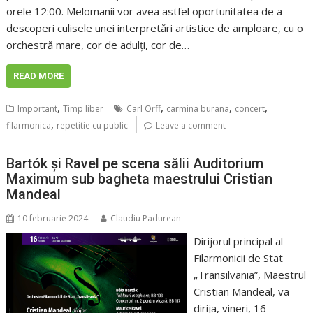
orele 12:00. Melomanii vor avea astfel oportunitatea de a
descoperi culisele unei interpretări artistice de amploare, cu o
orchestră mare, cor de adulți, cor de…
READ MORE
,
,
,
,
Important
Timp liber
Carl Orff
carmina burana
concert
,
filarmonica
repetitie cu public
Leave a comment
Bartók și Ravel pe scena sălii Auditorium
Maximum sub bagheta maestrului Cristian
Mandeal
10 februarie 2024
Claudiu Padurean
Dirijorul principal al
Filarmonicii de Stat
„Transilvania”, Maestrul
Cristian Mandeal, va
dirija, vineri, 16