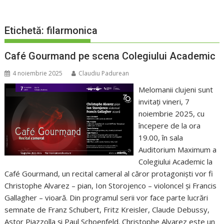
Etichetă:
filarmonica
Café Gourmand pe scena Colegiului Academic
4 noiembrie 2025
Claudiu Padurean
Melomanii clujeni sunt
invitați vineri, 7
noiembrie 2025, cu
începere de la ora
19.00, în sala
Auditorium Maximum a
Colegiului Academic la
Café Gourmand, un recital cameral al căror protagoniști vor fi
Christophe Alvarez – pian, Ion Storojenco – violoncel și Francis
Gallagher – vioară. Din programul serii vor face parte lucrări
semnate de Franz Schubert, Fritz Kreisler, Claude Debussy,
Astor Piazzolla și Paul Schoenfeld. Christophe Alvarez este un