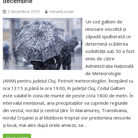
decembrie
2 decembrie 2019
mihaela.ursan
Un cod galben de
ninsoare viscolită și
zăpadă spulberată ce
determină scăderea
vizibilităţii sub 50 a fost
emis de către
Administrația Națională
de Meteorologie
(ANM) pentru județul Cluj. Potrivit meteorologilor, începând cu
ora 13:15 și până la ora 19:00, în județul Cluj, Codul Galben
este valabil în zona de munte de peste cota 1800 de metri. În
intervalul menționat, aria precipitațiilor va cuprinde regiunile
din vestul, nordul și centrul țării. În Maramureș, Transilvania,
nordul Crișanei și al Moldovei treptat vor predomina ninsorile
și local, mai ales după orele amiezii, se…