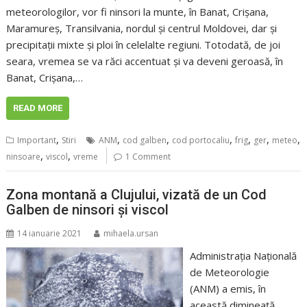
meteorologilor, vor fi ninsori la munte, în Banat, Crişana,
Maramureş, Transilvania, nordul şi centrul Moldovei, dar şi
precipitaţii mixte şi ploi în celelalte regiuni. Totodată, de joi
seara, vremea se va răci accentuat şi va deveni geroasă, în
Banat, Crişana,…
READ MORE
,
,
,
,
,
,
,
Important
Stiri
ANM
cod galben
cod portocaliu
frig
ger
meteo
,
,
ninsoare
viscol
vreme
1 Comment
Zona montană a Clujului, vizată de un Cod
Galben de ninsori și viscol
14 ianuarie 2021
mihaela.ursan
Administrația Națională
de Meteorologie
(ANM) a emis, în
această dimineață,