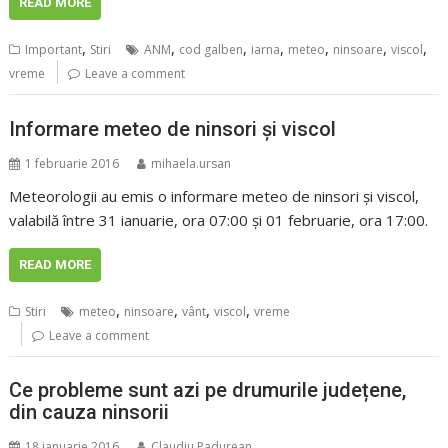
READ MORE
,
,
,
,
,
,
,
Important
Stiri
ANM
cod galben
iarna
meteo
ninsoare
viscol
vreme
Leave a comment
Informare meteo de ninsori şi viscol
1 februarie 2016
mihaela.ursan
Meteorologii au emis o informare meteo de ninsori şi viscol,
valabilă între 31 ianuarie, ora 07:00 şi 01 februarie, ora 17:00.
READ MORE
,
,
,
,
Stiri
meteo
ninsoare
vânt
viscol
vreme
Leave a comment
Ce probleme sunt azi pe drumurile județene,
din cauza ninsorii
18 ianuarie 2016
Claudiu Padurean