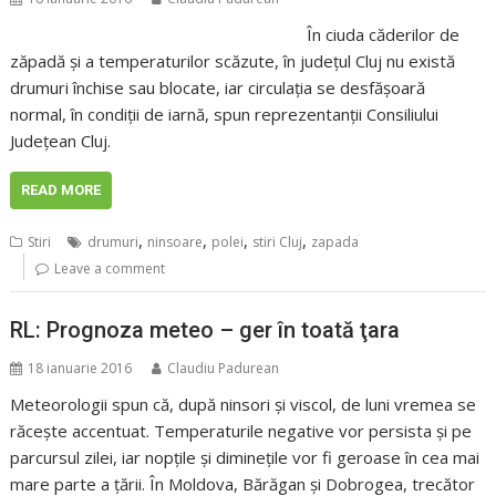
În ciuda căderilor de
zăpadă și a temperaturilor scăzute, în județul Cluj nu există
drumuri închise sau blocate, iar circulaţia se desfăşoară
normal, în condiţii de iarnă, spun reprezentanții Consiliului
Județean Cluj.
READ MORE
,
,
,
,
Stiri
drumuri
ninsoare
polei
stiri Cluj
zapada
Leave a comment
RL: Prognoza meteo – ger în toată ţara
18 ianuarie 2016
Claudiu Padurean
Meteorologii spun că, după ninsori şi viscol, de luni vremea se
răceşte accentuat. Temperaturile negative vor persista şi pe
parcursul zilei, iar nopţile şi dimineţile vor fi geroase în cea mai
mare parte a ţării. În Moldova, Bărăgan şi Dobrogea, trecător