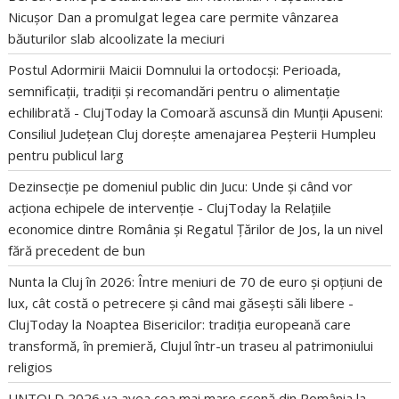
Nicușor Dan a promulgat legea care permite vânzarea
băuturilor slab alcoolizate la meciuri
Postul Adormirii Maicii Domnului la ortodocși: Perioada,
semnificații, tradiții și recomandări pentru o alimentație
echilibrată - ClujToday
la
Comoară ascunsă din Munții Apuseni:
Consiliul Județean Cluj dorește amenajarea Peșterii Humpleu
pentru publicul larg
Dezinsecție pe domeniul public din Jucu: Unde și când vor
acționa echipele de intervenție - ClujToday
la
Relațiile
economice dintre România și Regatul Țărilor de Jos, la un nivel
fără precedent de bun
Nunta la Cluj în 2026: Între meniuri de 70 de euro și opțiuni de
lux, cât costă o petrecere și când mai găsești săli libere -
ClujToday
la
Noaptea Bisericilor: tradiția europeană care
transformă, în premieră, Clujul într-un traseu al patrimoniului
religios
UNTOLD 2026 va avea cea mai mare scenă din România
la