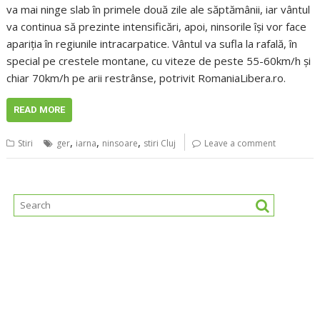
va mai ninge slab în primele două zile ale săptămânii, iar vântul
va continua să prezinte intensificări, apoi, ninsorile îşi vor face
apariţia în regiunile intracarpatice. Vântul va sufla la rafală, în
special pe crestele montane, cu viteze de peste 55-60km/h şi
chiar 70km/h pe arii restrânse, potrivit RomaniaLibera.ro.
READ MORE
,
,
,
Stiri
ger
iarna
ninsoare
stiri Cluj
Leave a comment