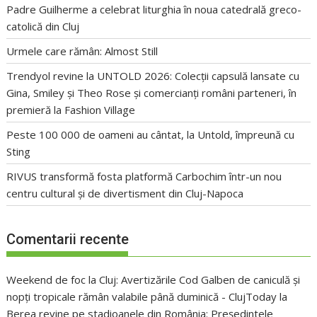
Padre Guilherme a celebrat liturghia în noua catedrală greco-
catolică din Cluj
Urmele care rămân: Almost Still
Trendyol revine la UNTOLD 2026: Colecții capsulă lansate cu
Gina, Smiley și Theo Rose și comercianți români parteneri, în
premieră la Fashion Village
Peste 100 000 de oameni au cântat, la Untold, împreună cu
Sting
RIVUS transformă fosta platformă Carbochim într-un nou
centru cultural și de divertisment din Cluj-Napoca
Comentarii recente
Weekend de foc la Cluj: Avertizările Cod Galben de caniculă și
nopți tropicale rămân valabile până duminică - ClujToday
la
Berea revine pe stadioanele din România: Președintele