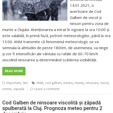
14.01.2021, o
avertizare de Cod
Galben de viscol și
ninsori pentru zona de
munte a Clujului. Atenționarea a intrat în vigoare la ora 10:00 și
este valabilă, în primă fază, potrivit meteorologilor, până la ora
13:00. ANM transmite că fenomenul meteorologic se va
semnala la altitudini de peste 1800m, de asemenea, va ninge
și vor fi intensificări ale vântului cu rafale de 60-70 km/h
viscolind ninsoarea și determinând scăderea vizibilității.
READ MORE
,
,
,
,
,
,
,
Important
Stiri
ANM
cod galben
meteo
munte
ninsoare
viscol
,
vreme
zapada
Leave a comment
Cod Galben de ninsoare viscolită și zăpadă
spulberată la Cluj. Prognoza meteo pentru 2