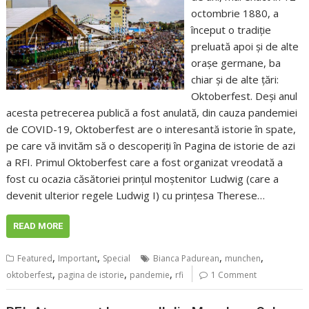
octombrie 1880, a
început o tradiție
preluată apoi și de alte
orașe germane, ba
chiar și de alte țări:
Oktoberfest. Deși anul
acesta petrecerea publică a fost anulată, din cauza pandemiei
de COVID-19, Oktoberfest are o interesantă istorie în spate,
pe care vă invităm să o descoperiți în Pagina de istorie de azi
a RFI. Primul Oktoberfest care a fost organizat vreodată a
fost cu ocazia căsătoriei prințul moștenitor Ludwig (care a
devenit ulterior regele Ludwig I) cu prințesa Therese…
READ MORE
,
,
,
,
Featured
Important
Special
Bianca Padurean
munchen
,
,
,
oktoberfest
pagina de istorie
pandemie
rfi
1 Comment