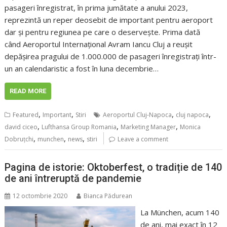
pasageri înregistrat, în prima jumătate a anului 2023,
reprezintă un reper deosebit de important pentru aeroport
dar şi pentru regiunea pe care o deserveşte. Prima dată
când Aeroportul Internaţional Avram Iancu Cluj a reuşit
depăşirea pragului de 1.000.000 de pasageri înregistraţi într-
un an calendaristic a fost în luna decembrie…
READ MORE
,
,
,
,
Featured
Important
Stiri
Aeroportul Cluj-Napoca
cluj napoca
,
,
,
david ciceo
Lufthansa Group Romania
Marketing Manager
Monica
,
,
,
Dobruțchi
munchen
news
stiri
Leave a comment
Pagina de istorie: Oktoberfest, o tradiție de 140
de ani întreruptă de pandemie
12 octombrie 2020
Bianca Pădurean
La München, acum 140
de ani, mai exact în 12