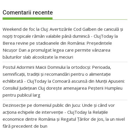
Comentarii recente
Weekend de foc la Cluj: Avertizările Cod Galben de caniculă și
nopți tropicale rămân valabile până duminică - ClujToday
la
Berea revine pe stadioanele din România: Președintele
Nicușor Dan a promulgat legea care permite vânzarea
băuturilor slab alcoolizate la meciuri
Postul Adormirii Maicii Domnului la ortodocși: Perioada,
semnificații, tradiții și recomandări pentru o alimentație
echilibrată - ClujToday
la
Comoară ascunsă din Munții Apuseni:
Consiliul Județean Cluj dorește amenajarea Peșterii Humpleu
pentru publicul larg
Dezinsecție pe domeniul public din Jucu: Unde și când vor
acționa echipele de intervenție - ClujToday
la
Relațiile
economice dintre România și Regatul Țărilor de Jos, la un nivel
fără precedent de bun