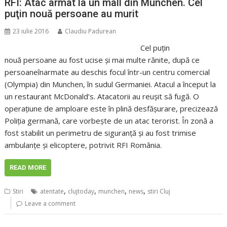
RFI: Atac armat la un mall din Munchen. Cel
puţin nouă persoane au murit
23 iulie 2016
Claudiu Padurean
Cel puţin
nouă persoane au fost ucise şi mai multe rănite, după ce
persoaneînarmate au deschis focul într-un centru comercial
(Olympia) din Munchen, în sudul Germaniei. Atacul a început la
un restaurant McDonald’s. Atacatorii au reuşit să fugă. O
operaţiune de amploare este în plină desfăşurare, precizează
Poliţia germană, care vorbeşte de un atac terorist. În zonă a
fost stabilit un perimetru de siguranţă şi au fost trimise
ambulanţe şi elicoptere, potrivit RFI România.
READ MORE
,
,
,
,
Stiri
atentate
clujtoday
munchen
news
stiri Cluj
Leave a comment