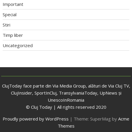
Important
Special
Stiri
Timp liber
Uncategorized
ClujToday face parte din Via Media Group, alături de Via Cluj TV,
ClujInsider, SportInCluj, TransylvaniaToday, UpNews și
UnescoInRomania
© Cluj Today | All rights reserved 2020
Proudly powered by WordPress
|
Theme: SuperMag by
Acme
Themes