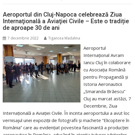
Aeroportul din Cluj-Napoca celebrează Ziua
Internaţională a Aviaţiei Civile – Este o tradiție
de aproape 30 de ani
7 decembrie 2022
Tigancea Madalina
Aeroportul
Internațional Avram
Iancu Cluj în colaborare
cu Asociația Română
pentru Propagandă și
Istoria Aeronauticii
„Smaranda Brăescu”
Cluj au marcat astăzi, 7
Decembrie, Ziua
Internațională a Aviației Civile. În incinta aeroportului a avut loc
vernisajul unei expoziții de fotografii şi machete “Elicoptere în
România” care au evidențiat povestea fascinantă a producţiei
aeronautice în România, aducând în atenția tuturor iubitorilor