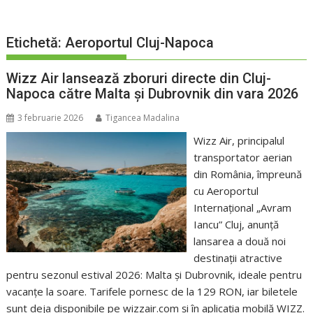
Etichetă:
Aeroportul Cluj-Napoca
Wizz Air lansează zboruri directe din Cluj-
Napoca către Malta și Dubrovnik din vara 2026
3 februarie 2026
Tigancea Madalina
Wizz Air, principalul
transportator aerian
din România, împreună
cu Aeroportul
Internațional „Avram
Iancu” Cluj, anunță
lansarea a două noi
destinații atractive
pentru sezonul estival 2026: Malta și Dubrovnik, ideale pentru
vacanțe la soare. Tarifele pornesc de la 129 RON, iar biletele
sunt deja disponibile pe wizzair.com și în aplicația mobilă WIZZ.