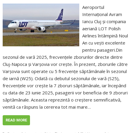
Aeroportul
Internațional Avram
Iancu Cluj și compania
aeriană LOT Polish
Airlines întâmpină Noul
An cu vești excelente
pentru pasageri.Din
sezonul de vară 2025, frecvențele zborurilor directe dintre
Cluj-Napoca și Varșovia vor crește. În prezent, zborurile către
Varșovia sunt operate cu 5 frecvențe săptămânale în sezonul
de iarnă (W25). Odată cu debutul sezonului de vară (S25),
frecvențele vor crește la 7 zboruri săptămânale, iar începând
cu data de 23 iunie 2025, pasagerii vor beneficia de 9 zboruri
săptămânale. Aceasta reprezintă o creștere semnificativă,
venită ca răspuns la cererea tot mai mare…
READ MORE