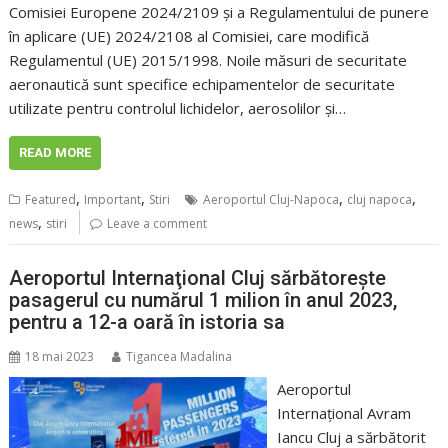
Comisiei Europene 2024/2109 și a Regulamentului de punere
în aplicare (UE) 2024/2108 al Comisiei, care modifică
Regulamentul (UE) 2015/1998. Noile măsuri de securitate
aeronautică sunt specifice echipamentelor de securitate
utilizate pentru controlul lichidelor, aerosolilor și…
READ MORE
,
,
,
,
Featured
Important
Stiri
Aeroportul Cluj-Napoca
cluj napoca
,
news
stiri
Leave a comment
Aeroportul Internaţional Cluj sărbătorește
pasagerul cu numărul 1 milion în anul 2023,
pentru a 12-a oară în istoria sa
18 mai 2023
Tigancea Madalina
Aeroportul
Internațional Avram
Iancu Cluj a sărbătorit