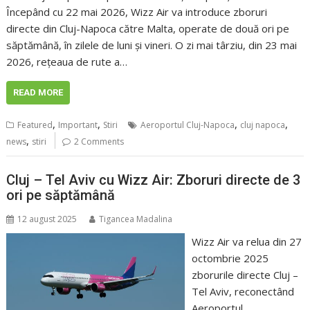
Începând cu 22 mai 2026, Wizz Air va introduce zboruri
directe din Cluj-Napoca către Malta, operate de două ori pe
săptămână, în zilele de luni și vineri. O zi mai târziu, din 23 mai
2026, rețeaua de rute a…
READ MORE
,
,
,
,
Featured
Important
Stiri
Aeroportul Cluj-Napoca
cluj napoca
,
news
stiri
2 Comments
Cluj – Tel Aviv cu Wizz Air: Zboruri directe de 3
ori pe săptămână
12 august 2025
Tigancea Madalina
Wizz Air va relua din 27
octombrie 2025
zborurile directe Cluj –
Tel Aviv, reconectând
Aeroportul