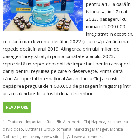
pentru a 12-a oară în
istoria sa, în 17 mai
2023, pasagerul cu
numărul 1.000.000
înregistrat în acest an,
cu o lună mai devreme decât în 2022 şi cu o săptămână mai
repede decât în anul 2019. Atingerea primului milion de
pasageri înregistrat, în prima jumătate a anului 2023,
reprezintă un reper deosebit de important pentru aeroport
dar şi pentru regiunea pe care o deserveşte. Prima dată
când Aeroportul Internaţional Avram Iancu Cluj a reuşit
depăşirea pragului de 1.000.000 de pasageri înregistraţi într-
un an calendaristic a fost în luna decembrie…
READ MORE
,
,
,
,
Featured
Important
Stiri
Aeroportul Cluj-Napoca
cluj napoca
,
,
,
david ciceo
Lufthansa Group Romania
Marketing Manager
Monica
,
,
,
Dobruțchi
munchen
news
stiri
Leave a comment