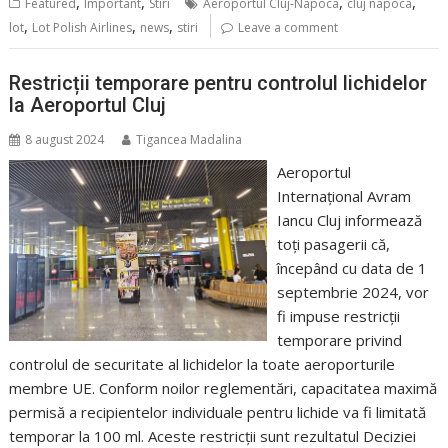
,
,
,
,
Featured
Important
Stiri
Aeroportul Cluj-Napoca
cluj napoca
,
,
,
lot
Lot Polish Airlines
news
stiri
Leave a comment
Restricții temporare pentru controlul lichidelor
la Aeroportul Cluj
8 august 2024
Tigancea Madalina
Aeroportul
Internațional Avram
Iancu Cluj informează
toți pasagerii că,
începând cu data de 1
septembrie 2024, vor
fi impuse restricții
temporare privind
controlul de securitate al lichidelor la toate aeroporturile
membre UE. Conform noilor reglementări, capacitatea maximă
permisă a recipientelor individuale pentru lichide va fi limitată
temporar la 100 ml. Aceste restricții sunt rezultatul Deciziei