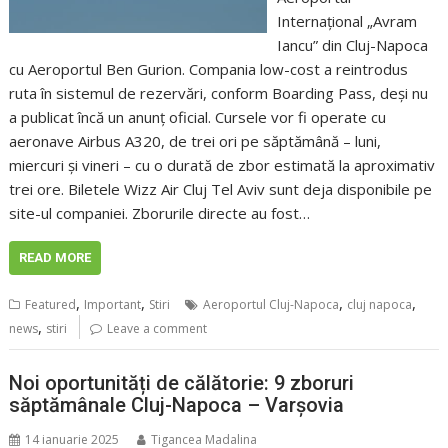
Internațional „Avram
Iancu” din Cluj-Napoca
cu Aeroportul Ben Gurion. Compania low-cost a reintrodus
ruta în sistemul de rezervări, conform Boarding Pass, deși nu
a publicat încă un anunț oficial. Cursele vor fi operate cu
aeronave Airbus A320, de trei ori pe săptămână – luni,
miercuri și vineri – cu o durată de zbor estimată la aproximativ
trei ore. Biletele Wizz Air Cluj Tel Aviv sunt deja disponibile pe
site-ul companiei. Zborurile directe au fost…
READ MORE
,
,
,
,
Featured
Important
Stiri
Aeroportul Cluj-Napoca
cluj napoca
,
news
stiri
Leave a comment
Noi oportunități de călătorie: 9 zboruri
săptămânale Cluj-Napoca – Varșovia
14 ianuarie 2025
Tigancea Madalina