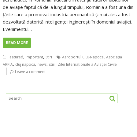
de aviație faptul că de-a lungul timpului, România a fost una din
țările care a promovat industria aeronautică și mai ales a fost
dezvoltată datorită inteligenței inginerești în domeniul aviației.
Evenimentul…
READ MORE
,
,
,
Featured
Important
Stiri
Aeroportul Cluj-Napoca
Asociaţia
,
,
,
,
ARPIA
cluj napoca
news
stiri
Zilei Internaționale a Aviației Civile
Leave a comment