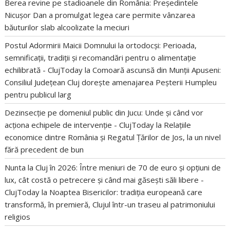
Berea revine pe stadioanele din România: Președintele
Nicușor Dan a promulgat legea care permite vânzarea
băuturilor slab alcoolizate la meciuri
Postul Adormirii Maicii Domnului la ortodocși: Perioada,
semnificații, tradiții și recomandări pentru o alimentație
echilibrată - ClujToday
la
Comoară ascunsă din Munții Apuseni:
Consiliul Județean Cluj dorește amenajarea Peșterii Humpleu
pentru publicul larg
Dezinsecție pe domeniul public din Jucu: Unde și când vor
acționa echipele de intervenție - ClujToday
la
Relațiile
economice dintre România și Regatul Țărilor de Jos, la un nivel
fără precedent de bun
Nunta la Cluj în 2026: Între meniuri de 70 de euro și opțiuni de
lux, cât costă o petrecere și când mai găsești săli libere -
ClujToday
la
Noaptea Bisericilor: tradiția europeană care
transformă, în premieră, Clujul într-un traseu al patrimoniului
religios