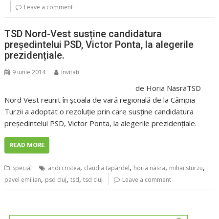
Leave a comment
TSD Nord-Vest susține candidatura
președintelui PSD, Victor Ponta, la alegerile
prezidențiale.
9 iunie 2014
invitati
de Horia NasraTSD
Nord Vest reunit în școala de vară regională de la Câmpia
Turzii a adoptat o rezoluție prin care susține candidatura
președintelui PSD, Victor Ponta, la alegerile prezidențiale.
READ MORE
,
,
,
,
Special
andi cristea
claudia tapardel
horia nasra
mihai sturzu
,
,
,
pavel emilian
psd cluj
tsd
tsd cluj
Leave a comment