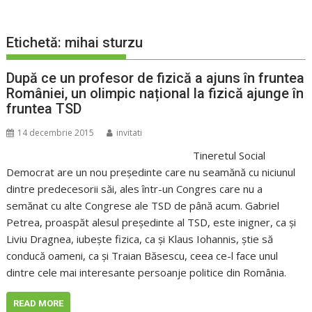
Etichetă:
mihai sturzu
După ce un profesor de fizică a ajuns în fruntea
României, un olimpic național la fizică ajunge în
fruntea TSD
14 decembrie 2015
invitati
Tineretul Social
Democrat are un nou președinte care nu seamănă cu niciunul
dintre predecesorii săi, ales într-un Congres care nu a
semănat cu alte Congrese ale TSD de până acum. Gabriel
Petrea, proaspăt alesul președinte al TSD, este inigner, ca și
Liviu Dragnea, iubește fizica, ca și Klaus Iohannis, știe să
conducă oameni, ca și Traian Băsescu, ceea ce-l face unul
dintre cele mai interesante persoanje politice din România.
READ MORE