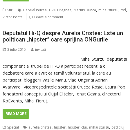
,
,
,
,
,
Stiri
Gabriel Petrea
Liviu Dragnea
Marius Dunca
mihai sturzu
tsd
Victor Ponta
Leave a comment
Deputatul Hi-Q despre Aurelia Cristea: Este un
politican „hipster” care sprijina ONGurile
3 iulie 2015
invitati
Mihai Sturzu, deputat şi
component al trupei de Hi-Q a participat recent la o
dezbatere care a avut ca temă voluntariatul, la care au
participat, bloggerii Vasile Manu, Vlad Ungur şi Adrian
Avarvarei, vicepreşedintele societăţii Crucea Roşie, Laura Pop,
fondatorul conceptului Clujul Elitelor, Ionut Geana, directorul
RoEvents, Mihai Fieruţ.
READ MORE
,
,
,
,
Special
aurelia cristea
hipster
hipsteri cluj
mihai sturzu
psd cluj