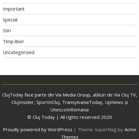
Important
Special
Stiri
Timp liber
Uncategorized
ClujToday face parte din Via Media Group, alături de Via Cluj TV,
ClujInsider, SportInCluj, TransylvaniaToday, UpNews și
UnescoInRomania
© Cluj Today | All rights reserved 2020
Proudly powered by WordPress
|
Theme: SuperMag by
Acme
Themes