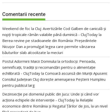
Comentarii recente
Weekend de foc la Cluj: Avertizările Cod Galben de caniculă și
nopți tropicale rămân valabile până duminică - ClujToday
la
Berea revine pe stadioanele din România: Președintele
Nicușor Dan a promulgat legea care permite vânzarea
băuturilor slab alcoolizate la meciuri
Postul Adormirii Maicii Domnului la ortodocși: Perioada,
semnificații, tradiții și recomandări pentru o alimentație
echilibrată - ClujToday
la
Comoară ascunsă din Munții Apuseni:
Consiliul Județean Cluj dorește amenajarea Peșterii Humpleu
pentru publicul larg
Dezinsecție pe domeniul public din Jucu: Unde și când vor
acționa echipele de intervenție - ClujToday
la
Relațiile
economice dintre România și Regatul Țărilor de Jos, la un nivel