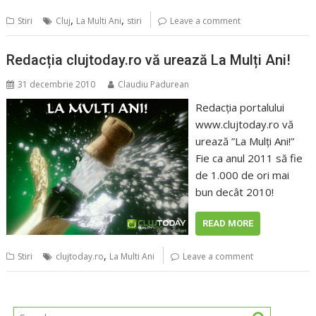
,
,
Stiri
Cluj
La Multi Ani
stiri
Leave a comment
Redacția clujtoday.ro vă urează La Mulți Ani!
31 decembrie 2010
Claudiu Padurean
Redacția portalului
www.clujtoday.ro vă
urează ”La Mulți Ani!”
Fie ca anul 2011 să fie
de 1.000 de ori mai
bun decât 2010!
READ MORE
,
Stiri
clujtoday.ro
La Multi Ani
Leave a comment