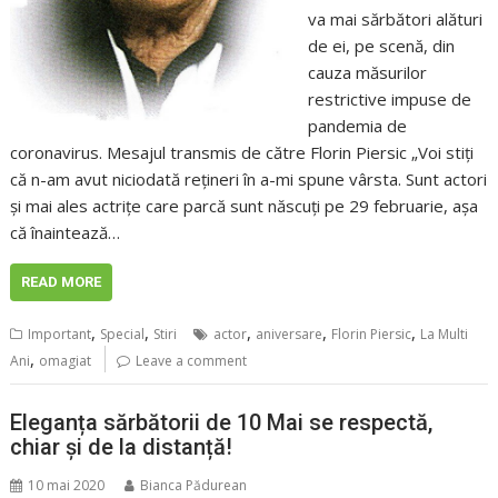
va mai sărbători alături
de ei, pe scenă, din
cauza măsurilor
restrictive impuse de
pandemia de
coronavirus. Mesajul transmis de către Florin Piersic „Voi stiţi
că n-am avut niciodată reţineri în a-mi spune vârsta. Sunt actori
şi mai ales actriţe care parcă sunt născuți pe 29 februarie, aşa
că înaintează…
READ MORE
,
,
,
,
,
Important
Special
Stiri
actor
aniversare
Florin Piersic
La Multi
,
Ani
omagiat
Leave a comment
Eleganța sărbătorii de 10 Mai se respectă,
chiar și de la distanță!
10 mai 2020
Bianca Pădurean