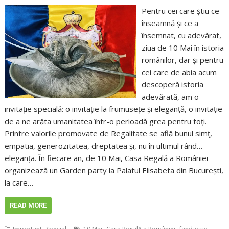
Pentru cei care știu ce
înseamnă și ce a
însemnat, cu adevărat,
ziua de 10 Mai în istoria
românilor, dar și pentru
cei care de abia acum
descoperă istoria
adevărată, am o
invitație specială: o invitație la frumusețe și eleganță, o invitație
de a ne arăta umanitatea într-o perioadă grea pentru toți.
Printre valorile promovate de Regalitate se află bunul simț,
empatia, generozitatea, dreptatea și, nu în ultimul rând…
eleganța. În fiecare an, de 10 Mai, Casa Regală a României
organizează un Garden party la Palatul Elisabeta din București,
la care…
READ MORE
,
,
,
,