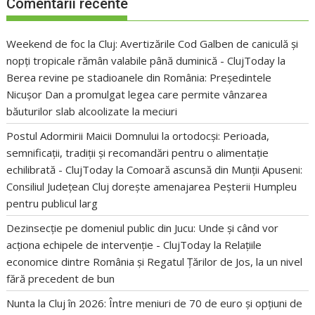
Comentarii recente
Weekend de foc la Cluj: Avertizările Cod Galben de caniculă și
nopți tropicale rămân valabile până duminică - ClujToday
la
Berea revine pe stadioanele din România: Președintele
Nicușor Dan a promulgat legea care permite vânzarea
băuturilor slab alcoolizate la meciuri
Postul Adormirii Maicii Domnului la ortodocși: Perioada,
semnificații, tradiții și recomandări pentru o alimentație
echilibrată - ClujToday
la
Comoară ascunsă din Munții Apuseni:
Consiliul Județean Cluj dorește amenajarea Peșterii Humpleu
pentru publicul larg
Dezinsecție pe domeniul public din Jucu: Unde și când vor
acționa echipele de intervenție - ClujToday
la
Relațiile
economice dintre România și Regatul Țărilor de Jos, la un nivel
fără precedent de bun
Nunta la Cluj în 2026: Între meniuri de 70 de euro și opțiuni de