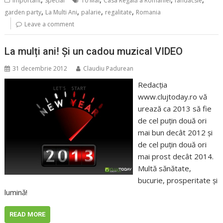
Important
Special
10 Mai
Casa Regală a României
fandacsie
,
,
,
,
garden party
La Multi Ani
palarie
regalitate
Romania
Leave a comment
La mulți ani! Și un cadou muzical VIDEO
31 decembrie 2012
Claudiu Padurean
Redacția
www.clujtoday.ro vă
urează ca 2013 să fie
de cel puțin două ori
mai bun decât 2012 și
de cel puțin două ori
mai prost decât 2014.
Multă sănătate,
bucurie, prosperitate și
lumină!
READ MORE