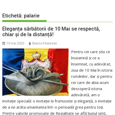
Etichetă:
palarie
Eleganța sărbătorii de 10 Mai se respectă,
chiar și de la distanță!
10 mai 2020
Bianca Pădurean
Pentru cei care știu ce
înseamnă și ce a
însemnat, cu adevărat,
ziua de 10 Mai în istoria
românilor, dar și pentru
cei care de abia acum
descoperă istoria
adevărată, am o
invitație specială: o invitație la frumusețe și eleganță, o invitație
de a ne arăta umanitatea într-o perioadă grea pentru toți.
Printre valorile promovate de Regalitate se află bunul simț,