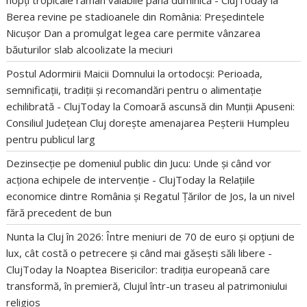
nopți tropicale rămân valabile până duminică - ClujToday
la
Berea revine pe stadioanele din România: Președintele
Nicușor Dan a promulgat legea care permite vânzarea
băuturilor slab alcoolizate la meciuri
Postul Adormirii Maicii Domnului la ortodocși: Perioada,
semnificații, tradiții și recomandări pentru o alimentație
echilibrată - ClujToday
la
Comoară ascunsă din Munții Apuseni:
Consiliul Județean Cluj dorește amenajarea Peșterii Humpleu
pentru publicul larg
Dezinsecție pe domeniul public din Jucu: Unde și când vor
acționa echipele de intervenție - ClujToday
la
Relațiile
economice dintre România și Regatul Țărilor de Jos, la un nivel
fără precedent de bun
Nunta la Cluj în 2026: Între meniuri de 70 de euro și opțiuni de
lux, cât costă o petrecere și când mai găsești săli libere -
ClujToday
la
Noaptea Bisericilor: tradiția europeană care
transformă, în premieră, Clujul într-un traseu al patrimoniului
religios