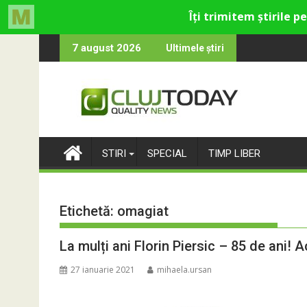
Skip
ultural și de divertisment din Cluj-Napoca
devine o întrebare
SportinCluj: Cine e
7 august 2026
Ultimele știri
to
content
STIRI
SPECIAL
TIMP LIBER
Etichetă:
omagiat
La mulți ani Florin Piersic – 85 de ani! A
27 ianuarie 2021
mihaela.ursan