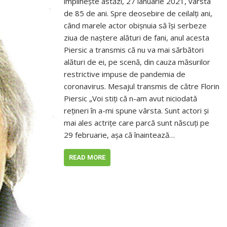
împlinește astăzi, 27 ianuarie 2021, vârsta
de 85 de ani. Spre deosebire de ceilalți ani,
când marele actor obișnuia să își serbeze
ziua de naștere alături de fani, anul acesta
Piersic a transmis că nu va mai sărbători
alături de ei, pe scenă, din cauza măsurilor
restrictive impuse de pandemia de
coronavirus. Mesajul transmis de către Florin
Piersic „Voi stiţi că n-am avut niciodată
reţineri în a-mi spune vârsta. Sunt actori şi
mai ales actriţe care parcă sunt născuți pe
29 februarie, aşa că înaintează…
READ MORE