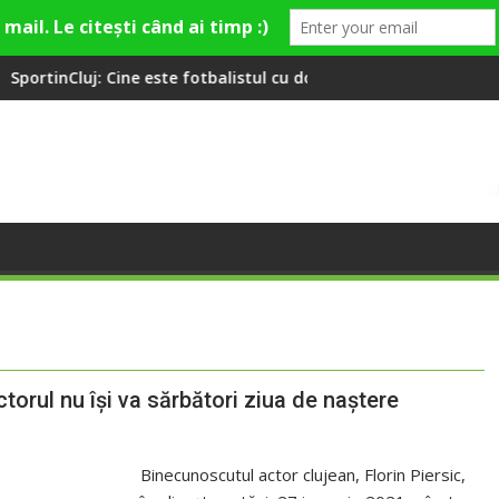
ste fotbalistul cu două diplome care a învățat româna la 2 ani
Compania de Apă Someș, cam
ctorul nu își va sărbători ziua de naștere
Binecunoscutul actor clujean, Florin Piersic,