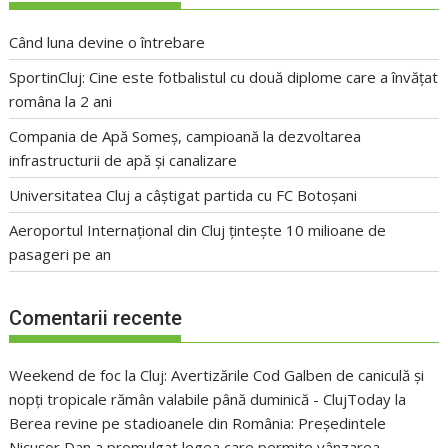
Când luna devine o întrebare
SportinCluj: Cine este fotbalistul cu două diplome care a învățat
româna la 2 ani
Compania de Apă Someș, campioană la dezvoltarea
infrastructurii de apă și canalizare
Universitatea Cluj a câștigat partida cu FC Botoșani
Aeroportul Internațional din Cluj țintește 10 milioane de
pasageri pe an
Comentarii recente
Weekend de foc la Cluj: Avertizările Cod Galben de caniculă și
nopți tropicale rămân valabile până duminică - ClujToday
la
Berea revine pe stadioanele din România: Președintele
Nicușor Dan a promulgat legea care permite vânzarea