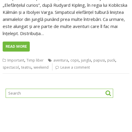
„Elefănțelul curios”, după Rudyard Kipling, în regia lui Koblicska
Kálmán și a Ibolyei Varga. Simpaticul elefănțel tulbură liniștea
animalelor din junglă punând prea multe întrebări. Ca urmare,
este alungat și are parte de multe aventuri care îl fac mai
înțelept. Distribuția…
READ MORE
,
,
,
,
,
,
Important
Timp liber
aventura
copii
jungla
papusi
puck
,
,
spectacol
teatru
weekend
Leave a comment