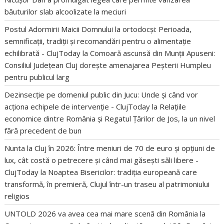
băuturilor slab alcoolizate la meciuri
Postul Adormirii Maicii Domnului la ortodocși: Perioada,
semnificații, tradiții și recomandări pentru o alimentație
echilibrată - ClujToday
la
Comoară ascunsă din Munții Apuseni:
Consiliul Județean Cluj dorește amenajarea Peșterii Humpleu
pentru publicul larg
Dezinsecție pe domeniul public din Jucu: Unde și când vor
acționa echipele de intervenție - ClujToday
la
Relațiile
economice dintre România și Regatul Țărilor de Jos, la un nivel
fără precedent de bun
Nunta la Cluj în 2026: Între meniuri de 70 de euro și opțiuni de
lux, cât costă o petrecere și când mai găsești săli libere -
ClujToday
la
Noaptea Bisericilor: tradiția europeană care
transformă, în premieră, Clujul într-un traseu al patrimoniului
religios
UNTOLD 2026 va avea cea mai mare scenă din România
la