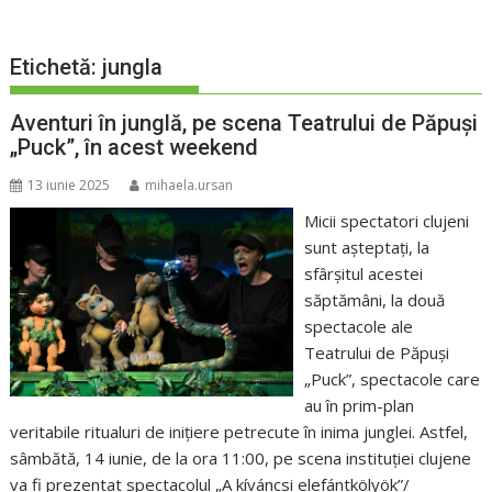
Etichetă:
jungla
Aventuri în junglă, pe scena Teatrului de Păpuși
„Puck”, în acest weekend
13 iunie 2025
mihaela.ursan
Micii spectatori clujeni
sunt așteptați, la
sfârșitul acestei
săptămâni, la două
spectacole ale
Teatrului de Păpuși
„Puck”, spectacole care
au în prim-plan
veritabile ritualuri de inițiere petrecute în inima junglei. Astfel,
sâmbătă, 14 iunie, de la ora 11:00, pe scena instituției clujene
va fi prezentat spectacolul „A kíváncsi elefántkölyök”/