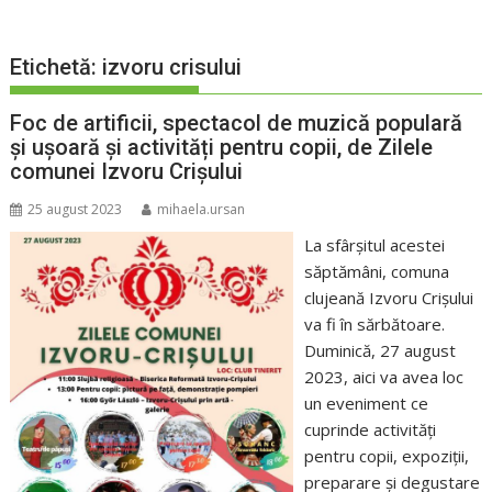
Etichetă:
izvoru crisului
Foc de artificii, spectacol de muzică populară
și ușoară și activități pentru copii, de Zilele
comunei Izvoru Crișului
25 august 2023
mihaela.ursan
La sfârșitul acestei
săptămâni, comuna
clujeană Izvoru Crișului
va fi în sărbătoare.
Duminică, 27 august
2023, aici va avea loc
un eveniment ce
cuprinde activități
pentru copii, expoziții,
preparare și degustare