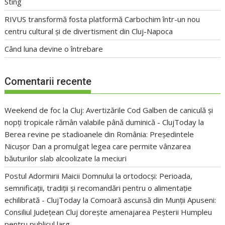
Sting
RIVUS transformă fosta platformă Carbochim într-un nou
centru cultural și de divertisment din Cluj-Napoca
Când luna devine o întrebare
Comentarii recente
Weekend de foc la Cluj: Avertizările Cod Galben de caniculă și
nopți tropicale rămân valabile până duminică - ClujToday
la
Berea revine pe stadioanele din România: Președintele
Nicușor Dan a promulgat legea care permite vânzarea
băuturilor slab alcoolizate la meciuri
Postul Adormirii Maicii Domnului la ortodocși: Perioada,
semnificații, tradiții și recomandări pentru o alimentație
echilibrată - ClujToday
la
Comoară ascunsă din Munții Apuseni:
Consiliul Județean Cluj dorește amenajarea Peșterii Humpleu
pentru publicul larg