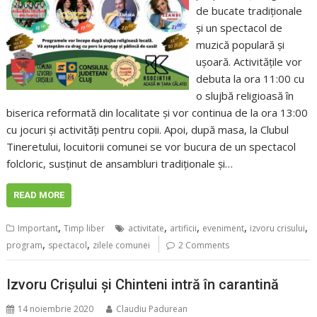
de bucate tradiționale
și un spectacol de
muzică populară și
ușoară. Activitățile vor
debuta la ora 11:00 cu
o slujbă religioasă în
biserica reformată din localitate și vor continua de la ora 13:00
cu jocuri și activități pentru copii. Apoi, după masa, la Clubul
Tineretului, locuitorii comunei se vor bucura de un spectacol
folcloric, susținut de ansambluri tradiționale și…
READ MORE
,
,
,
,
,
Important
Timp liber
activitate
artificii
eveniment
izvoru crisului
,
,
program
spectacol
zilele comunei
2 Comments
Izvoru Crișului și Chinteni intră în carantină
14 noiembrie 2020
Claudiu Padurean