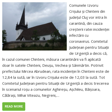
Comunele Izvoru
Crișului și Chinteni din
județul Cluj vor intra în
carantină, din cauza
creșterii ratei incidenței
infectării cu
coronavirus. Comitetul
Județean pentru Situații
de Urgență a decis că,
în cazul comunei Chinteni, măsura carantinării va fi aplicată
doar în satele Chinteni, Deușu, Vechea și Sânmărtin. Potrivit
prefectului Mircea Abrudean, rata incidenței în Chinteni este de
12,84 la sută, iar în Izvoru Crișului este de 12,03 la sută. Tot
Comitetul Județean pentru Situații de Urgență a decis trecerea
în scenariul roșu a comunelor Aghireșu, Așchileu, Băișoara,
Călărași, Mihai Viteazu, Negreni,…
READ MORE