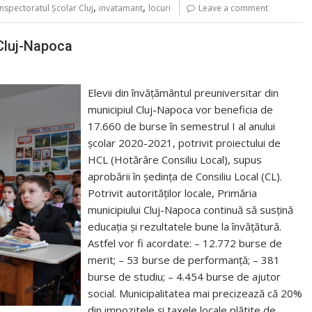
,
,
Inspectoratul Şcolar Cluj
invatamant
locuri
Leave a comment
 Cluj-Napoca
Elevii din învățământul preuniversitar din
municipiul Cluj-Napoca vor beneficia de
17.660 de burse în semestrul I al anului
școlar 2020-2021, potrivit proiectului de
HCL (Hotărâre Consiliu Local), supus
aprobării în ședința de Consiliu Local (CL).
Potrivit autorităților locale, Primăria
municipiului Cluj-Napoca continuă să susțină
educația și rezultatele bune la învățătură.
Astfel vor fi acordate: – 12.772 burse de
merit; – 53 burse de performanță; – 381
burse de studiu; – 4.454 burse de ajutor
social. Municipalitatea mai precizează că 20%
din impozitele și taxele locale plătite de