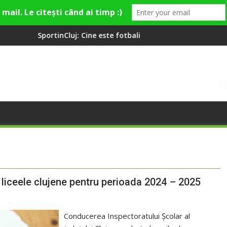
ste fotbalistul cu două diplome care a învățat româna la 2 ani
Compania de Apă Someș, cam
i liceele clujene pentru perioada 2024 – 2025
Conducerea Inspectoratului Școlar al