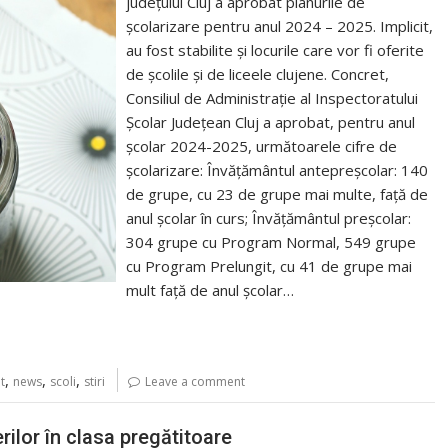
județului Cluj a aprobat planurile de
școlarizare pentru anul 2024 – 2025. Implicit,
au fost stabilite și locurile care vor fi oferite
de școlile și de liceele clujene. Concret,
Consiliul de Administrație al Inspectoratului
Școlar Județean Cluj a aprobat, pentru anul
școlar 2024-2025, următoarele cifre de
școlarizare: Învățământul antepreșcolar: 140
de grupe, cu 23 de grupe mai multe, față de
anul școlar în curs; Învățământul preșcolar:
304 grupe cu Program Normal, 549 grupe
cu Program Prelungit, cu 41 de grupe mai
mult față de anul școlar…
,
,
,
t
news
scoli
stiri
Leave a comment
ilor în clasa pregătitoare