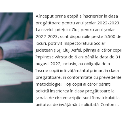
A început prima etapă a înscrierilor în clasa
pregătitoare pentru anul școlar 2022-2023.
La nivelul județului Cluj, pentru anul şcolar
2022-2023, sunt disponibile peste 5.500 de
locuri, potrivit Inspectoratului Şcolar
Judeţean (ISJ) Cluj. Asfel, părinții ai căror copii
împlinesc vârsta de 6 ani până la data de 31
august 2022, inclusiv, au obligația de a
înscrie copiii în învățământul primar, în clasa
pregătitoare, în conformitate cu prevederile
metodologiei. Toți copiii ai căror părinți
solicită înscrierea în clasa pregătitoare la
școala de circumscripție sunt înmatriculați la
unitatea de învățământ solicitată. Confom…