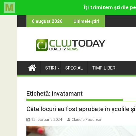
Skip
ultural și de divertisment din Cluj-Napoca
devine o întrebare
SportinCluj: Cine e
6 august 2026
Ultimele știri
to
content
STIRI
SPECIAL
TIMP LIBER
Etichetă:
invatamant
Câte locuri au fost aprobate în școlile ș
15 februarie 2024
Claudiu Padurean